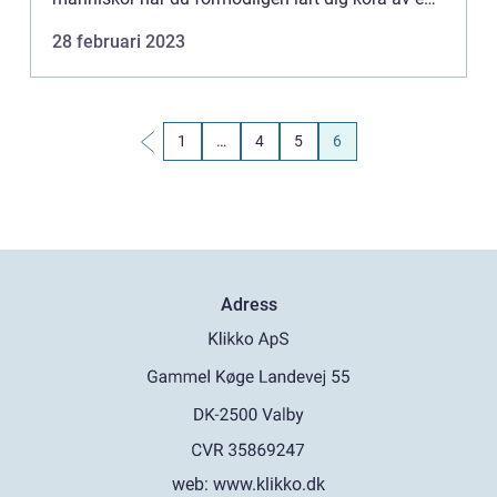
familjemedlem eller vän. Men om du vill ta körkort
28 februari 2023
måste du gå en in...
1
…
4
5
6
Adress
web:
www.klikko.dk