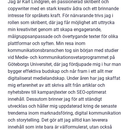
Jag är Karl Lindgren, en passionerad skribent och
copywriter med en stark kreativ ådra och ett brinnande
intresse för språkets kraft. För närvarande trivs jag i
rollen som skribent, där jag får möjlighet att uttrycka
min kreativitet genom att skapa engagerande,
målgruppsanpassade och övertygande texter för olika
plattformar och syften. Min resa inom
kommunikationsbranschen tog sin början med studier
vid Medie- och kommunikationsvetarprogrammet på
Göteborgs Universitet, där jag fördjupade mig i hur man
bygger effektiva budskap och når fram i ett allt mer
digitaliserat medielandskap. Under åren har jag skaffat
mig erfarenhet av att skriva allt från artiklar och
nyhetsbrev till kampanjtexter och SEO-optimerat
innehåll. Dessutom brinner jag för att ständigt
utvecklas och håller mig uppdaterad kring de senaste
trenderna inom marknadsföring, digital kommunikation
och storytelling. Det gör att jag alltid kan leverera
innehåll som inte bara är välformulerat, utan också