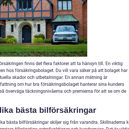
rsäkringen finns det flera faktorer att ta hänsyn till. En viktig
n hos försäkringsbolaget. Du vill vara säker på att bolaget har
ventuella skador och utbetalningar. En annan mätning är
pfattning om hur bra försäkringsbolaget hanterar sina kunders
kså överväga täckningsnivåerna och premierna för att se om de
lika bästa bilförsäkringar
lika bästa bilförsäkringar skiljer sig från varandra. Skillnaderna 