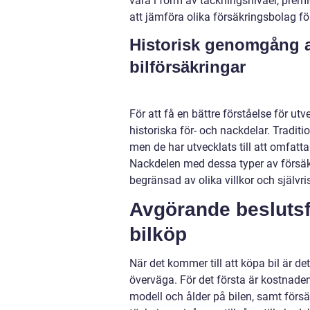
vara i form av täckningsnivåer, premie
att jämföra olika försäkringsbolag fö
Historisk genomgång a
bilförsäkringar
För att få en bättre förståelse för utv
historiska för- och nackdelar. Traditi
men de har utvecklats till att omfat
Nackdelen med dessa typer av försäk
begränsad av olika villkor och självri
Avgörande beslutsfa
bilköp
När det kommer till att köpa bil är d
överväga. För det första är kostnaden
modell och ålder på bilen, samt förs