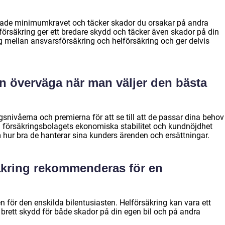
gade minimumkravet och täcker skador du orsakar på andra
försäkring ger ett bredare skydd och täcker även skador på din
g mellan ansvarsförsäkring och helförsäkring och ger delvis
an överväga när man väljer den bästa
ngsnivåerna och premierna för att se till att de passar dina behov
 försäkringsbolagets ekonomiska stabilitet och kundnöjdhet
m hur bra de hanterar sina kunders ärenden och ersättningar.
säkring rekommenderas för en
 för den enskilda bilentusiasten. Helförsäkring kan vara ett
t brett skydd för både skador på din egen bil och på andra