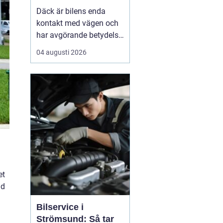
Däck är bilens enda
kontakt med vägen och
har avgörande betydelse
för både säkerhet,
04 augusti 2026
komfort och
bränsleförbrukning.
Genom att välja rätt typ
av däck, sköta dem på
rätt s&au...
et
ad
a
Bilservice i
Strömsund: Så tar