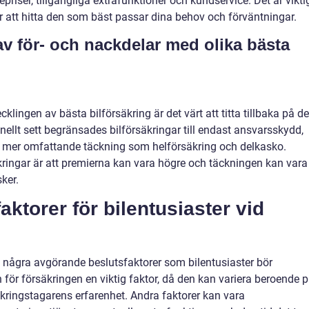
priser, tillgängliga extrafunktioner och kundservice. Det är vikti
r att hitta den som bäst passar dina behov och förväntningar.
v för- och nackdelar med olika bästa
ecklingen av bästa bilförsäkring är det värt att titta tillbaka på d
onellt sett begränsades bilförsäkringar till endast ansvarsskydd,
ta mer omfattande täckning som helförsäkring och delkasko.
ringar är att premierna kan vara högre och täckningen kan vara
sker.
ktorer för bilentusiaster vid
et några avgörande beslutsfaktorer som bilentusiaster bör
 för försäkringen en viktig faktor, då den kan variera beroende 
äkringstagarens erfarenhet. Andra faktorer kan vara