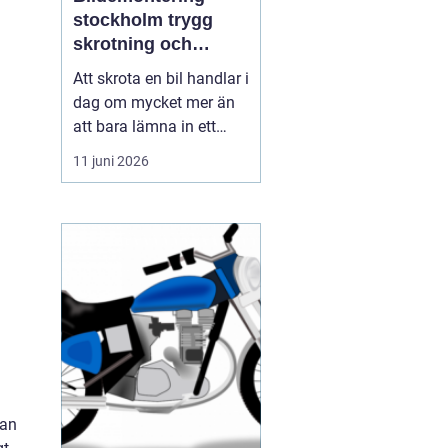
stockholm trygg
skrotning och
smarta reservdelar
Att skrota en bil handlar i
dag om mycket mer än
att bara lämna in ett
gammalt fordon. För
11 juni 2026
många bilägare i och
runt Stockholm är
bildemontering
stockholm
en fråga om
miljöansvar, ekonomi
och säker hanteri...
kan