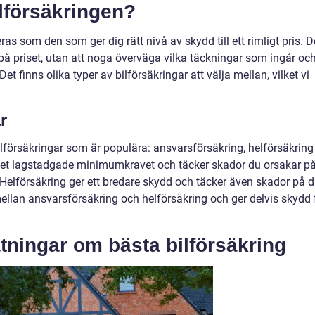
ilförsäkringen?
as som den som ger dig rätt nivå av skydd till ett rimligt pris. D
ind på priset, utan att noga överväga vilka täckningar som ingår oc
Det finns olika typer av bilförsäkringar att välja mellan, vilket vi
r
ilförsäkringar som är populära: ansvarsförsäkring, helförsäkring
det lagstadgade minimumkravet och täcker skador du orsakar p
Helförsäkring ger ett bredare skydd och täcker även skador på d
ellan ansvarsförsäkring och helförsäkring och ger delvis skydd 
tningar om bästa bilförsäkring