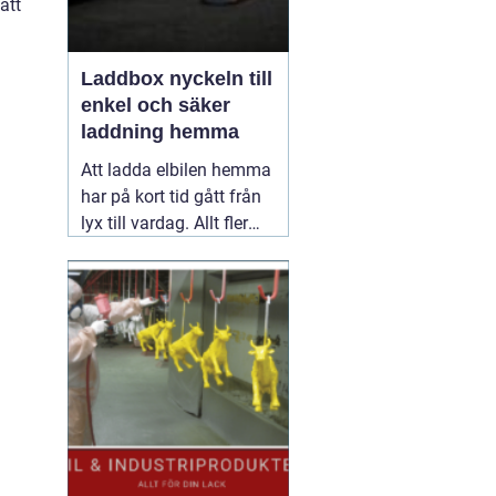
att
Laddbox nyckeln till
enkel och säker
laddning hemma
Att ladda elbilen hemma
har på kort tid gått från
lyx till vardag. Allt fler
inser hur smidigt det är
att kunna tanka över
natten, slippa köer vid
publika laddare och ha
full kontroll över sina
elkostnader.
31 maj
2026