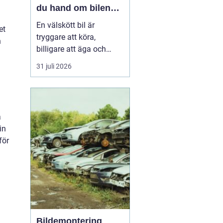
du hand om bilen
året runt
En välskött bil är
et
tryggare att köra,
h
billigare att äga och
enklare att sälja vidare. I
31 juli 2026
en norrländsk vardag
med kalla vintrar, långa
avstånd och växlande
väglag blir service ännu
å
viktigar...
in
för
Bildemontering