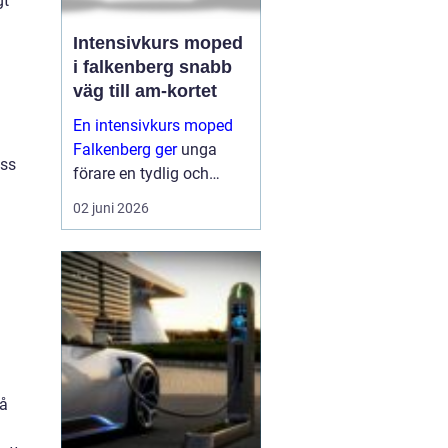
gt
Intensivkurs moped
i falkenberg snabb
väg till am-kortet
En intensivkurs moped
Falkenberg ger
unga
ess
förare en tydlig och
fokuserad väg mot AM-
02 juni 2026
körkortet. I stället för att
sprida ut utbildningen
över flera månader
samlas teori och
praktiska moment under
ett...
på