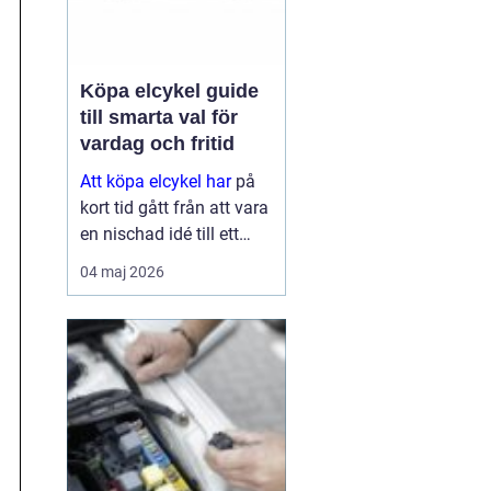
Köpa elcykel guide
till smarta val för
vardag och fritid
Att köpa elcykel har
på
kort tid gått från att vara
en nischad idé till ett
självklart alternativ för
04 maj 2026
pendling och
vardagsresor. För många
ersätter elcykeln både bil
och kollektivtrafik
under...