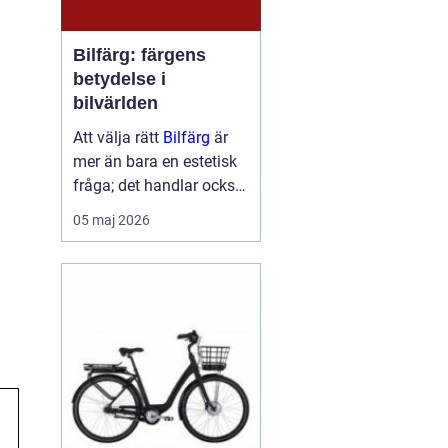
Bilfärg: färgens
betydelse i
bilvärlden
Att välja rätt
Bilfärg
är
mer än bara en estetisk
d
fråga; det handlar också
om att förstå hur val av
05 maj 2026
färg kan påverka bilens
skydd och värde. En bils
färg är ofta det första vi
...