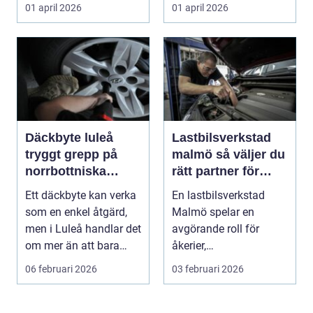
slump. Bakom varje p...
mer på det....
01 april 2026
01 april 2026
Däckbyte luleå
Lastbilsverkstad
tryggt grepp på
malmö så väljer du
norrbottniska
rätt partner för
vägar
dina fordon
Ett däckbyte kan verka
En lastbilsverkstad
som en enkel åtgärd,
Malmö spelar en
men i Luleå handlar det
avgörande roll för
om mer än att bara
åkerier,
byta gummi mo...
transportföretag och
06 februari 2026
03 februari 2026
egenföretagare ...