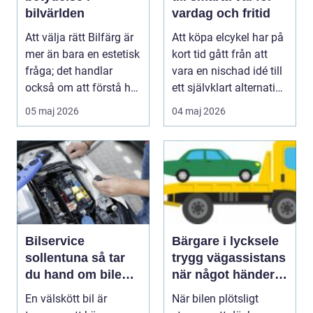
bilvärlden
vardag och fritid
Att välja rätt Bilfärg är
Att köpa elcykel har på
mer än bara en estetisk
kort tid gått från att
fråga; det handlar
vara en nischad idé till
också om att förstå hur
ett självklart alternativ
val av ...
fö...
05 maj 2026
04 maj 2026
Bilservice
Bärgare i lycksele
sollentuna så tar
trygg vägassistans
du hand om bilen
när något händer
på rätt sätt
på vägen
En välskött bil är
När bilen plötsligt