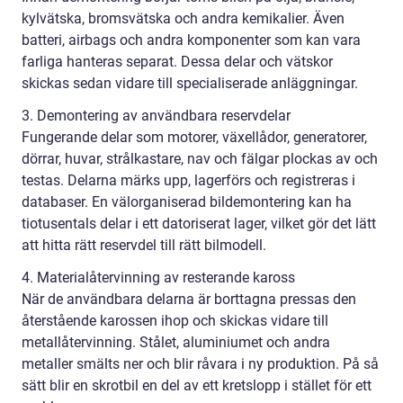
kylvätska, bromsvätska och andra kemikalier. Även
batteri, airbags och andra komponenter som kan vara
farliga hanteras separat. Dessa delar och vätskor
skickas sedan vidare till specialiserade anläggningar.
3. Demontering av användbara reservdelar
Fungerande delar som motorer, växellådor, generatorer,
dörrar, huvar, strålkastare, nav och fälgar plockas av och
testas. Delarna märks upp, lagerförs och registreras i
databaser. En välorganiserad bildemontering kan ha
tiotusentals delar i ett datoriserat lager, vilket gör det lätt
att hitta rätt reservdel till rätt bilmodell.
4. Materialåtervinning av resterande kaross
När de användbara delarna är borttagna pressas den
återstående karossen ihop och skickas vidare till
metallåtervinning. Stålet, aluminiumet och andra
metaller smälts ner och blir råvara i ny produktion. På så
sätt blir en skrotbil en del av ett kretslopp i stället för ett