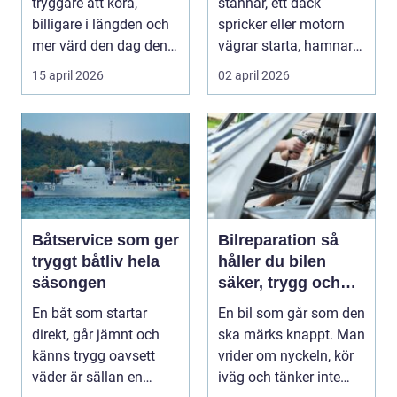
tryggare att köra,
stannar, ett däck
billigare i längden och
spricker eller motorn
mer värd den dag den
vägrar starta, hamnar
ska säljas. Många...
många i samma läge...
15 april 2026
02 april 2026
Båtservice som ger
Bilreparation så
tryggt båtliv hela
håller du bilen
säsongen
säker, trygg och
ekonomisk
En båt som startar
En bil som går som den
direkt, går jämnt och
ska märks knappt. Man
känns trygg oavsett
vrider om nyckeln, kör
väder är sällan en
iväg och tänker inte