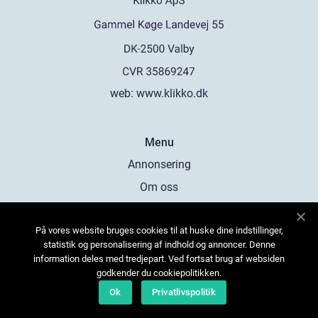
web:
www.klikko.dk
Menu
Annonsering
Om oss
Cookies
På vores website bruges cookies til at huske dine indstillinger,
Kontakta oss
statistik og personalisering af indhold og annoncer. Denne
Sitemap
information deles med tredjepart. Ved fortsat brug af websiden
godkender du cookiepolitikken.
Ok
Privatlivspolitik