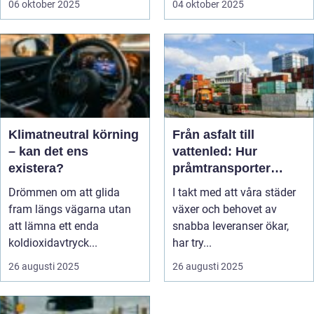
06 oktober 2025
04 oktober 2025
Klimatneutral körning
Från asfalt till
– kan det ens
vattenled: Hur
existera?
pråmtransporter
räddar städernas
Drömmen om att glida
I takt med att våra städer
luftkvalitet
fram längs vägarna utan
växer och behovet av
att lämna ett enda
snabba leveranser ökar,
koldioxidavtryck...
har try...
26 augusti 2025
26 augusti 2025