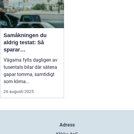
Samåkningen du
aldrig testat: Så
sparar
grannsamverkan på
Vägarna fylls dagligen av
klimatet
tusentals bilar där sätena
gapar tomma, samtidigt
som klima...
26 augusti 2025
Adress