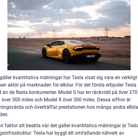
gäller kvantitativa mätningar har Tesla visat sig vara en verkligt
en aktör på marknaden för elbilar. För det första erbjuder Tesla
d än de flesta konkurrenter. Model S har en räckvidd på över 370
 över 300 miles och Model X över 300 miles. Dessa siffror är
ingsvärda och överträffar prestationen hos många andra elbila
den.
 faktor att beakta när det gäller kvantitativa mätningar är Tesl
gsinfrastruktur. Tesla har byggt ett omfattande nätverk av