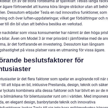
delar. En av de stora fördelarna är självklart Teslas långa räckv
er ägare förtroendet att kunna köra längre sträckor utan att beh
ilen. Dessutom erbjuder Tesla en rad innovativa funktioner, som
ning och över luften-uppdateringar, vilket ger förbättringar och 
er till din bil utan att behöva besöka en verkstad.
e nackdelar som vissa konsumenter har nämnt är den höga pris
a-bilar. Även om Model 3 är mer prisvärd i jämförelse med de an
rna, är det fortfarande en investering. Dessutom kan långsam
gshastighet på vissa platser vara en utmaning för vissa ägare.
rande beslutsfaktorer för
ntusiaster
ntusiaster är det flera faktorer som spelar en avgörande roll när 
ill att köpa en bil, inklusive Prestanda, design, teknik och säker
r lyckats kombinera alla dessa faktorer och har blivit en av de 
iva bilmärkena för bilentusiaster runt om i världen. Med imponer
da, en elegant design, banbrytande teknik och innovativa
sfunktioner, lockar Tesla till sig inte bara miljömedvetna köpar