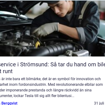
service i Strömsund: Så tar du hand om bil
t runt
 är inte bara ett bilmärke, det är en symbol för innovation och
arhet inom fordonsindustrin. Med revolutionerande elbilar som
uder imponerande prestanda och längre räckvidd än sina
rrenter, lockar Tesla till sig allt fler bilentusi...
 Bergqvist
31 jul