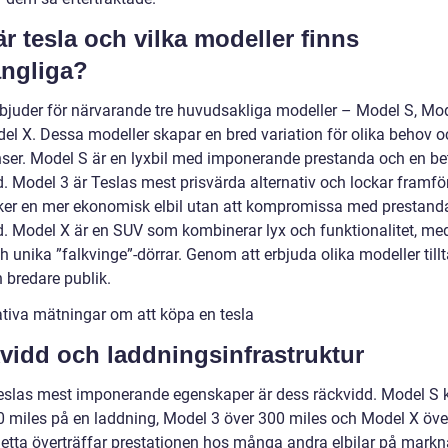
är tesla och vilka modeller finns
ängliga?
rbjuder för närvarande tre huvudsakliga modeller – Model S, Mo
el X. Dessa modeller skapar en bred variation för olika behov o
nser. Model S är en lyxbil med imponerande prestanda och en b
. Model 3 är Teslas mest prisvärda alternativ och lockar framför
er en mer ekonomisk elbil utan att kompromissa med prestanda
d. Model X är en SUV som kombinerar lyx och funktionalitet, me
h unika ”falkvinge”-dörrar. Genom att erbjuda olika modeller tillt
 bredare publik.
ativa mätningar om att köpa en tesla
vidd och laddningsinfrastruktur
eslas mest imponerande egenskaper är dess räckvidd. Model S 
0 miles på en laddning, Model 3 över 300 miles och Model X öve
Detta överträffar prestationen hos många andra elbilar på mark