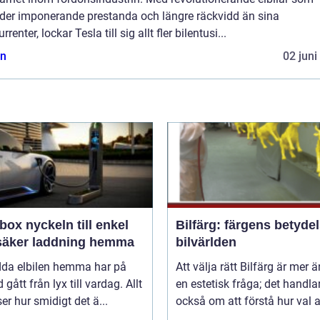
uder imponerande prestanda och längre räckvidd än sina
rrenter, lockar Tesla till sig allt fler bilentusi...
n
02 juni
n till enkel
Bilfärg: färgens betydel
säker laddning hemma
bilvärlden
adda elbilen hemma har på
Att välja rätt Bilfärg är mer 
d gått från lyx till vardag. Allt
en estetisk fråga; det handla
nser hur smidigt det ä...
också om att förstå hur val av