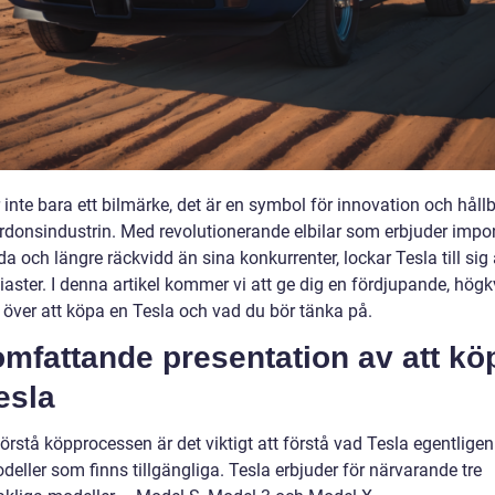
 inte bara ett bilmärke, det är en symbol för innovation och håll
rdonsindustrin. Med revolutionerande elbilar som erbjuder imp
a och längre räckvidd än sina konkurrenter, lockar Tesla till sig al
iaster. I denna artikel kommer vi att ge dig en fördjupande, högkv
t över att köpa en Tesla och vad du bör tänka på.
mfattande presentation av att kö
esla
förstå köpprocessen är det viktigt att förstå vad Tesla egentligen
deller som finns tillgängliga. Tesla erbjuder för närvarande tre