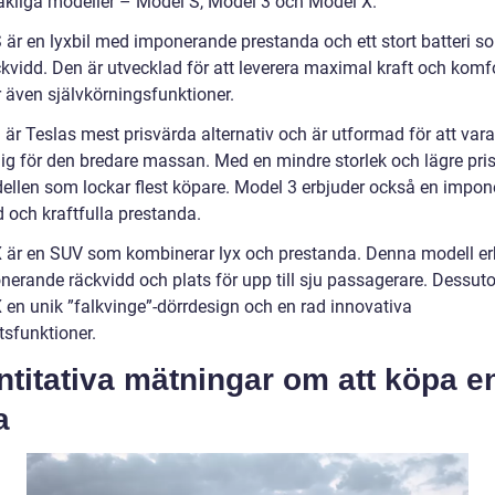
kliga modeller – Model S, Model 3 och Model X.
 är en lyxbil med imponerande prestanda och ett stort batteri s
ckvidd. Den är utvecklad för att leverera maximal kraft och komf
r även självkörningsfunktioner.
 är Teslas mest prisvärda alternativ och är utformad för att var
lig för den bredare massan. Med en mindre storlek och lägre pris
ellen som lockar flest köpare. Model 3 erbjuder också en impo
 och kraftfulla prestanda.
 är en SUV som kombinerar lyx och prestanda. Denna modell er
nerande räckvidd och plats för upp till sju passagerare. Dessut
 en unik ”falkvinge”-dörrdesign och en rad innovativa
tsfunktioner.
titativa mätningar om att köpa e
a