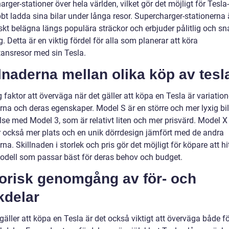
rger-stationer över hela världen, vilket gör det möjligt för Tesla
bt ladda sina bilar under långa resor. Supercharger-stationerna 
iskt belägna längs populära sträckor och erbjuder pålitlig och s
. Detta är en viktig fördel för alla som planerar att köra
tansresor med sin Tesla.
lnaderna mellan olika köp av tesl
g faktor att överväga när det gäller att köpa en Tesla är variation
rna och deras egenskaper. Model S är en större och mer lyxig bil
lse med Model 3, som är relativt liten och mer prisvärd. Model X
r också mer plats och en unik dörrdesign jämfört med de andra
na. Skillnaden i storlek och pris gör det möjligt för köpare att hi
odell som passar bäst för deras behov och budget.
torisk genomgång av för- och
kdelar
gäller att köpa en Tesla är det också viktigt att överväga både f