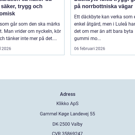
 säker, trygg och
på norrbottniska vägar
omisk
Ett däckbyte kan verka som 
l som går som den ska märks
enkel åtgärd, men i Luleå ha
. Man vrider om nyckeln, kör
det om mer än att bara byta
ch tänker inte mer på det....
gummi mo...
l 2026
06 februari 2026
Adress