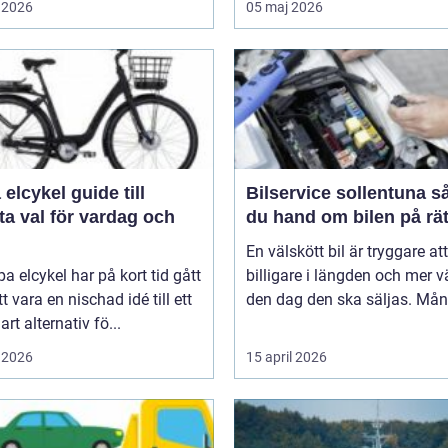
 2026
05 maj 2026
ykel guide till
Bilservice sollentuna så tar
a val för vardag och
du hand om bilen på rät
En välskött bil är tryggare att
pa elcykel har på kort tid gått
billigare i längden och mer v
tt vara en nischad idé till ett
den dag den ska säljas. Mån
art alternativ fö...
 2026
15 april 2026