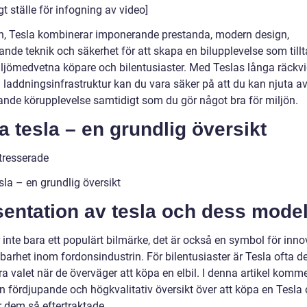
t ställe för infogning av video]
en, Tesla kombinerar imponerande prestanda, modern design,
nde teknik och säkerhet för att skapa en bilupplevelse som tillt
ljömedvetna köpare och bilentusiaster. Med Teslas långa räckv
a laddningsinfrastruktur kan du vara säker på att du kan njuta a
rande körupplevelse samtidigt som du gör något bra för miljön.
 tesla – en grundlig översikt
ntresserade
sla – en grundlig översikt
entation av tesla och dess model
 inte bara ett populärt bilmärke, det är också en symbol för inno
barhet inom fordonsindustrin. För bilentusiaster är Tesla ofta d
ra valet när de överväger att köpa en elbil. I denna artikel kommer
en fördjupande och högkvalitativ översikt över att köpa en Tesla
 dem så eftertraktade.