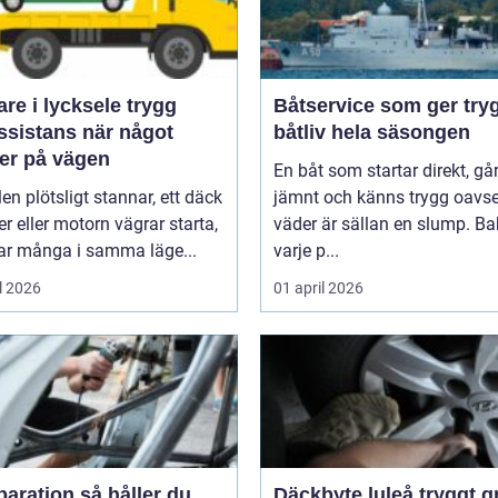
e i lycksele trygg
Båtservice som ger try
ssistans när något
båtliv hela säsongen
er på vägen
En båt som startar direkt, gå
len plötsligt stannar, ett däck
jämnt och känns trygg oavse
er eller motorn vägrar starta,
väder är sällan en slump. B
r många i samma läge...
varje p...
l 2026
01 april 2026
tion så håller du
Däckbyte luleå tryggt grepp