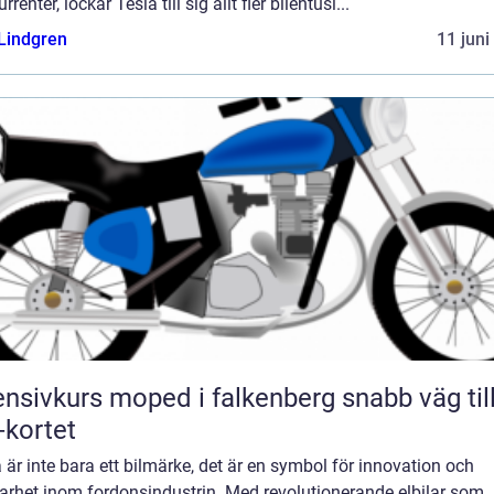
rrenter, lockar Tesla till sig allt fler bilentusi...
 Lindgren
11 juni
nsivkurs moped i falkenberg snabb väg till
kortet
 är inte bara ett bilmärke, det är en symbol för innovation och
arhet inom fordonsindustrin. Med revolutionerande elbilar som