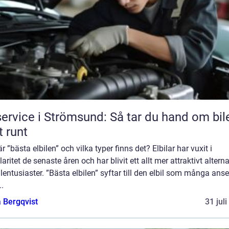
service i Strömsund: Så tar du hand om bil
t runt
r ”bästa elbilen” och vilka typer finns det? Elbilar har vuxit i
aritet de senaste åren och har blivit ett allt mer attraktivt alterna
ilentusiaster. ”Bästa elbilen” syftar till den elbil som många anse
..
 Bergqvist
31 jul