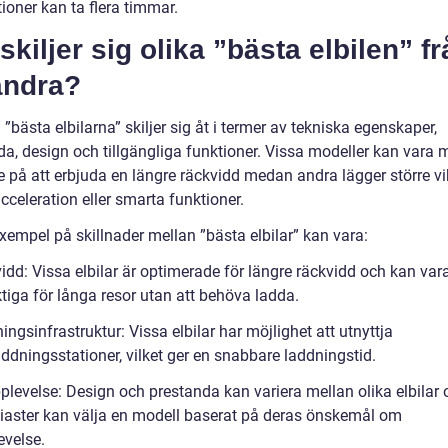
ioner kan ta flera timmar.
skiljer sig olika ”bästa elbilen” f
andra?
 ”bästa elbilarna” skiljer sig åt i termer av tekniska egenskaper,
da, design och tillgängliga funktioner. Vissa modeller kan vara 
e på att erbjuda en längre räckvidd medan andra lägger större vi
celeration eller smarta funktioner.
xempel på skillnader mellan ”bästa elbilar” kan vara:
idd: Vissa elbilar är optimerade för längre räckvidd och kan var
tiga för långa resor utan att behöva ladda.
ngsinfrastruktur: Vissa elbilar har möjlighet att utnyttja
ddningsstationer, vilket ger en snabbare laddningstid.
plevelse: Design och prestanda kan variera mellan olika elbilar 
siaster kan välja en modell baserat på deras önskemål om
evelse.