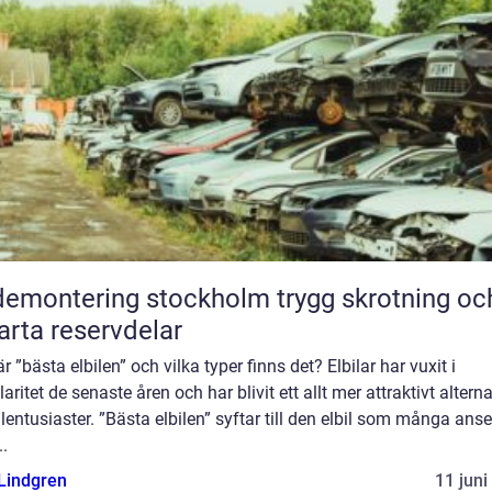
montering stockholm trygg skrotning och
rta reservdelar
r ”bästa elbilen” och vilka typer finns det? Elbilar har vuxit i
aritet de senaste åren och har blivit ett allt mer attraktivt alterna
ilentusiaster. ”Bästa elbilen” syftar till den elbil som många anse
..
 Lindgren
11 juni