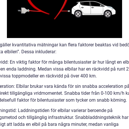
 gäller kvantitativa mätningar kan flera faktorer beaktas vid be
a elbilen”. Dessa inkluderar:
idd: En viktig faktor för många bilentusiaster är hur långt en elb
 en enda laddning. Medan vissa elbilar har en räckvidd på runt 
 vissa toppmodeller en räckvidd på över 400 km.
eration: Elbilar brukar vara kända för sin snabba acceleration p
direkt tillgängliga vridmomentet. Snabba tider från 0-100 km/h k
elsefull faktor för bilentusiaster som tycker om snabb körning.
ingstid: Laddningstiden för elbilar varierar beroende på
gsmetod och tillgänglig infrastruktur. Snabbladdningsteknik har 
igt att ladda en elbil på bara några minuter, medan vanliga