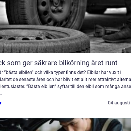
k som ger säkrare bilkörning året runt
r ”bästa elbilen” och vilka typer finns det? Elbilar har vuxit i
aritet de senaste åren och har blivit ett allt mer attraktivt alterna
ilentusiaster. ”Bästa elbilen” syftar till den elbil som många anse
..
n
04 augusti