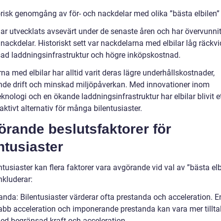
orisk genomgång av för- och nackdelar med olika ”bästa elbilen”
 har utvecklats avsevärt under de senaste åren och har övervunn
 nackdelar. Historiskt sett var nackdelarna med elbilar låg räckvi
ad laddningsinfrastruktur och högre inköpskostnad.
na med elbilar har alltid varit deras lägre underhållskostnader,
nde drift och minskad miljöpåverkan. Med innovationer inom
eknologi och en ökande laddningsinfrastruktur har elbilar blivit et
aktivt alternativ för många bilentusiaster.
rande beslutsfaktorer för
ntusiaster
ntusiaster kan flera faktorer vara avgörande vid val av ”bästa elb
nkluderar:
anda: Bilentusiaster värderar ofta prestanda och acceleration. En
bb acceleration och imponerande prestanda kan vara mer tillta
ed begränsad kraft och acceleration.