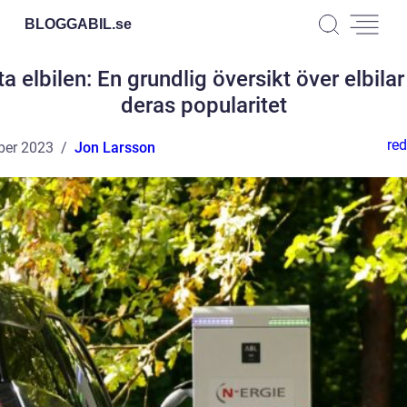
BLOGGABIL.
se
a elbilen: En grundlig översikt över elbila
deras popularitet
red
ber 2023
Jon Larsson