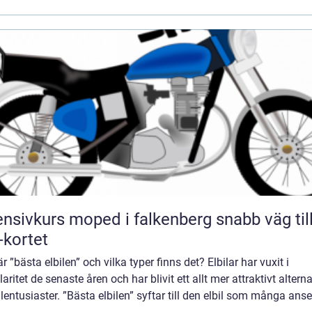
nsivkurs moped i falkenberg snabb väg till
kortet
r ”bästa elbilen” och vilka typer finns det? Elbilar har vuxit i
aritet de senaste åren och har blivit ett allt mer attraktivt alterna
ilentusiaster. ”Bästa elbilen” syftar till den elbil som många anse