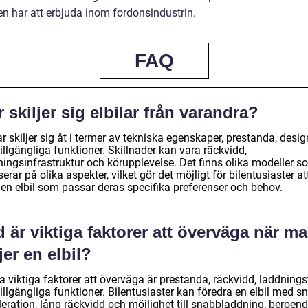
en har att erbjuda inom fordonsindustrin.
FAQ
 skiljer sig elbilar från varandra?
ar skiljer sig åt i termer av tekniska egenskaper, prestanda, desig
illgängliga funktioner. Skillnader kan vara räckvidd,
ningsinfrastruktur och körupplevelse. Det finns olika modeller s
erar på olika aspekter, vilket gör det möjligt för bilentusiaster at
 en elbil som passar deras specifika preferenser och behov.
 är viktiga faktorer att överväga när m
jer en elbil?
 viktiga faktorer att överväga är prestanda, räckvidd, laddnings
illgängliga funktioner. Bilentusiaster kan föredra en elbil med s
leration, lång räckvidd och möjlighet till snabbladdning, beroen