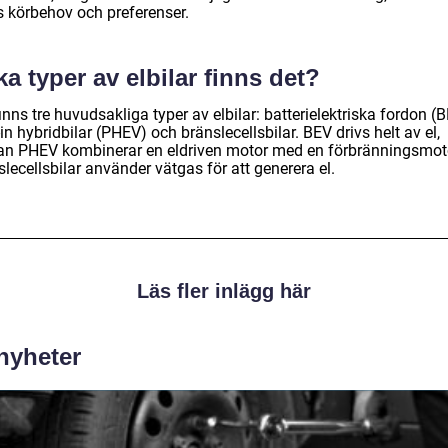
s körbehov och preferenser.
ka typer av elbilar finns det?
inns tre huvudsakliga typer av elbilar: batterielektriska fordon (B
in hybridbilar (PHEV) och bränslecellsbilar. BEV drivs helt av el,
n PHEV kombinerar en eldriven motor med en förbränningsmot
lecellsbilar använder vätgas för att generera el.
Läs fler inlägg här
 nyheter