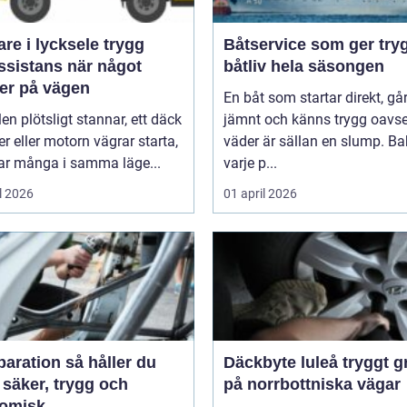
e i lycksele trygg
Båtservice som ger try
ssistans när något
båtliv hela säsongen
er på vägen
En båt som startar direkt, gå
len plötsligt stannar, ett däck
jämnt och känns trygg oavse
er eller motorn vägrar starta,
väder är sällan en slump. B
r många i samma läge...
varje p...
l 2026
01 april 2026
tion så håller du
Däckbyte luleå tryggt grepp
 säker, trygg och
på norrbottniska vägar
omisk