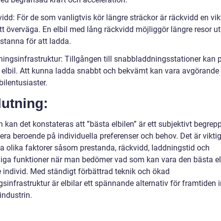
idd: För de som vanligtvis kör längre sträckor är räckvidd en vik
tt överväga. En elbil med lång räckvidd möjliggör längre resor ut
stanna för att ladda.
ningsinfrastruktur: Tillgången till snabbladdningsstationer kan 
v elbil. Att kunna ladda snabbt och bekvämt kan vara avgörande 
ilentusiaster.
utning:
n kan det konstateras att ”bästa elbilen” är ett subjektivt begre
era beroende på individuella preferenser och behov. Det är viktig
a olika faktorer såsom prestanda, räckvidd, laddningstid och
gliga funktioner när man bedömer vad som kan vara den bästa el
e individ. Med ständigt förbättrad teknik och ökad
sinfrastruktur är elbilar ett spännande alternativ för framtiden
industrin.