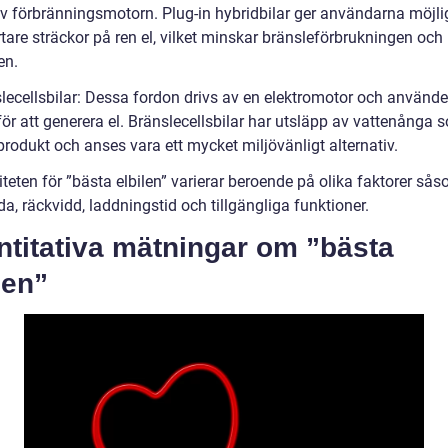
av förbränningsmotorn. Plug-in hybridbilar ger användarna möjli
tare sträckor på ren el, vilket minskar bränsleförbrukningen och
en.
slecellsbilar: Dessa fordon drivs av en elektromotor och använde
ör att generera el. Bränslecellsbilar har utsläpp av vattenånga 
rodukt och anses vara ett mycket miljövänligt alternativ.
teten för ”bästa elbilen” varierar beroende på olika faktorer så
a, räckvidd, laddningstid och tillgängliga funktioner.
ntitativa mätningar om ”bästa
len”