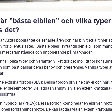
är ”bästa elbilen” och vilka typer
s det?
har vuxit i popularitet de senaste åren och har blivit ett allt mer at
iv för bilentusiaster. ”Bästa elbilen” syftar till den elbil som må
n mest framstående och imponerande på marknaden.
finns i olika typer och varianter, vilket gör det möjligt för konsume
en som bäst passar deras behov och preferenser. Vanliga typer av
ar:
rielektriska fordon (BEV): Dessa fordon drivs helt av el och har 
eller dieselmotorer. De laddas vanligtvis via en extern kraftkälla
ssionfria.
-in hybridbilar (PHEV): Dessa fordon kombinerar en eldriven mo
tionell förbränningsmotor. De kan laddas via en extern kraftkälla 