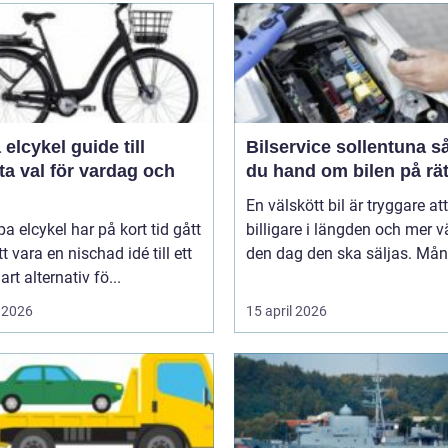
ykel guide till
Bilservice sollentuna så tar
a val för vardag och
du hand om bilen på rät
En välskött bil är tryggare att
pa elcykel har på kort tid gått
billigare i längden och mer v
tt vara en nischad idé till ett
den dag den ska säljas. Mån
art alternativ fö...
 2026
15 april 2026