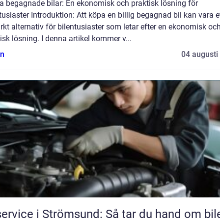
ga begagnade bilar: En ekonomisk och praktisk lösning för
tusiaster Introduktion: Att köpa en billig begagnad bil kan vara e
kt alternativ för bilentusiaster som letar efter en ekonomisk oc
isk lösning. I denna artikel kommer v...
n
04 augusti
service i Strömsund: Så tar du hand om bil