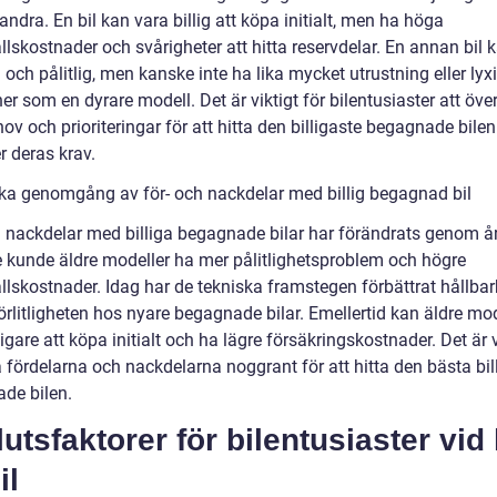
andra. En bil kan vara billig att köpa initialt, men ha höga
lskostnader och svårigheter att hitta reservdelar. En annan bil 
 och pålitlig, men kanske inte ha lika mycket utrustning eller lyx
er som en dyrare modell. Det är viktigt för bilentusiaster att öv
ov och prioriteringar för att hitta den billigaste begagnade bile
r deras krav.
ska genomgång av för- och nackdelar med billig begagnad bil
h nackdelar med billiga begagnade bilar har förändrats genom å
e kunde äldre modeller ha mer pålitlighetsproblem och högre
llskostnader. Idag har de tekniska framstegen förbättrat hållba
förlitligheten hos nyare begagnade bilar. Emellertid kan äldre mod
ligare att köpa initialt och ha lägre försäkringskostnader. Det är v
 fördelarna och nackdelarna noggrant för att hitta den bästa bil
de bilen.
utsfaktorer för bilentusiaster vid
il