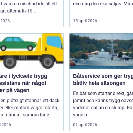
tt vara en nischad idé till ett
den dag den ska säljas. Mån
art alternativ fö...
 2026
15 april 2026
e i lycksele trygg
Båtservice som ger try
ssistans när något
båtliv hela säsongen
er på vägen
En båt som startar direkt, gå
len plötsligt stannar, ett däck
jämnt och känns trygg oavse
er eller motorn vägrar starta,
väder är sällan en slump. B
r många i samma läge...
varje p...
l 2026
01 april 2026