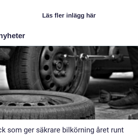
Läs fler inlägg här
 nyheter
k som ger säkrare bilkörning året runt