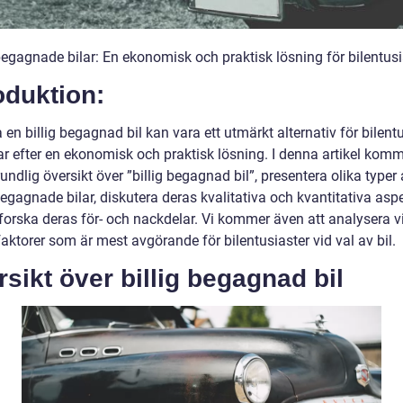
begagnade bilar: En ekonomisk och praktisk lösning för bilentusi
oduktion:
 en billig begagnad bil kan vara ett utmärkt alternativ för bilent
r efter en ekonomisk och praktisk lösning. I denna artikel komme
undlig översikt över ”billig begagnad bil”, presentera olika typer
begagnade bilar, diskutera deras kvalitativa och kvantitativa asp
forska deras för- och nackdelar. Vi kommer även att analysera v
aktorer som är mest avgörande för bilentusiaster vid val av bil.
sikt över billig begagnad bil