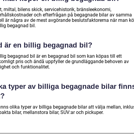
t, miltal, bilens skick, servicehistorik, bränsleekonomi,
rhållskostnader och efterfrågan på begagnade bilar av samma
ll är några av de mest avgörande beslutsfaktorerna när man kö
llig begagnad bil.
 är en billig begagnad bil?
llig begagnad bil är en begagnad bil som kan köpas till ett
komligt pris och ändå uppfyller de grundläggande behoven av
lighet och funktionalitet.
ka typer av billiga begagnade bilar finn
t?
inns olika typer av billiga begagnade bilar att välja mellan, inklu
kta bilar, mellanstora bilar, SUV:ar och pickuper.