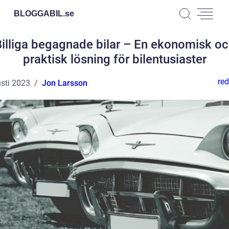
BLOGGABIL.
se
illiga begagnade bilar – En ekonomisk o
praktisk lösning för bilentusiaster
red
sti 2023
Jon Larsson