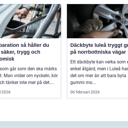
tion så håller du
Däckbyte luleå tryggt grepp
 säker, trygg och
på norrbottniska vägar
omisk
Ett däckbyte kan verka som 
l som går som den ska märks
enkel åtgärd, men i Luleå ha
. Man vrider om nyckeln, kör
det om mer än att bara byta
ch tänker inte mer på det....
gummi mo...
l 2026
06 februari 2026