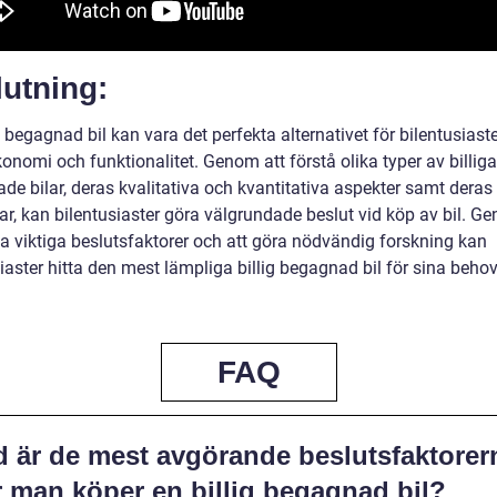
utning:
g begagnad bil kan vara det perfekta alternativet för bilentusias
onomi och funktionalitet. Genom att förstå olika typer av billiga
e bilar, deras kvalitativa och kvantitativa aspekter samt deras 
ar, kan bilentusiaster göra välgrundade beslut vid köp av bil. G
a viktiga beslutsfaktorer och att göra nödvändig forskning kan
iaster hitta den mest lämpliga billig begagnad bil för sina beho
FAQ
d är de mest avgörande beslutsfaktorer
r man köper en billig begagnad bil?