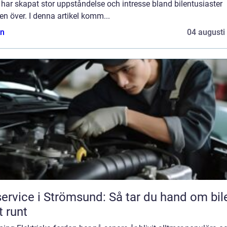
 har skapat stor uppståndelse och intresse bland bilentusiaster
en över. I denna artikel komm...
n
04 augusti
service i Strömsund: Så tar du hand om bil
t runt