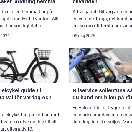
säker laddning hemma
bilvärlden
adda elbilen hemma har på
Att välja rätt Bilfärg är mer 
d gått från lyx till vardag. Allt
en estetisk fråga; det handla
nser hur smidigt det ä...
också om att förstå hur val av
 2026
05 maj 2026
ykel guide till
Bilservice sollentuna så tar
a val för vardag och
du hand om bilen på rät
En välskött bil är tryggare att
pa elcykel har på kort tid gått
billigare i längden och mer v
tt vara en nischad idé till ett
den dag den ska säljas. Mån
art alternativ fö...