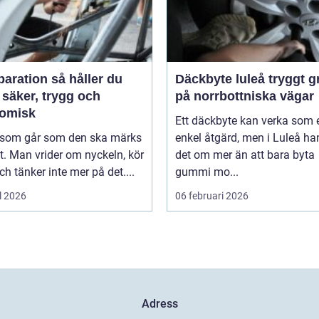
tion så håller du
Däckbyte luleå tryggt grepp
 säker, trygg och
på norrbottniska vägar
omisk
Ett däckbyte kan verka som 
l som går som den ska märks
enkel åtgärd, men i Luleå ha
. Man vrider om nyckeln, kör
det om mer än att bara byta
ch tänker inte mer på det....
gummi mo...
l 2026
06 februari 2026
Adress