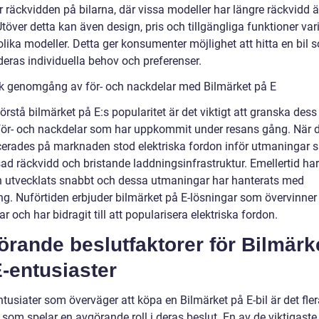
r räckvidden på bilarna, där vissa modeller har längre räckvidd 
töver detta kan även design, pris och tillgängliga funktioner var
lika modeller. Detta ger konsumenter möjlighet att hitta en bil 
deras individuella behov och preferenser.
sk genomgång av för- och nackdelar med Bilmärket på E
förstå bilmärket på E:s popularitet är det viktigt att granska dess
för- och nackdelar som har uppkommit under resans gång. När d
cerades på marknaden stod elektriska fordon inför utmaningar
ad räckvidd och bristande laddningsinfrastruktur. Emellertid har
n utvecklats snabbt och dessa utmaningar har hanterats med
g. Nuförtiden erbjuder bilmärket på E-lösningar som övervinner
r och har bidragit till att popularisera elektriska fordon.
rande beslutfaktorer för Bilmärk
-entusiaster
ntusiater som överväger att köpa en Bilmärket på E-bil är det fle
 som spelar en avgörande roll i deras beslut. En av de viktigaste