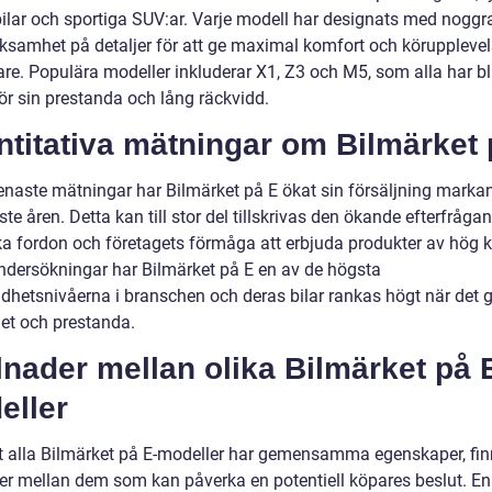
bilar och sportiga SUV:ar. Varje modell har designats med nogg
samhet på detaljer för att ge maximal komfort och körupplevel
re. Populära modeller inkluderar X1, Z3 och M5, som alla har bli
ör sin prestanda och lång räckvidd.
titativa mätningar om Bilmärket 
senaste mätningar har Bilmärket på E ökat sin försäljning marka
te åren. Detta kan till stor del tillskrivas den ökande efterfråga
ka fordon och företagets förmåga att erbjuda produkter av hög kv
undersökningar har Bilmärket på E en av de högsta
dhetsnivåerna i branschen och deras bilar rankas högt när det g
het och prestanda.
lnader mellan olika Bilmärket på 
eller
tt alla Bilmärket på E-modeller har gemensamma egenskaper, fin
der mellan dem som kan påverka en potentiell köpares beslut. En 