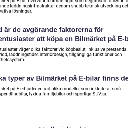
ärket på E har övervunnit utmaningar som begränsad räckvidd 
tande laddningsinfrastruktur genom snabb teknisk utveckling oc
ativa lösningar.
d är de avgörande faktorerna för
entusiaster att köpa en Bilmärket på E-b
tusiaster väger olika faktorer vid köpbeslut, inklusive prestanda,
idd, laddningstider, interiördesign, tillgängliga funktioner och
rhetssystem.
ka typer av Bilmärket på E-bilar finns d
ärket på E erbjuder en rad olika modeller som inkluderar små
pendlingbilar, lyxiga familjebilar och sportiga SUV:ar.