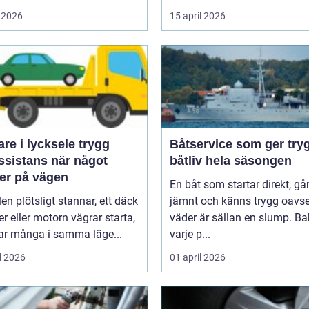
 2026
15 april 2026
e i lycksele trygg
Båtservice som ger try
ssistans när något
båtliv hela säsongen
er på vägen
En båt som startar direkt, gå
len plötsligt stannar, ett däck
jämnt och känns trygg oavse
er eller motorn vägrar starta,
väder är sällan en slump. B
r många i samma läge...
varje p...
l 2026
01 april 2026