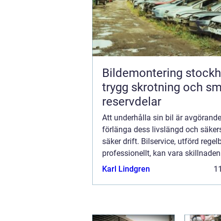
Bildemontering stock
trygg skrotning och s
reservdelar
Att underhålla sin bil är avgörande
förlänga dess livslängd och säkers
säker drift. Bilservice, utförd rege
professionellt, kan vara skillnade
pålitlig k...
Karl Lindgren
11