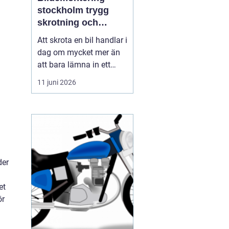
stockholm trygg
skrotning och
smarta reservdelar
Att skrota en bil handlar i
dag om mycket mer än
att bara lämna in ett
gammalt fordon. För
11 juni 2026
många bilägare i och
runt Stockholm är
bildemontering
stockholm
en fråga om
miljöansvar, ekonomi
och säker hanteri...
der
et
ör