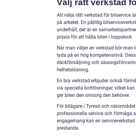
Välj rätt verkstad fö
Att välja rätt verkstad för bilservic
på arbetet. En pålitlig bilserviceverk
underhåll; det är en samarbetspartne
praxis för att hålla bilen i toppskick.
När man väljer en verkstad bör man l
tyda på en hög kompetensnivå. Dess
däckförsäljning och säsongsförvaring
helhetslösning.
En bra verkstad erbjuder också förmå
via speciella kortlösningar, vilket k
ger bilen den omsorg den behöver.
För bilägare i Tyresö och närområdet
professionella service och förmåga a
engagemang kan en serviceverkstad s
prestanda.