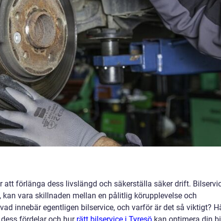
 att förlänga dess livslängd och säkerställa säker drift. Bilservic
, kan vara skillnaden mellan en pålitlig körupplevelse och
 innebär egentligen bilservice, och varför är det så viktigt? H
, dess fördelar och hur
rätt bilservice i Tyresö
kan optimera din bi