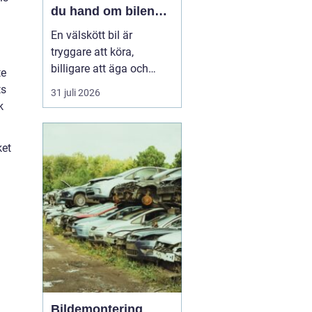
du hand om bilen
året runt
En välskött bil är
tryggare att köra,
billigare att äga och
te
enklare att sälja vidare. I
ts
31 juli 2026
en norrländsk vardag
k
med kalla vintrar, långa
avstånd och växlande
ket
väglag blir service ännu
viktigar...
Bildemontering