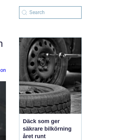
h
ion
Däck som ger
säkrare bilkörning
året runt