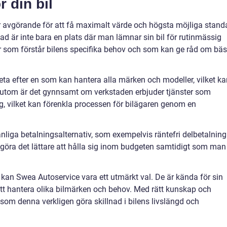
r din bil
e är avgörande för att få maximalt värde och högsta möjliga stand
stad är inte bara en plats där man lämnar sin bil för rutinmässig
r som förstår bilens specifika behov och som kan ge råd om bäs
eta efter en som kan hantera alla märken och modeller, vilket ka
utom är det gynnsamt om verkstaden erbjuder tjänster som
, vilket kan förenkla processen för bilägaren genom en
nliga betalningsalternativ, som exempelvis räntefri delbetalning
an göra det lättare att hålla sig inom budgeten samtidigt som man
 kan Swea Autoservice vara ett utmärkt val. De är kända för sin
tt hantera olika bilmärken och behov. Med rätt kunskap och
om denna verkligen göra skillnad i bilens livslängd och