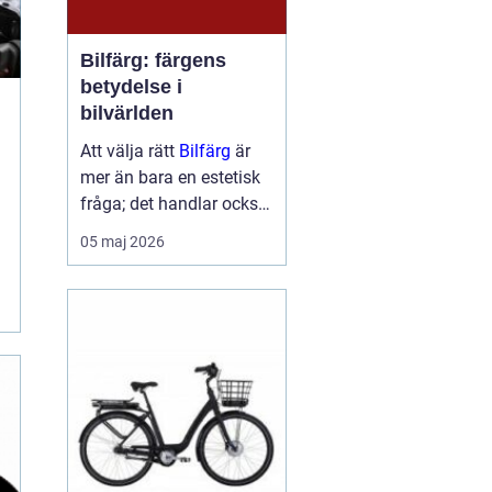
Bilfärg: färgens
betydelse i
bilvärlden
Att välja rätt
Bilfärg
är
mer än bara en estetisk
fråga; det handlar också
om att förstå hur val av
05 maj 2026
färg kan påverka bilens
skydd och värde. En bils
färg är ofta det första vi
...