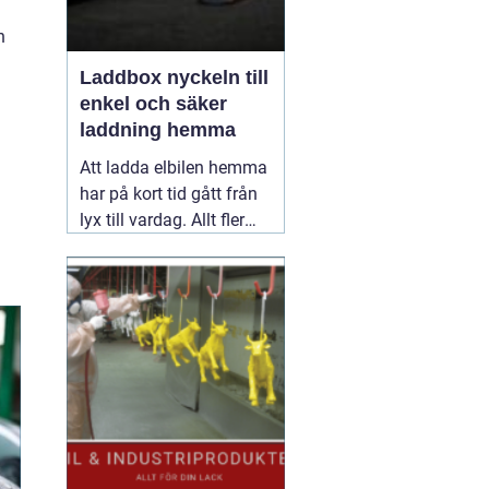
n
Laddbox nyckeln till
enkel och säker
laddning hemma
Att ladda elbilen hemma
har på kort tid gått från
lyx till vardag. Allt fler
inser hur smidigt det är
att kunna tanka över
natten, slippa köer vid
publika laddare och ha
full kontroll över sina
elkostnader.
31 maj
2026