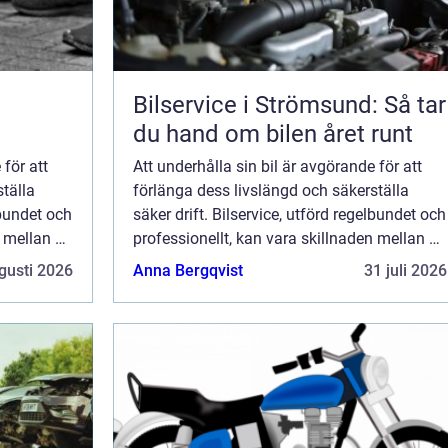
Bilservice i Strömsund: Så tar
du hand om bilen året runt
 för att
Att underhålla sin bil är avgörande för att
tälla
förlänga dess livslängd och säkerställa
lbundet och
säker drift. Bilservice, utförd regelbundet och
n mellan en
professionellt, kan vara skillnaden mellan en
pålitlig k...
gusti 2026
Anna Bergqvist
31 juli 2026