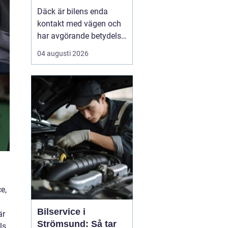
Däck är bilens enda
kontakt med vägen och
har avgörande betydelse
för både säkerhet,
04 augusti 2026
komfort och
bränsleförbrukning.
Genom att välja rätt typ
av däck, sköta dem på
rätt s&au...
e,
Bilservice i
är
Strömsund: Så tar
ls