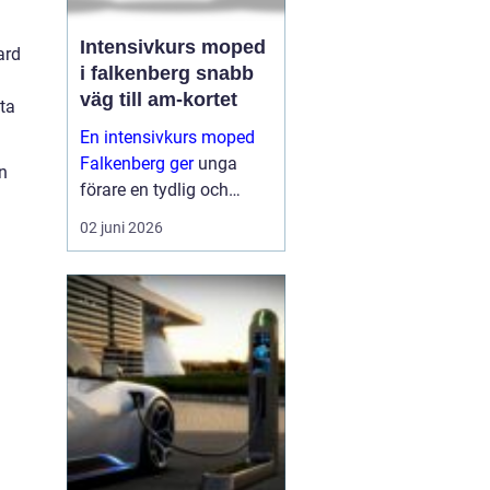
Intensivkurs moped
ard
i falkenberg snabb
väg till am-kortet
ta
En intensivkurs moped
Falkenberg ger
unga
n
förare en tydlig och
fokuserad väg mot AM-
02 juni 2026
körkortet. I stället för att
sprida ut utbildningen
över flera månader
samlas teori och
praktiska moment under
ett...