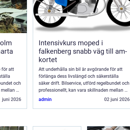
holm
Intensivkurs moped i
marta
falkenberg snabb väg till am-
kortet
 för att
Att underhålla sin bil är avgörande för att
tälla
förlänga dess livslängd och säkerställa
lbundet och
säker drift. Bilservice, utförd regelbundet och
n mellan en
professionellt, kan vara skillnaden mellan en
pålitlig k...
 juni 2026
admin
02 juni 2026