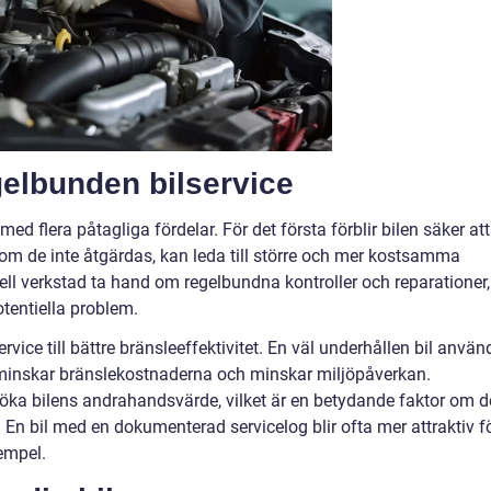
elbunden bilservice
ed flera påtagliga fördelar. För det första förblir bilen säker att
om de inte åtgärdas, kan leda till större och mer kostsamma
ell verkstad ta hand om regelbundna kontroller och reparationer,
entiella problem.
rvice till bättre bränsleeffektivitet. En väl underhållen bil använ
tur minskar bränslekostnaderna och minskar miljöpåverkan.
öka bilens andrahandsvärde, vilket är en betydande faktor om d
en. En bil med en dokumenterad servicelog blir ofta mer attraktiv f
xempel.