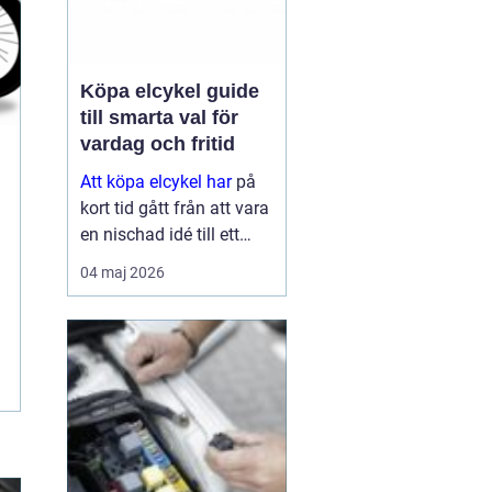
Köpa elcykel guide
till smarta val för
vardag och fritid
Att köpa elcykel har
på
kort tid gått från att vara
en nischad idé till ett
självklart alternativ för
04 maj 2026
pendling och
vardagsresor. För många
ersätter elcykeln både bil
och kollektivtrafik
under...