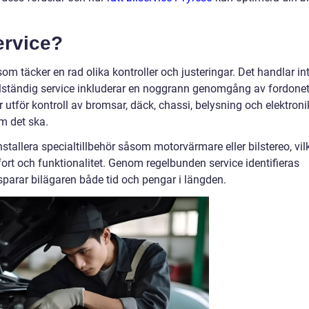
ervice?
om täcker en rad olika kontroller och justeringar. Det handlar in
fullständig service inkluderar en noggrann genomgång av fordone
utför kontroll av bromsar, däck, chassi, belysning och elektroni
om det ska.
installera specialtillbehör såsom motorvärmare eller bilstereo, vil
mfort och funktionalitet. Genom regelbunden service identifieras
a sparar bilägaren både tid och pengar i längden.