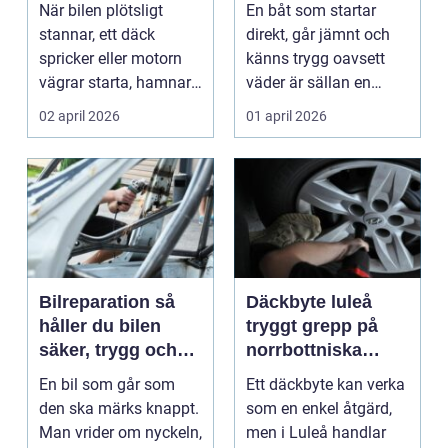
på vägen
När bilen plötsligt
En båt som startar
stannar, ett däck
direkt, går jämnt och
spricker eller motorn
känns trygg oavsett
vägrar starta, hamnar
väder är sällan en
många i samma läge...
slump. Bakom varje
02 april 2026
01 april 2026
p...
Bilreparation så
Däckbyte luleå
håller du bilen
tryggt grepp på
säker, trygg och
norrbottniska
ekonomisk
vägar
En bil som går som
Ett däckbyte kan verka
den ska märks knappt.
som en enkel åtgärd,
Man vrider om nyckeln,
men i Luleå handlar