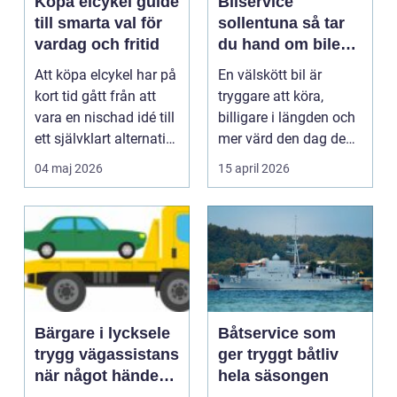
Köpa elcykel guide
Bilservice
till smarta val för
sollentuna så tar
vardag och fritid
du hand om bilen
på rätt sätt
Att köpa elcykel har på
En välskött bil är
kort tid gått från att
tryggare att köra,
vara en nischad idé till
billigare i längden och
ett självklart alternativ
mer värd den dag den
fö...
ska säljas. Många...
04 maj 2026
15 april 2026
Bärgare i lycksele
Båtservice som
trygg vägassistans
ger tryggt båtliv
när något händer
hela säsongen