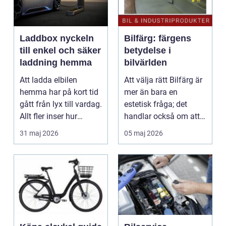
Laddbox nyckeln
Bilfärg: färgens
till enkel och säker
betydelse i
laddning hemma
bilvärlden
Att ladda elbilen
Att välja rätt Bilfärg är
hemma har på kort tid
mer än bara en
gått från lyx till vardag.
estetisk fråga; det
Allt fler inser hur
handlar också om att
smidigt det ä...
förstå hur val av ...
31 maj 2026
05 maj 2026