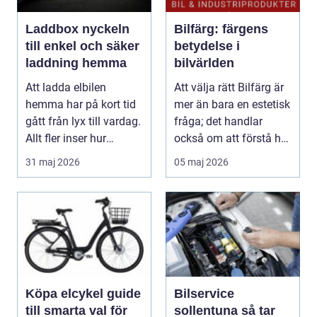
Laddbox nyckeln
Bilfärg: färgens
till enkel och säker
betydelse i
laddning hemma
bilvärlden
Att ladda elbilen
Att välja rätt Bilfärg är
hemma har på kort tid
mer än bara en estetisk
gått från lyx till vardag.
fråga; det handlar
Allt fler inser hur
också om att förstå hur
smidigt det ä...
val av ...
31 maj 2026
05 maj 2026
Köpa elcykel guide
Bilservice
till smarta val för
sollentuna så tar