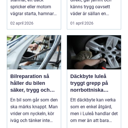
spricker eller motorn
känns trygg oavsett
vägrar starta, hamnar
väder är sällan en
många i samma läge...
slump. Bakom varje p...
02 april 2026
01 april 2026
Bilreparation så
Däckbyte luleå
håller du bilen
tryggt grepp på
säker, trygg och
norrbottniska
ekonomisk
vägar
En bil som går som den
Ett däckbyte kan verka
ska märks knappt. Man
som en enkel åtgärd,
vrider om nyckeln, kör
men i Luleå handlar det
iväg och tänker inte
om mer än att bara
mer på det....
byta gummi mo...