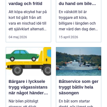
vardag och fritid
du hand om bilen
på rätt sätt
Att köpa elcykel har på
En välskött bil är
kort tid gått från att
tryggare att köra,
vara en nischad idé till
billigare i längden och
ett självklart alternativ
mer värd den dag den
fö...
ska säljas. Många...
04 maj 2026
15 april 2026
Bärgare i lycksele
Båtservice som ger
trygg vägassistans
tryggt båtliv hela
när något händer
säsongen
på vägen
När bilen plötsligt
En båt som startar
stannar, ett däck
direkt, går jämnt och