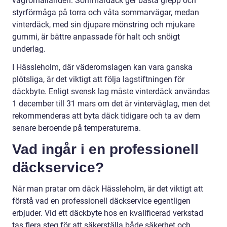
vägförhållanden. Sommardäck ger bästa grepp och
styrförmåga på torra och våta sommarvägar, medan
vinterdäck, med sin djupare mönstring och mjukare
gummi, är bättre anpassade för halt och snöigt
underlag.
I Hässleholm, där väderomslagen kan vara ganska
plötsliga, är det viktigt att följa lagstiftningen för
däckbyte. Enligt svensk lag måste vinterdäck användas
1 december till 31 mars om det är vinterväglag, men det
rekommenderas att byta däck tidigare och ta av dem
senare beroende på temperaturerna.
Vad ingår i en professionell
däckservice?
När man pratar om däck Hässleholm, är det viktigt att
förstå vad en professionell däckservice egentligen
erbjuder. Vid ett däckbyte hos en kvalificerad verkstad
tas flera steg för att säkerställa både säkerhet och