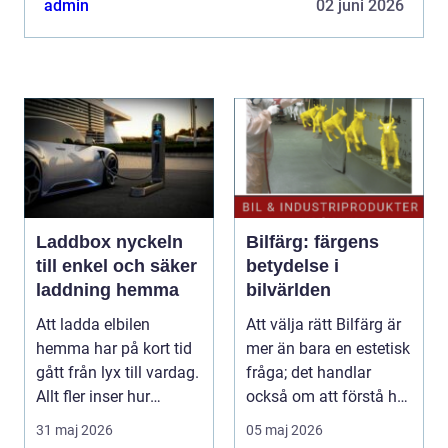
admin
02 juni 2026
Laddbox nyckeln
Bilfärg: färgens
till enkel och säker
betydelse i
laddning hemma
bilvärlden
Att ladda elbilen
Att välja rätt Bilfärg är
hemma har på kort tid
mer än bara en estetisk
gått från lyx till vardag.
fråga; det handlar
Allt fler inser hur
också om att förstå hur
smidigt det ä...
val av ...
31 maj 2026
05 maj 2026