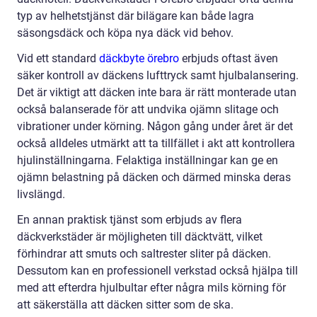
typ av helhetstjänst där bilägare kan både lagra
säsongsdäck och köpa nya däck vid behov.
Vid ett standard
däckbyte örebro
erbjuds oftast även
säker kontroll av däckens lufttryck samt hjulbalansering.
Det är viktigt att däcken inte bara är rätt monterade utan
också balanserade för att undvika ojämn slitage och
vibrationer under körning. Någon gång under året är det
också alldeles utmärkt att ta tillfället i akt att kontrollera
hjulinställningarna. Felaktiga inställningar kan ge en
ojämn belastning på däcken och därmed minska deras
livslängd.
En annan praktisk tjänst som erbjuds av flera
däckverkstäder är möjligheten till däcktvätt, vilket
förhindrar att smuts och saltrester sliter på däcken.
Dessutom kan en professionell verkstad också hjälpa till
med att efterdra hjulbultar efter några mils körning för
att säkerställa att däcken sitter som de ska.