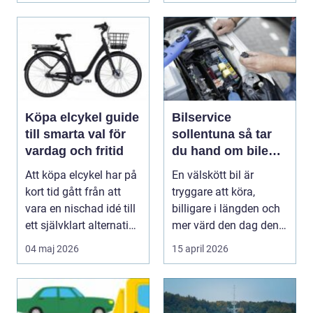
Köpa elcykel guide
Bilservice
till smarta val för
sollentuna så tar
vardag och fritid
du hand om bilen
på rätt sätt
Att köpa elcykel har på
En välskött bil är
kort tid gått från att
tryggare att köra,
vara en nischad idé till
billigare i längden och
ett självklart alternativ
mer värd den dag den
fö...
ska säljas. Många...
04 maj 2026
15 april 2026