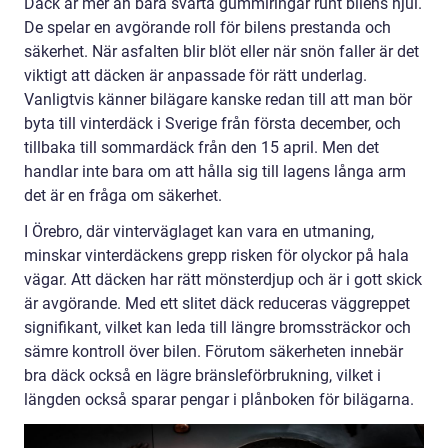
Däck är mer än bara svarta gummiringar runt bilens hjul.
De spelar en avgörande roll för bilens prestanda och
säkerhet. När asfalten blir blöt eller när snön faller är det
viktigt att däcken är anpassade för rätt underlag.
Vanligtvis känner bilägare kanske redan till att man bör
byta till vinterdäck i Sverige från första december, och
tillbaka till sommardäck från den 15 april. Men det
handlar inte bara om att hålla sig till lagens långa arm
det är en fråga om säkerhet.
I Örebro, där vinterväglaget kan vara en utmaning,
minskar vinterdäckens grepp risken för olyckor på hala
vägar. Att däcken har rätt mönsterdjup och är i gott skick
är avgörande. Med ett slitet däck reduceras väggreppet
signifikant, vilket kan leda till längre bromssträckor och
sämre kontroll över bilen. Förutom säkerheten innebär
bra däck också en lägre bränsleförbrukning, vilket i
längden också sparar pengar i plånboken för bilägarna.