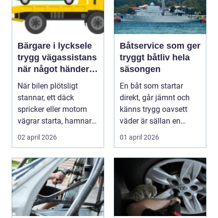
Bärgare i lycksele
Båtservice som ger
trygg vägassistans
tryggt båtliv hela
när något händer
säsongen
på vägen
När bilen plötsligt
En båt som startar
stannar, ett däck
direkt, går jämnt och
spricker eller motorn
känns trygg oavsett
vägrar starta, hamnar
väder är sällan en
många i samma läge...
slump. Bakom varje p...
02 april 2026
01 april 2026