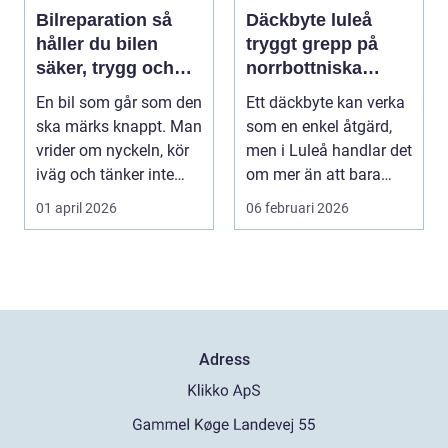
Bilreparation så
Däckbyte luleå
håller du bilen
tryggt grepp på
säker, trygg och
norrbottniska
ekonomisk
vägar
En bil som går som den
Ett däckbyte kan verka
ska märks knappt. Man
som en enkel åtgärd,
vrider om nyckeln, kör
men i Luleå handlar det
iväg och tänker inte
om mer än att bara
mer på det....
byta gummi mo...
01 april 2026
06 februari 2026
Adress