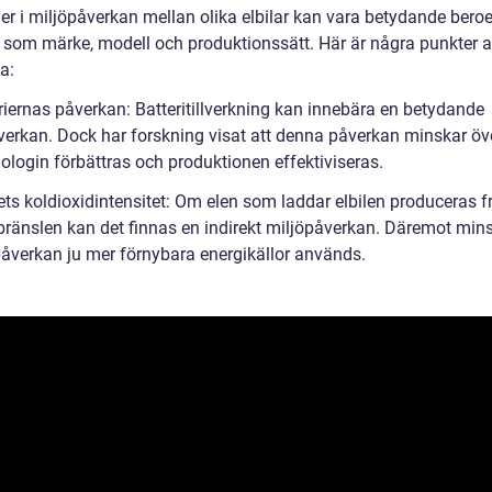
der i miljöpåverkan mellan olika elbilar kan vara betydande bero
r som märke, modell och produktionssätt. Här är några punkter a
a:
riernas påverkan: Batteritillverkning kan innebära en betydande
verkan. Dock har forskning visat att denna påverkan minskar öve
ologin förbättras och produktionen effektiviseras.
ets koldioxidintensitet: Om elen som laddar elbilen produceras f
 bränslen kan det finnas en indirekt miljöpåverkan. Däremot min
åverkan ju mer förnybara energikällor används.