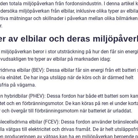
den totala miljöpåverkan från fordonsindustrin. I denna artikel
ndersöka miljöpåverkan från elbilar, inklusive olika typer av elbila
ativa mätningar och skillnader i påverkan mellan olika bilmärke
r.
r av elbilar och deras miljöpåve
 miljöpåverkan beror i stor utsträckning på hur den får sin energi
uvudsakligen tre typer av elbilar på marknaden idag:
ridrivna elbilar (BEV): Dessa elbilar får sin energi från ett batter
ia elnätet. De har inga utsläpp när de körs och är därmed helt
sfria på vägarna.
-in hybridbilar (PHEV): Dessa fordon har både ett batteri som ka
ätet och en förbränningsmotor. De kan köras på ren el under kort
 och övergår till förbränningsmotorn när batteriet är urladdat.
lecellsdrivna elbilar (FCEV): Dessa fordon använder bränsleceller
 vätgas till elektricitet och drivas framåt. De är helt utsläppsfr
men produceringen av vätgas kan ha en miljöpåverkan beroende 