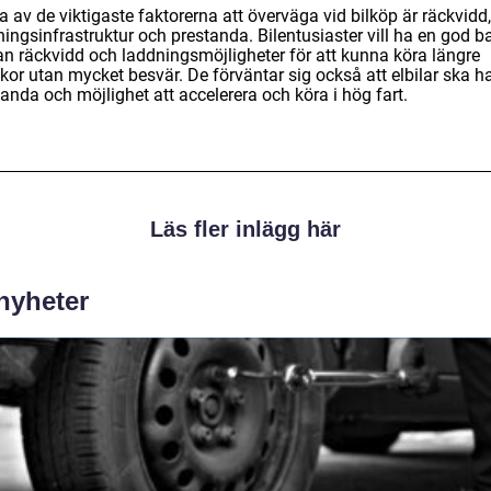
 av de viktigaste faktorerna att överväga vid bilköp är räckvidd,
ingsinfrastruktur och prestanda. Bilentusiaster vill ha en god b
an räckvidd och laddningsmöjligheter för att kunna köra längre
kor utan mycket besvär. De förväntar sig också att elbilar ska h
anda och möjlighet att accelerera och köra i hög fart.
Läs fler inlägg här
 nyheter