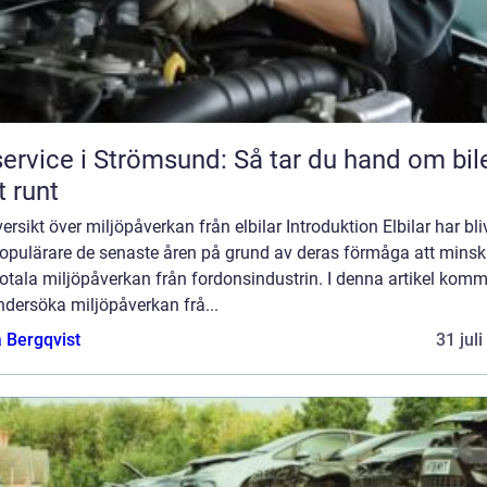
service i Strömsund: Så tar du hand om bil
t runt
ersikt över miljöpåverkan från elbilar Introduktion Elbilar har bliv
 populärare de senaste åren på grund av deras förmåga att mins
otala miljöpåverkan från fordonsindustrin. I denna artikel komm
ndersöka miljöpåverkan frå...
 Bergqvist
31 jul