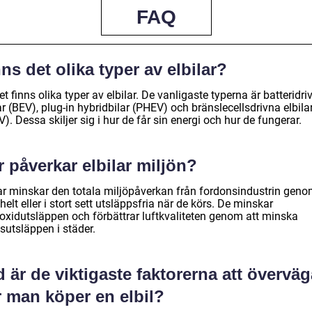
FAQ
ns det olika typer av elbilar?
et finns olika typer av elbilar. De vanligaste typerna är batteridri
ar (BEV), plug-in hybridbilar (PHEV) och bränslecellsdrivna elbila
). Dessa skiljer sig i hur de får sin energi och hur de fungerar.
 påverkar elbilar miljön?
lar minskar den totala miljöpåverkan från fordonsindustrin geno
helt eller i stort sett utsläppsfria när de körs. De minskar
ioxidutsläppen och förbättrar luftkvaliteten genom att minska
sutsläppen i städer.
 är de viktigaste faktorerna att överväg
r man köper en elbil?