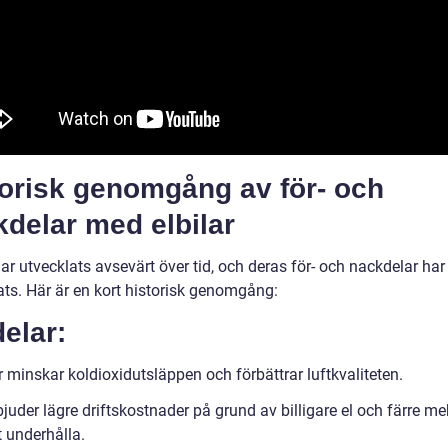
torisk genomgång av för- och
delar med elbilar
har utvecklats avsevärt över tid, och deras för- och nackdelar har
ats. Här är en kort historisk genomgång:
elar:
r minskar koldioxidutsläppen och förbättrar luftkvaliteten.
juder lägre driftskostnader på grund av billigare el och färre m
t underhålla.