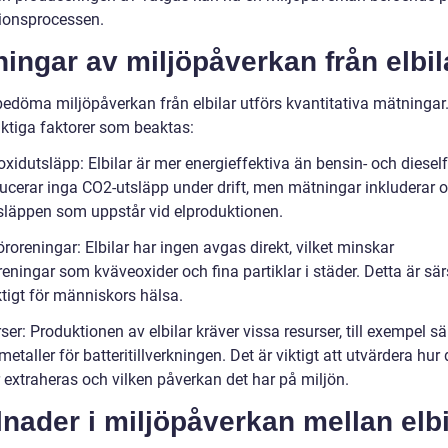
ionsprocessen.
ingar av miljöpåverkan från elbil
bedöma miljöpåverkan från elbilar utförs kvantitativa mätningar.
iktiga faktorer som beaktas:
oxidutsläpp: Elbilar är mer energieffektiva än bensin- och diesel
ucerar inga CO2-utsläpp under drift, men mätningar inkluderar o
släppen som uppstår vid elproduktionen.
öroreningar: Elbilar har ingen avgas direkt, vilket minskar
reningar som kväveoxider och fina partiklar i städer. Detta är sär
ktigt för människors hälsa.
ser: Produktionen av elbilar kräver vissa resurser, till exempel sä
metaller för batteritillverkningen. Det är viktigt att utvärdera hur
 extraheras och vilken påverkan det har på miljön.
lnader i miljöpåverkan mellan elbi