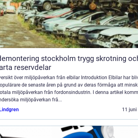
montering stockholm trygg skrotning och
rta reservdelar
ersikt över miljöpåverkan från elbilar Introduktion Elbilar har bliv
 populärare de senaste åren på grund av deras förmåga att mins
otala miljöpåverkan från fordonsindustrin. I denna artikel komm
ndersöka miljöpåverkan frå...
 Lindgren
11 juni