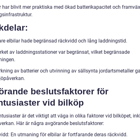
ar har blivit mer praktiska med ökad batterikapacitet och framvä
sinfrastruktur.
kdelar:
are elbilar hade begränsad räckvidd och lång laddningstid.
rket av laddningsstationer var begränsat, vilket begränsade
ningen.
rkning av batterier och utvinning av sällsynta jordartsmetaller g
ljöpåverkan.
rande beslutsfaktorer för
ntusiaster vid bilköp
ntusiaster är det viktigt att väga in olika faktorer vid bilköpet, in
verkan. Här är några avgörande beslutsfaktorer:
idd: En utmaning för elbilar är fortfarande deras räckvidd.