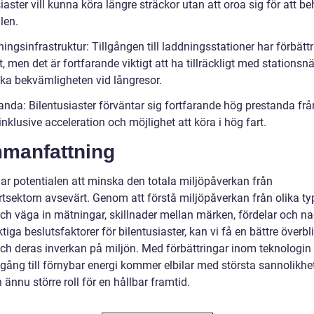
iaster vill kunna köra längre sträckor utan att oroa sig för att b
len.
ingsinfrastruktur: Tillgången till laddningsstationer har förbätt
, men det är fortfarande viktigt att ha tillräckligt med stationsn
öka bekvämligheten vid långresor.
anda: Bilentusiaster förväntar sig fortfarande hög prestanda frå
inklusive acceleration och möjlighet att köra i hög fart.
manfattning
har potentialen att minska den totala miljöpåverkan från
rtsektorn avsevärt. Genom att förstå miljöpåverkan från olika ty
 och väga in mätningar, skillnader mellan märken, fördelar och n
tiga beslutsfaktorer för bilentusiaster, kan vi få en bättre överbl
 och deras inverkan på miljön. Med förbättringar inom teknologin
lgång till förnybar energi kommer elbilar med största sannolikhet
 ännu större roll för en hållbar framtid.