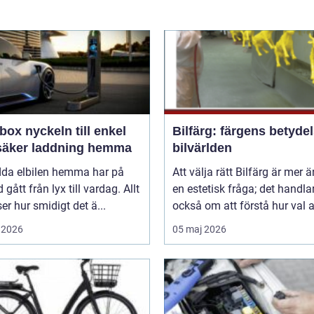
n till enkel
Bilfärg: färgens betydel
säker laddning hemma
bilvärlden
adda elbilen hemma har på
Att välja rätt Bilfärg är mer 
d gått från lyx till vardag. Allt
en estetisk fråga; det handla
nser hur smidigt det ä...
också om att förstå hur val av
 2026
05 maj 2026