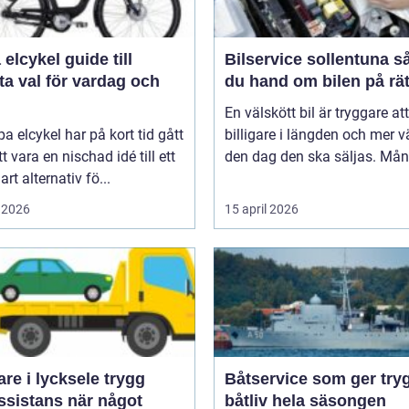
ykel guide till
Bilservice sollentuna så tar
a val för vardag och
du hand om bilen på rät
En välskött bil är tryggare att
pa elcykel har på kort tid gått
billigare i längden och mer v
tt vara en nischad idé till ett
den dag den ska säljas. Mån
art alternativ fö...
 2026
15 april 2026
e i lycksele trygg
Båtservice som ger try
ssistans när något
båtliv hela säsongen