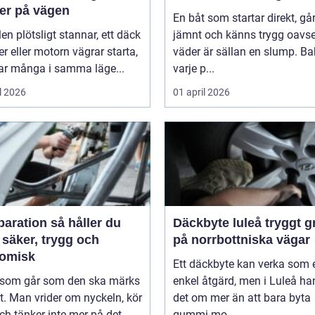
er på vägen
En båt som startar direkt, gå
len plötsligt stannar, ett däck
jämnt och känns trygg oavse
er eller motorn vägrar starta,
väder är sällan en slump. B
r många i samma läge...
varje p...
l 2026
01 april 2026
tion så håller du
Däckbyte luleå tryggt grepp
 säker, trygg och
på norrbottniska vägar
omisk
Ett däckbyte kan verka som 
l som går som den ska märks
enkel åtgärd, men i Luleå ha
. Man vrider om nyckeln, kör
det om mer än att bara byta
ch tänker inte mer på det....
gummi mo...