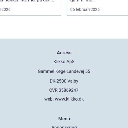
l 2026
06 februari 2026
Adress
web:
www.klikko.dk
Menu
Annonsering