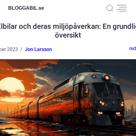
BLOGGABIL.
se
lbilar och deras miljöpåverkan: En grundl
översikt
red
ber 2023
Jon Larsson