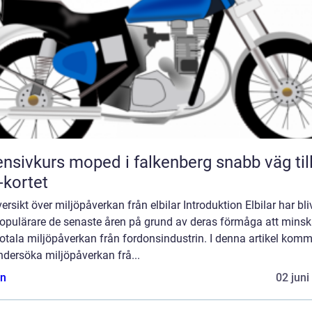
nsivkurs moped i falkenberg snabb väg till
kortet
ersikt över miljöpåverkan från elbilar Introduktion Elbilar har bliv
 populärare de senaste åren på grund av deras förmåga att mins
otala miljöpåverkan från fordonsindustrin. I denna artikel komm
ndersöka miljöpåverkan frå...
n
02 juni