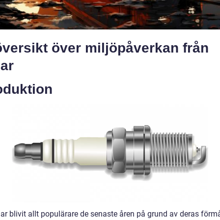
versikt över miljöpåverkan från
lar
oduktion
har blivit allt populärare de senaste åren på grund av deras förm