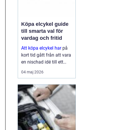
Köpa elcykel guide
till smarta val för
vardag och fritid
Att köpa elcykel har
på
kort tid gått från att vara
en nischad idé till ett
självklart alternativ för
04 maj 2026
pendling och
vardagsresor. För många
ersätter elcykeln både bil
och kollektivtrafik
under...