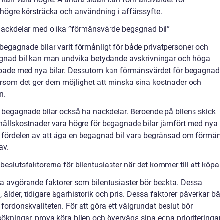
 högre körsträcka och användning i affärssyfte.
nackdelar med olika ”förmånsvärde begagnad bil”
 begagnade bilar varit förmånligt för både privatpersoner och
gnad bil kan man undvika betydande avskrivningar och höga
ppade med nya bilar. Dessutom kan förmånsvärdet för begagnad
ftersom det ger dem möjlighet att minska sina kostnader och
n.
 begagnade bilar också ha nackdelar. Beroende på bilens skick
rhållskostnader vara högre för begagnade bilar jämfört med nya
 fördelen av att äga en begagnad bil vara begränsad om förmå
av.
slutsfaktorerna för bilentusiaster när det kommer till att köpa 
era avgörande faktorer som bilentusiaster bör beakta. Dessa
l, ålder, tidigare ägarhistorik och pris. Dessa faktorer påverkar b
ordonskvaliteten. För att göra ett välgrundat beslut bör
ökningar, prova köra bilen och överväga sina egna prioriteringa