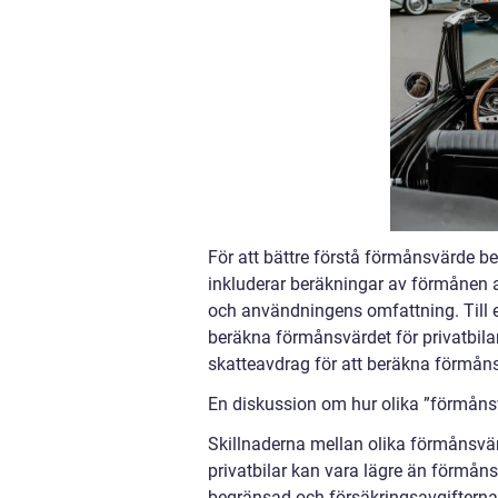
För att bättre förstå förmånsvärde 
inkluderar beräkningar av förmånen 
och användningens omfattning. Till 
beräkna förmånsvärdet för privatbila
skatteavdrag för att beräkna förmån
En diskussion om hur olika ”förmånsv
Skillnaderna mellan olika förmånsvä
privatbilar kan vara lägre än förmåns
begränsad och försäkringsavgifterna