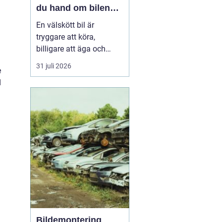
du hand om bilen
året runt
En välskött bil är
tryggare att köra,
billigare att äga och
enklare att sälja vidare. I
31 juli 2026
e
en norrländsk vardag
d
med kalla vintrar, långa
avstånd och växlande
väglag blir service ännu
viktigar...
Bildemontering