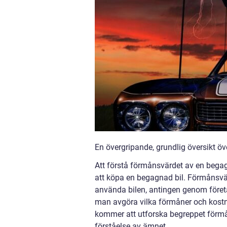
En övergripande, grundlig översikt ö
Att förstå förmånsvärdet av en begagna
att köpa en begagnad bil. Förmånsvär
använda bilen, antingen genom företa
man avgöra vilka förmåner och kostna
kommer att utforska begreppet förmå
förståelse av ämnet.