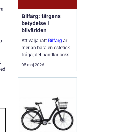
ra
Bilfärg: färgens
betydelse i
bilvärlden
Att välja rätt
Bilfärg
är
p
mer än bara en estetisk
fråga; det handlar också
om att förstå hur val av
t
05 maj 2026
färg kan påverka bilens
med
skydd och värde. En bils
färg är ofta det första vi
...