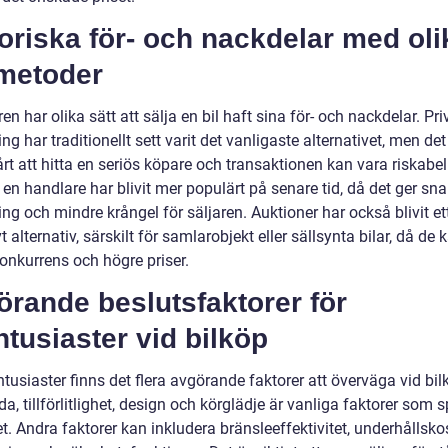
oriska för- och nackdelar med oli
jmetoder
en har olika sätt att sälja en bil haft sina för- och nackdelar. Pri
ing har traditionellt sett varit det vanligaste alternativet, men de
rt att hitta en seriös köpare och transaktionen kan vara riskabel.
ll en handlare har blivit mer populärt på senare tid, då det ger sn
ing och mindre krångel för säljaren. Auktioner har också blivit et
vt alternativ, särskilt för samlarobjekt eller sällsynta bilar, då de 
onkurrens och högre priser.
rande beslutsfaktorer för
ntusiaster vid bilköp
ntusiaster finns det flera avgörande faktorer att överväga vid bil
a, tillförlitlighet, design och körglädje är vanliga faktorer som s
et. Andra faktorer kan inkludera bränsleeffektivitet, underhållsko