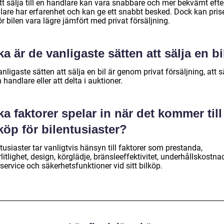
att sälja till en handlare kan vara snabbare och mer bekvämt eft
lare har erfarenhet och kan ge ett snabbt besked. Dock kan pris
ör bilen vara lägre jämfört med privat försäljning.
ka är de vanligaste sätten att sälja en bi
nligaste sätten att sälja en bil är genom privat försäljning, att s
en handlare eller att delta i auktioner.
ka faktorer spelar in när det kommer till
köp för bilentusiaster?
tusiaster tar vanligtvis hänsyn till faktorer som prestanda,
örlitlighet, design, körglädje, bränsleeffektivitet, underhållskostnad
ervice och säkerhetsfunktioner vid sitt bilköp.