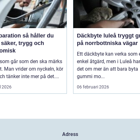
tion så håller du
Däckbyte luleå tryggt grepp
 säker, trygg och
på norrbottniska vägar
omisk
Ett däckbyte kan verka som 
l som går som den ska märks
enkel åtgärd, men i Luleå ha
. Man vrider om nyckeln, kör
det om mer än att bara byta
ch tänker inte mer på det....
gummi mo...
l 2026
06 februari 2026
Adress