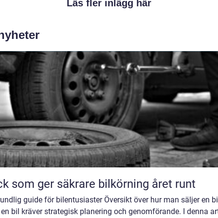
Läs fler inlägg här
 nyheter
k som ger säkrare bilkörning året runt
undlig guide för bilentusiaster Översikt över hur man säljer en bi
 en bil kräver strategisk planering och genomförande. I denna art