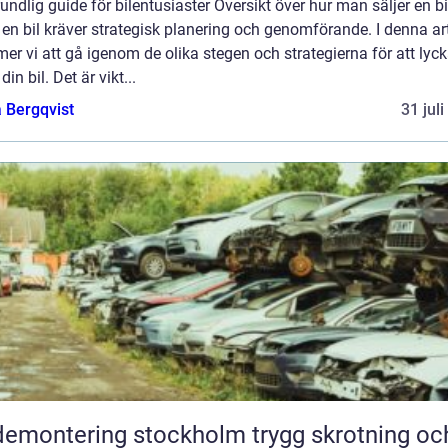
undlig guide för bilentusiaster Översikt över hur man säljer en bi
 en bil kräver strategisk planering och genomförande. I denna art
r vi att gå igenom de olika stegen och strategierna för att lyc
din bil. Det är vikt...
 Bergqvist
31 jul
montering stockholm trygg skrotning och