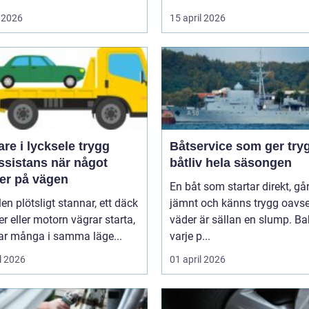
 2026
15 april 2026
e i lycksele trygg
Båtservice som ger try
ssistans när något
båtliv hela säsongen
er på vägen
En båt som startar direkt, gå
len plötsligt stannar, ett däck
jämnt och känns trygg oavse
er eller motorn vägrar starta,
väder är sällan en slump. B
r många i samma läge...
varje p...
l 2026
01 april 2026