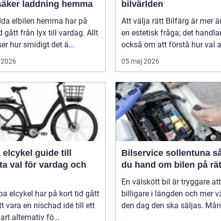
säker laddning hemma
bilvärlden
adda elbilen hemma har på
Att välja rätt Bilfärg är mer 
d gått från lyx till vardag. Allt
en estetisk fråga; det handla
nser hur smidigt det ä...
också om att förstå hur val av
 2026
05 maj 2026
ykel guide till
Bilservice sollentuna så tar
a val för vardag och
du hand om bilen på rät
En välskött bil är tryggare att
pa elcykel har på kort tid gått
billigare i längden och mer v
tt vara en nischad idé till ett
den dag den ska säljas. Mån
art alternativ fö...