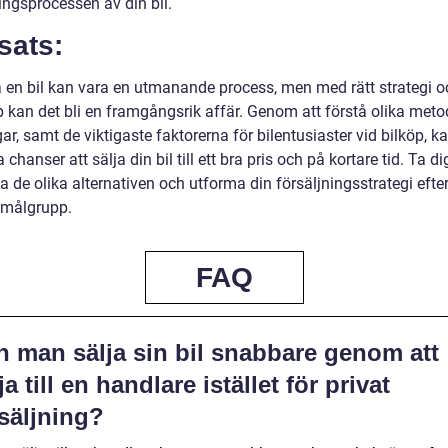
ingsprocessen av din bil.
sats:
ja en bil kan vara en utmanande process, men med rätt strategi o
 kan det bli en framgångsrik affär. Genom att förstå olika meto
r, samt de viktigaste faktorerna för bilentusiaster vid bilköp, k
 chanser att sälja din bil till ett bra pris och på kortare tid. Ta dig
 de olika alternativen och utforma din försäljningsstrategi efter
 målgrupp.
FAQ
n man sälja sin bil snabbare genom att
ja till en handlare istället för privat
säljning?