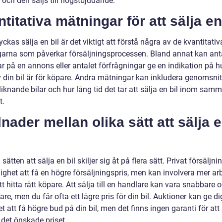
 och den säljs till högstbjudande.
titativa mätningar för att sälja en
lyckas sälja en bil är det viktigt att förstå några av de kvantitativ
arna som påverkar försäljningsprocessen. Bland annat kan ant
r på en annons eller antalet förfrågningar ge en indikation på h
v din bil är för köpare. Andra mätningar kan inkludera genomsnitt
 liknande bilar och hur lång tid det tar att sälja en bil inom sam
t.
lnader mellan olika sätt att sälja 
 sätten att sälja en bil skiljer sig åt på flera sätt. Privat försäljni
ighet att få en högre försäljningspris, men kan involvera mer ar
att hitta rätt köpare. Att sälja till en handlare kan vara snabbare 
e, men du får ofta ett lägre pris för din bil. Auktioner kan ge di
t att få högre bud på din bil, men det finns ingen garanti för att 
ll det önskade priset.