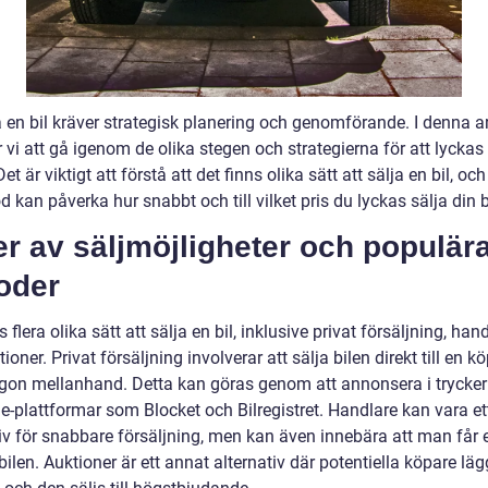
a en bil kräver strategisk planering och genomförande. I denna ar
i att gå igenom de olika stegen och strategierna för att lyckas 
Det är viktigt att förstå att det finns olika sätt att sälja en bil, och
 kan påverka hur snabbt och till vilket pris du lyckas sälja din b
r av säljmöjligheter och populär
oder
s flera olika sätt att sälja en bil, inklusive privat försäljning, han
ioner. Privat försäljning involverar att sälja bilen direkt till en k
gon mellanhand. Detta kan göras genom att annonsera i tryckerie
e-plattformar som Blocket och Bilregistret. Handlare kan vara et
iv för snabbare försäljning, men kan även innebära att man får e
 bilen. Auktioner är ett annat alternativ där potentiella köpare lä