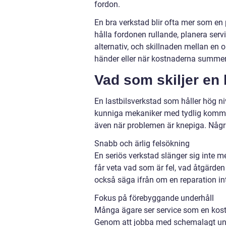
fordon.
En bra verkstad blir ofta mer som en p
hålla fordonen rullande, planera ser
alternativ, och skillnaden mellan en o
händer eller när kostnaderna summera
Vad som skiljer en 
En lastbilsverkstad som håller hög 
kunniga mekaniker med tydlig kommuni
även när problemen är knepiga. Någr
Snabb och ärlig felsökning
En seriös verkstad slänger sig inte m
får veta vad som är fel, vad åtgärden
också säga ifrån om en reparation int
Fokus på förebyggande underhåll
Många ägare ser service som en kostna
Genom att jobba med schemalagt unde