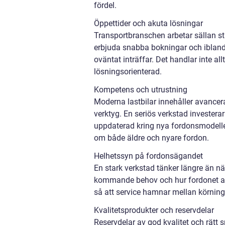
fördel.
Öppettider och akuta lösningar
Transportbranschen arbetar sällan str
erbjuda snabba bokningar och ibland h
oväntat inträffar. Det handlar inte al
lösningsorienterad.
Kompetens och utrustning
Moderna lastbilar innehåller avance
verktyg. En seriös verkstad investera
uppdaterad kring nya fordonsmodelle
om både äldre och nyare fordon.
Helhetssyn på fordonsägandet
En stark verkstad tänker längre än n
kommande behov och hur fordonet an
så att service hamnar mellan körningar,
Kvalitetsprodukter och reservdelar
Reservdelar av god kvalitet och rätt s