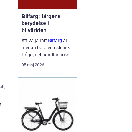
Bilfärg: färgens
betydelse i
bilvärlden
Att välja rätt
Bilfärg
är
mer än bara en estetisk
fråga; det handlar också
om att förstå hur val av
05 maj 2026
färg kan påverka bilens
skydd och värde. En bils
färg är ofta det första vi
ll,
...
t