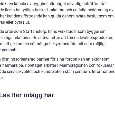
takt en känsla av trygghet när något allvarligt inträffar. När
l de flesta ha tydliga besked, raka råd och en ärlig bedömning av
 har kundens förtroende kan guida genom svåra beslut som om
as eller bytas ut.
de orter som Staffanstorp, finns verkstäder som bygger sin
ktiga relationer. De strävar efter att förena kvalitetsprodukter,
ion: att ge kunden så många bekymmersfria mil som möjligt,
r personbil.
 lösningsorienterad partner för sina fordon kan en aktör som
itta närmare på. Företaget arbetar i Malmöregionen och fokuserar
de servicekvalitet och kundrelation står i centrum. Information
e.
Läs fler inlägg här