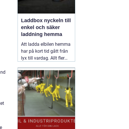
Laddbox nyckeln till
enkel och säker
laddning hemma
Att ladda elbilen hemma
har på kort tid gått från
lyx till vardag. Allt fler
inser hur smidigt det är
att kunna tanka över
and
natten, slippa köer vid
publika laddare och ha
full kontroll över sina
elkostnader.
31 maj
et
2026
te