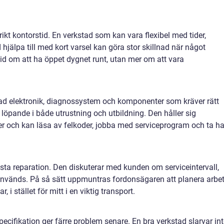
ikt kontorstid. En verkstad som kan vara flexibel med tider,
jälpa till med kort varsel kan göra stor skillnad när något
ltid om att ha öppet dygnet runt, utan mer om att vara
rad elektronik, diagnossystem och komponenter som kräver rätt
r löpande i både utrustning och utbildning. Den håller sig
r och kan läsa av felkoder, jobba med serviceprogram och ta h
ästa reparation. Den diskuterar med kunden om serviceintervall,
vänds. På så sätt uppmuntras fordonsägaren att planera arbet
 i stället för mitt i en viktig transport.
pecifikation ger färre problem senare. En bra verkstad slarvar in