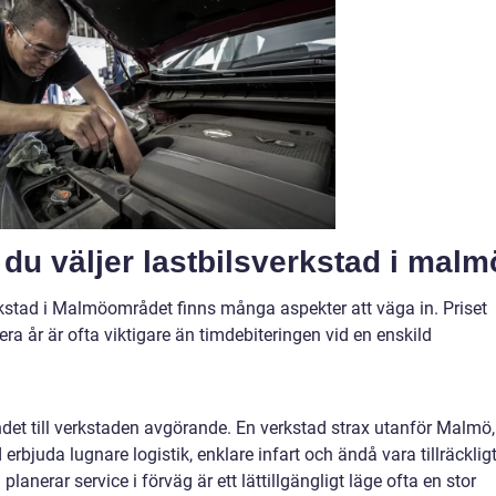
r du väljer lastbilsverkstad i malm
erkstad i Malmöområdet finns många aspekter att väga in. Priset
era år är ofta viktigare än timdebiteringen vid en enskild
ndet till verkstaden avgörande. En verkstad strax utanför Malmö,
 erbjuda lugnare logistik, enklare infart och ändå vara tillräcklig
planerar service i förväg är ett lättillgängligt läge ofta en stor