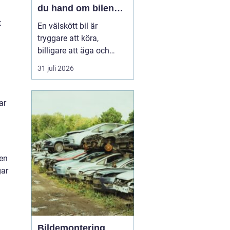
du hand om bilen
året runt
t
En välskött bil är
tryggare att köra,
billigare att äga och
enklare att sälja vidare. I
31 juli 2026
en norrländsk vardag
med kalla vintrar, långa
avstånd och växlande
ar
väglag blir service ännu
viktigar...
den
gar
Bildemontering