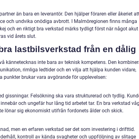
artner än bara en leverantör. Den hjälper föraren eller åkeriet at
vice och undvika onödiga avbrott. I Malmöregionen finns många
kej och en riktigt bra verkstad märks tydligt först när något akut
s vid årets slut.
bra lastbilsverkstad från en dålig
nivå kännetecknas inte bara av teknisk kompetens. Den kombiner
kation, rimliga ledtider och en vilja att hjälpa kunden vidare,
a punkter brukar vara avgörande för upplevelsen:
ed gissningar. Felsökning ska vara strukturerad och tydlig. Kun
 innebär och ungefär hur lång tid arbetet tar. En bra verkstad vå
e lönar sig ekonomiskt utifrån fordonets ålder och skick.
d, men en erfaren verkstad ser det som investering i drifttid.
rhåll, kontroll av kända svagheter och uppföljning av slitage