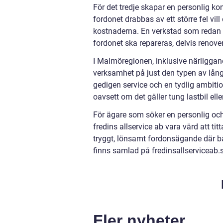
För det tredje skapar en personlig kon
fordonet drabbas av ett större fel vil
kostnaderna. En verkstad som redan
fordonet ska repareras, delvis renover
I Malmöregionen, inklusive närliggan
verksamhet på just den typen av långsi
gedigen service och en tydlig ambit
oavsett om det gäller tung lastbil elle
För ägare som söker en personlig och
fredins allservice ab vara värd att t
tryggt, lönsamt fordonsägande där bå
finns samlad på fredinsallserviceab.s
Fler nyheter