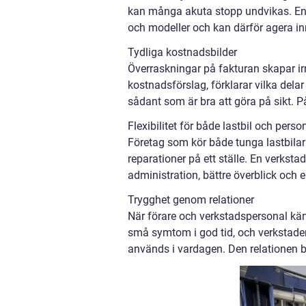
kan många akuta stopp undvikas. En 
och modeller och kan därför agera inna
Tydliga kostnadsbilder
Överraskningar på fakturan skapar irr
kostnadsförslag, förklarar vilka dela
sådant som är bra att göra på sikt. P
Flexibilitet för både lastbil och perso
Företag som kör både tunga lastbilar
reparationer på ett ställe. En verks
administration, bättre överblick och e
Trygghet genom relationer
När förare och verkstadspersonal kän
små symtom i god tid, och verkstaden
används i vardagen. Den relationen by