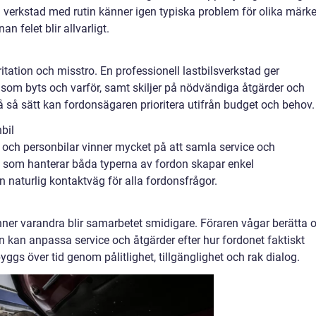
verkstad med rutin känner igen typiska problem för olika märk
n felet blir allvarligt.
itation och misstro. En professionell lastbilsverkstad ger
r som byts och varför, samt skiljer på nödvändiga åtgärder och
å så sätt kan fordonsägaren prioritera utifrån budget och behov.
nbil
 och personbilar vinner mycket på att samla service och
tad som hanterar båda typerna av fordon skapar enkel
n naturlig kontaktväg för alla fordonsfrågor.
ner varandra blir samarbetet smidigare. Föraren vågar berätta
 kan anpassa service och åtgärder efter hur fordonet faktiskt
ggs över tid genom pålitlighet, tillgänglighet och rak dialog.