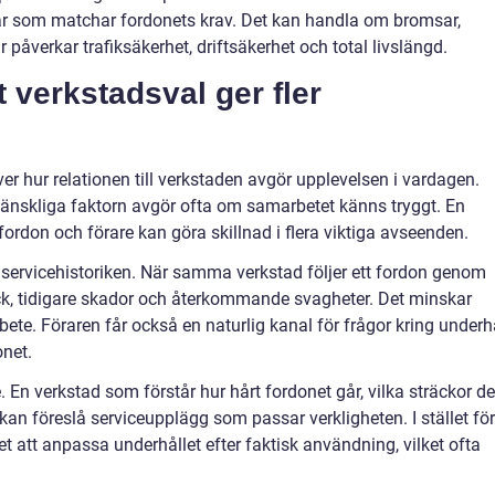
r som matchar fordonets krav. Det kan handla om bromsar,
elar påverkar trafiksäkerhet, driftsäkerhet och total livslängd.
t verkstadsval ger fler
r hur relationen till verkstaden avgör upplevelsen i vardagen.
mänskliga faktorn avgör ofta om samarbetet känns tryggt. En
ordon och förare kan göra skillnad i flera viktiga avseenden.
i servicehistoriken. När samma verkstad följer ett fordon genom
ick, tidigare skador och återkommande svagheter. Det minskar
ete. Föraren får också en naturlig kanal för frågor kring underhå
net.
. En verkstad som förstår hur hårt fordonet går, vilka sträckor de
 kan föreslå serviceupplägg som passar verkligheten. I stället för
det att anpassa underhållet efter faktisk användning, vilket ofta