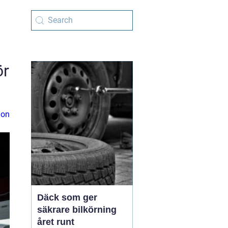
ör
ion
Däck som ger
säkrare bilkörning
året runt