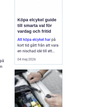
Köpa elcykel guide
till smarta val för
vardag och fritid
Att köpa elcykel har
på
kort tid gått från att vara
en nischad idé till ett
självklart alternativ för
04 maj 2026
 på
pendling och
en
vardagsresor. För många
ersätter elcykeln både bil
och kollektivtrafik
under...