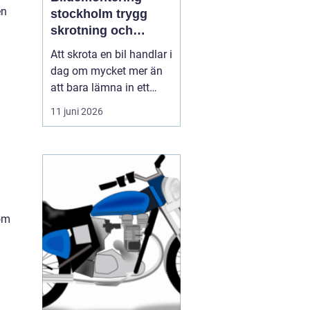
en
stockholm trygg
skrotning och
smarta reservdelar
Att skrota en bil handlar i
dag om mycket mer än
att bara lämna in ett
gammalt fordon. För
11 juni 2026
många bilägare i och
runt Stockholm är
bildemontering
stockholm
en fråga om
miljöansvar, ekonomi
och säker hanteri...
 om