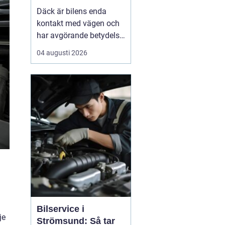
Däck är bilens enda
kontakt med vägen och
har avgörande betydelse
för både säkerhet,
04 augusti 2026
komfort och
bränsleförbrukning.
Genom att välja rätt typ
av däck, sköta dem på
rätt s&au...
Bilservice i
je
Strömsund: Så tar