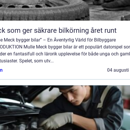
k som ger säkrare bilkörning året runt
e Meck bygger bilar” – En Äventyrlig Värld för Bilbyggare
ODUKTION Mulle Meck bygger bilar är ett populärt datorspel s
der en fantasifull och lärorik upplevelse för både unga och gam
tusiaster. Spelet, som utv...
n
04 augusti