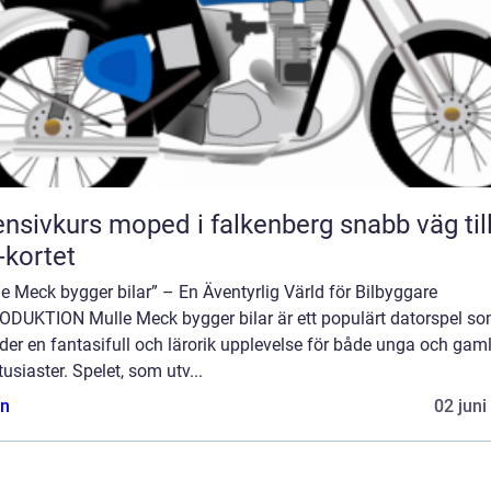
nsivkurs moped i falkenberg snabb väg till
kortet
e Meck bygger bilar” – En Äventyrlig Värld för Bilbyggare
ODUKTION Mulle Meck bygger bilar är ett populärt datorspel s
der en fantasifull och lärorik upplevelse för både unga och gam
tusiaster. Spelet, som utv...
n
02 juni