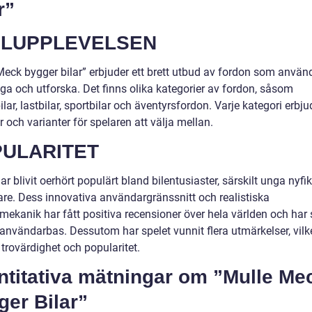
r”
ELUPPLEVELSEN
Meck bygger bilar” erbjuder ett brett utbud av fordon som använ
ga och utforska. Det finns olika kategorier av fordon, såsom
lar, lastbilar, sportbilar och äventyrsfordon. Varje kategori erbju
 och varianter för spelaren att välja mellan.
ULARITET
ar blivit oerhört populärt bland bilentusiaster, särskilt unga nyfi
are. Dess innovativa användargränssnitt och realistiska
mekanik har fått positiva recensioner över hela världen och har
 användarbas. Dessutom har spelet vunnit flera utmärkelser, vilke
s trovärdighet och popularitet.
ntitativa mätningar om ”Mulle Me
er Bilar”