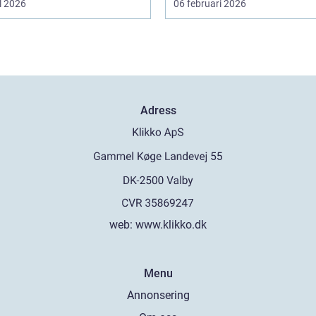
l 2026
06 februari 2026
Adress
web:
www.klikko.dk
Menu
Annonsering