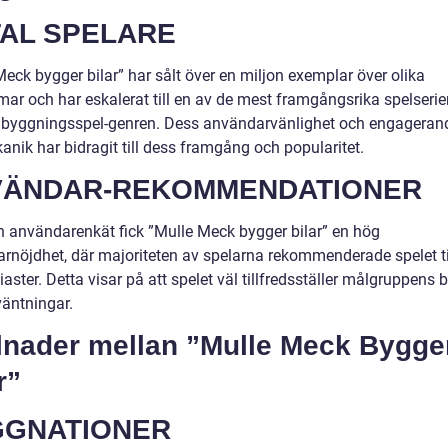
AL SPELARE
eck bygger bilar” har sålt över en miljon exemplar över olika
mar och har eskalerat till en av de mest framgångsrika spelserie
lbyggningsspel-genren. Dess användarvänlighet och engageran
nik har bidragit till dess framgång och popularitet.
VÄNDAR-REKOMMENDATIONER
en användarenkät fick ”Mulle Meck bygger bilar” en hög
rnöjdhet, där majoriteten av spelarna rekommenderade spelet ti
iaster. Detta visar på att spelet väl tillfredsställer målgruppens
väntningar.
llnader mellan ”Mulle Meck Bygge
r”
GGNATIONER