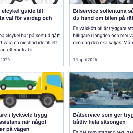
ykel guide till
Bilservice sollentuna så tar
a val för vardag och
du hand om bilen på rät
En välskött bil är tryggare att
pa elcykel har på kort tid gått
billigare i längden och mer v
tt vara en nischad idé till ett
den dag den ska säljas. Mån
art alternativ fö...
 2026
15 april 2026
e i lycksele trygg
Båtservice som ger try
ssistans när något
båtliv hela säsongen
er på vägen
En båt som startar direkt, gå