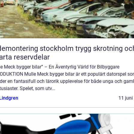
montering stockholm trygg skrotning och
rta reservdelar
e Meck bygger bilar” – En Äventyrlig Värld för Bilbyggare
ODUKTION Mulle Meck bygger bilar är ett populärt datorspel s
der en fantasifull och lärorik upplevelse för både unga och gam
tusiaster. Spelet, som utv...
 Lindgren
11 juni