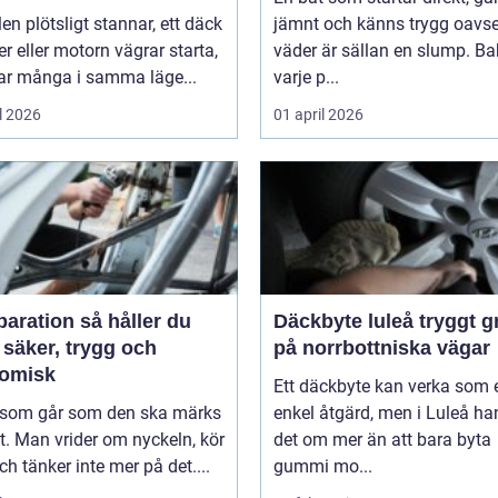
len plötsligt stannar, ett däck
jämnt och känns trygg oavse
er eller motorn vägrar starta,
väder är sällan en slump. B
r många i samma läge...
varje p...
l 2026
01 april 2026
tion så håller du
Däckbyte luleå tryggt grepp
 säker, trygg och
på norrbottniska vägar
omisk
Ett däckbyte kan verka som 
l som går som den ska märks
enkel åtgärd, men i Luleå ha
. Man vrider om nyckeln, kör
det om mer än att bara byta
ch tänker inte mer på det....
gummi mo...