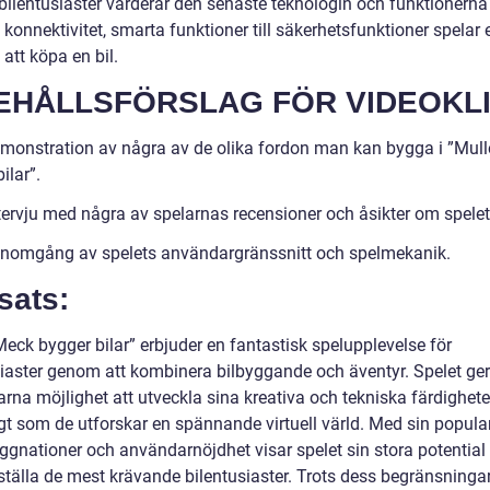
ilentusiaster värderar den senaste teknologin och funktionerna i
n konnektivitet, smarta funktioner till säkerhetsfunktioner spelar e
 att köpa en bil.
EHÅLLSFÖRSLAG FÖR VIDEOKL
emonstration av några av de olika fordon man kan bygga i ”Mul
ilar”.
ntervju med några av spelarnas recensioner och åsikter om spelet
enomgång av spelets användargränssnitt och spelmekanik.
sats:
eck bygger bilar” erbjuder en fantastisk spelupplevelse för
siaster genom att kombinera bilbyggande och äventyr. Spelet ger
rna möjlighet att utveckla sina kreativa och tekniska färdighete
t som de utforskar en spännande virtuell värld. Med sin populari
ggnationer och användarnöjdhet visar spelet sin stora potential 
dsställa de mest krävande bilentusiaster. Trots dess begränsning