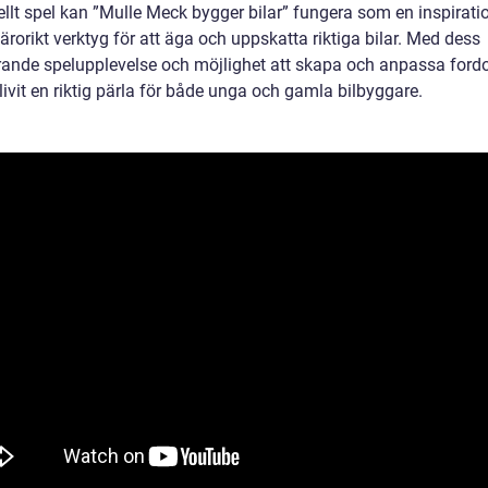
uellt spel kan ”Mulle Meck bygger bilar” fungera som en inspirati
lärorikt verktyg för att äga och uppskatta riktiga bilar. Med dess
ande spelupplevelse och möjlighet att skapa och anpassa ford
livit en riktig pärla för både unga och gamla bilbyggare.