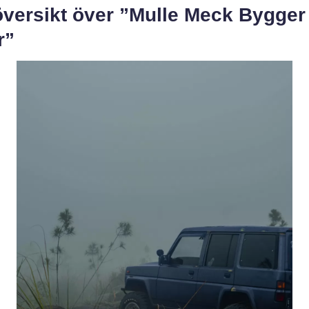
översikt över ”Mulle Meck Bygger
r”