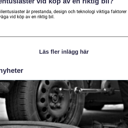
entusiaster vid köp av en riktig bil?
ilentusiaster är prestanda, design och teknologi viktiga faktorer 
äga vid köp av en riktig bil.
Läs fler inlägg här
 nyheter