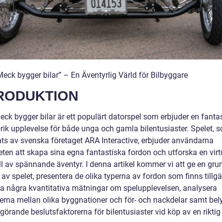
Meck bygger bilar” – En Äventyrlig Värld för Bilbyggare
RODUKTION
ck bygger bilar är ett populärt datorspel som erbjuder en fantas
orik upplevelse för både unga och gamla bilentusiaster. Spelet, 
ats av svenska företaget ARA Interactive, erbjuder användarna
eten att skapa sina egna fantastiska fordon och utforska en virt
ll av spännande äventyr. I denna artikel kommer vi att ge en gru
 av spelet, presentera de olika typerna av fordon som finns tillgä
ra några kvantitativa mätningar om spelupplevelsen, analysera
derna mellan olika byggnationer och för- och nackdelar samt bel
örande beslutsfaktorerna för bilentusiaster vid köp av en riktig 