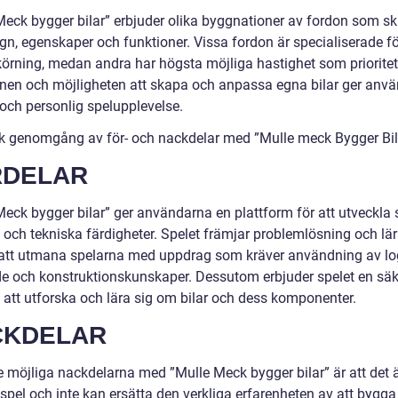
eck bygger bilar” erbjuder olika byggnationer av fordon som skil
ign, egenskaper och funktioner. Vissa fordon är specialiserade f
körning, medan andra har högsta möjliga hastighet som prioritet
onen och möjligheten att skapa och anpassa egna bilar ger anv
 och personlig spelupplevelse.
sk genomgång av för- och nackdelar med ”Mulle meck Bygger Bil
RDELAR
Meck bygger bilar” ger användarna en plattform för att utveckla 
a och tekniska färdigheter. Spelet främjar problemlösning och lä
tt utmana spelarna med uppdrag som kräver användning av lo
e och konstruktionskunskaper. Dessutom erbjuder spelet en säk
n att utforska och lära sig om bilar och dess komponenter.
CKDELAR
e möjliga nackdelarna med ”Mulle Meck bygger bilar” är att det ä
t spel och inte kan ersätta den verkliga erfarenheten av att bygg