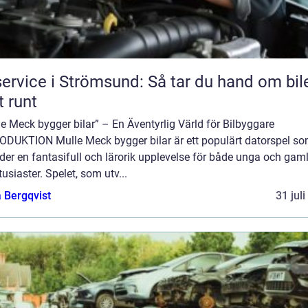
service i Strömsund: Så tar du hand om bil
t runt
e Meck bygger bilar” – En Äventyrlig Värld för Bilbyggare
ODUKTION Mulle Meck bygger bilar är ett populärt datorspel s
der en fantasifull och lärorik upplevelse för både unga och gam
tusiaster. Spelet, som utv...
 Bergqvist
31 jul