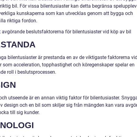
riktig bil. För vissa bilentusiaster kan detta begränsa spelupple
verkliga kunskaperna som kan utvecklas genom att bygga och
la riktiga fordon.
 avgörande beslutsfaktorerna för bilentusiaster vid köp av bil
ESTANDA
a bilentusiaster är prestanda en av de viktigaste faktorerna vid
r som acceleration, topphastighet och köregenskaper spelar en
de roll i beslutsprocessen.
IGN
ch utseende är en annan viktig faktor för bilentusiaster. Snygga 
iv design och en bil som skiljer sig från mängden kan vara avg
ocka till sig kunder.
NOLOGI