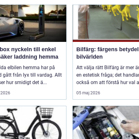
n till enkel
Bilfärg: färgens betydel
säker laddning hemma
bilvärlden
adda elbilen hemma har på
Att välja rätt Bilfärg är mer 
d gått från lyx till vardag. Allt
en estetisk fråga; det handla
nser hur smidigt det ä...
också om att förstå hur val av
 2026
05 maj 2026