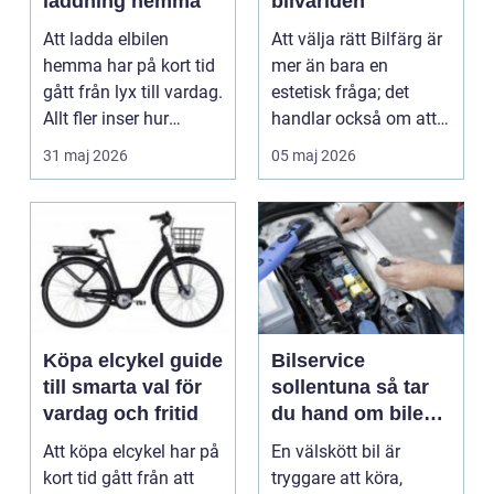
laddning hemma
bilvärlden
Att ladda elbilen
Att välja rätt Bilfärg är
hemma har på kort tid
mer än bara en
gått från lyx till vardag.
estetisk fråga; det
Allt fler inser hur
handlar också om att
smidigt det ä...
förstå hur val av ...
31 maj 2026
05 maj 2026
Köpa elcykel guide
Bilservice
till smarta val för
sollentuna så tar
vardag och fritid
du hand om bilen
på rätt sätt
Att köpa elcykel har på
En välskött bil är
kort tid gått från att
tryggare att köra,