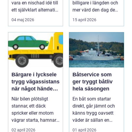
vara en nischad idé till
billigare i längden och
ett självklart alternativ
mer värd den dag den
fö...
ska säljas. Många...
04 maj 2026
15 april 2026
Bärgare i lycksele
Båtservice som
trygg vägassistans
ger tryggt båtliv
när något händer
hela säsongen
på vägen
När bilen plötsligt
En båt som startar
stannar, ett däck
direkt, går jämnt och
spricker eller motorn
känns trygg oavsett
vägrar starta, hamnar
väder är sällan en
många i samma läge...
slump. Bakom varje
02 april 2026
01 april 2026