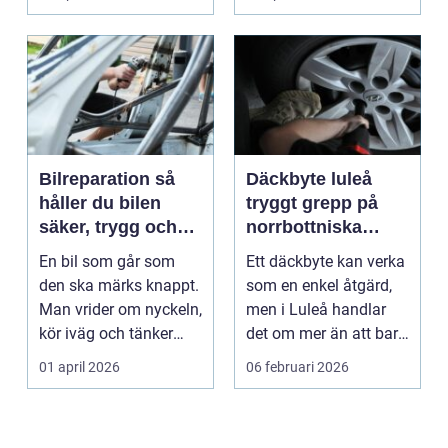
p...
Bilreparation så
Däckbyte luleå
håller du bilen
tryggt grepp på
säker, trygg och
norrbottniska
ekonomisk
vägar
En bil som går som
Ett däckbyte kan verka
den ska märks knappt.
som en enkel åtgärd,
Man vrider om nyckeln,
men i Luleå handlar
kör iväg och tänker
det om mer än att bara
inte mer på det....
byta gummi mo...
01 april 2026
06 februari 2026