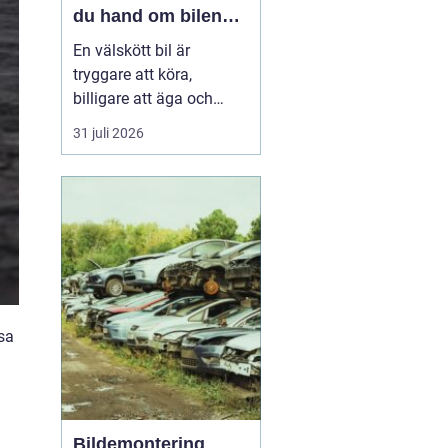
du hand om bilen
året runt
En välskött bil är
tryggare att köra,
billigare att äga och
enklare att sälja vidare. I
31 juli 2026
en norrländsk vardag
med kalla vintrar, långa
avstånd och växlande
väglag blir service ännu
viktigar...
sa
Bildemontering