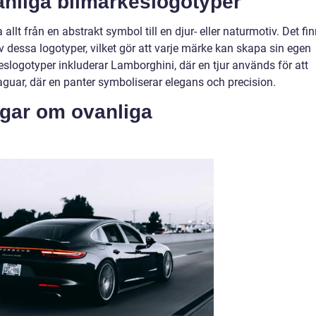
anliga bilmärkeslogotyper
llt från en abstrakt symbol till en djur- eller naturmotiv. Det fi
av dessa logotyper, vilket gör att varje märke kan skapa sin egen
eslogotyper inkluderar Lamborghini, där en tjur används för att
aguar, där en panter symboliserar elegans och precision.
ngar om ovanliga