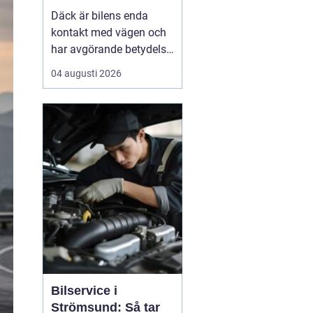
Däck är bilens enda
kontakt med vägen och
har avgörande betydelse
för både säkerhet,
04 augusti 2026
komfort och
bränsleförbrukning.
Genom att välja rätt typ
av däck, sköta dem på
rätt s&au...
Bilservice i
Strömsund: Så tar