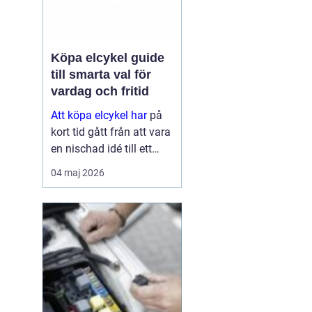
Köpa elcykel guide
till smarta val för
vardag och fritid
Att köpa elcykel har
på
kort tid gått från att vara
en nischad idé till ett
självklart alternativ för
04 maj 2026
pendling och
vardagsresor. För många
ersätter elcykeln både bil
och kollektivtrafik
under...