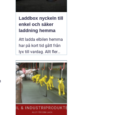
Laddbox nyckeln till
enkel och säker
laddning hemma
Att ladda elbilen hemma
har på kort tid gått från
lyx till vardag. Allt fler
inser hur smidigt det är
att kunna tanka över
natten, slippa köer vid
publika laddare och ha
n
full kontroll över sina
elkostnader.
31 maj
2026