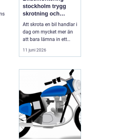
stockholm trygg
skrotning och
nns
smarta reservdelar
Att skrota en bil handlar i
dag om mycket mer än
att bara lämna in ett
gammalt fordon. För
11 juni 2026
många bilägare i och
runt Stockholm är
bildemontering
stockholm
en fråga om
miljöansvar, ekonomi
och säker hanteri...