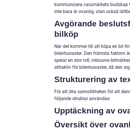
kommunicera varumärkets budskap till
inte bara är ovanlig, utan också lätt
Avgörande beslutsfa
bilköp
När det kommer till att köpa en bil f
bilentusiaster. Den främsta faktorn ä
spelar en stor roll, inklusive bilmär
attraktiv för bilentusiaster, då den si
Strukturering av te
För att öka sannolikheten för att de
följande struktur användas:
Upptäckning av ova
Översikt över ovan