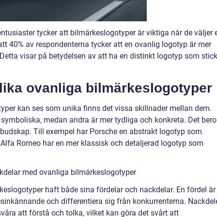
tusiaster tycker att bilmärkeslogotyper är viktiga när de väljer 
att 40% av respondenterna tycker att en ovanlig logotyp är mer
 Detta visar på betydelsen av att ha en distinkt logotyp som stic
lika ovanliga bilmärkeslogotyper
typer kan ses som unika finns det vissa skillnader mellan dem.
 symboliska, medan andra är mer tydliga och konkreta. Det bero
 budskap. Till exempel har Porsche en abstrakt logotyp som
n Alfa Romeo har en mer klassisk och detaljerad logotyp som
kdelar med ovanliga bilmärkeslogotyper
keslogotyper haft både sina fördelar och nackdelar. En fördel är
esinkännande och differentiera sig från konkurrenterna. Nackdel
våra att förstå och tolka, vilket kan göra det svårt att