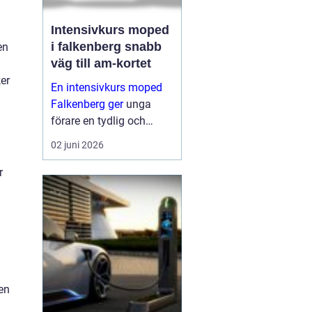
Intensivkurs moped
i falkenberg snabb
en
väg till am-kortet
ker
En intensivkurs moped
Falkenberg ger
unga
förare en tydlig och
fokuserad väg mot AM-
02 juni 2026
körkortet. I stället för att
sprida ut utbildningen
r
över flera månader
samlas teori och
praktiska moment under
ett...
en