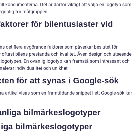
 konsumenterna. Det är därför viktigt att välja en logotyp som
begriplig för målgruppen.
ktorer för bilentusiaster vid
inns det flera avgörande faktorer som påverkar beslutet för
r oftast bilens prestanda och kvalitet. Även design och utseende
keslogotypen. En ovanlig logotyp kan framstå som intressant och
gnalerar individualitet och unikhet.
xten för att synas i Google-sök
nna artikel visas som en framtädande snippet i ett Google-sök ka
nliga bilmärkeslogotyper
liga bilmärkeslogotyper