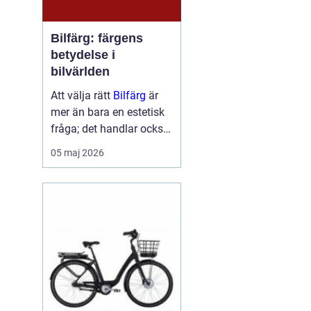
Bilfärg: färgens
betydelse i
bilvärlden
Att välja rätt
Bilfärg
är
mer än bara en estetisk
fråga; det handlar också
om att förstå hur val av
05 maj 2026
färg kan påverka bilens
skydd och värde. En bils
färg är ofta det första vi
...