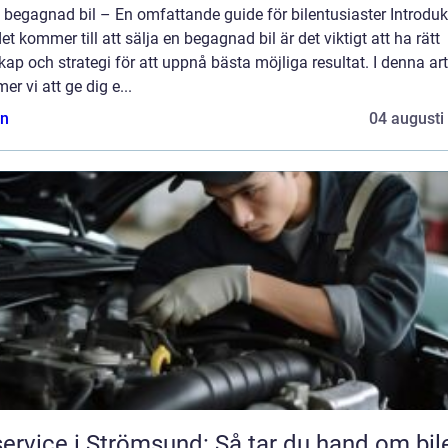
 begagnad bil – En omfattande guide för bilentusiaster Introduk
et kommer till att sälja en begagnad bil är det viktigt att ha rätt
ap och strategi för att uppnå bästa möjliga resultat. I denna art
r vi att ge dig e...
n
04 augusti
service i Strömsund: Så tar du hand om bil