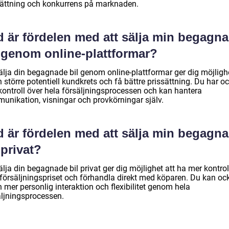
sättning och konkurrens på marknaden.
d är fördelen med att sälja min begagn
l genom online-plattformar?
älja din begagnade bil genom online-plattformar ger dig möjlighe
 större potentiell kundkrets och få bättre prissättning. Du har o
kontroll över hela försäljningsprocessen och kan hantera
unikation, visningar och provkörningar själv.
d är fördelen med att sälja min begagn
 privat?
älja din begagnade bil privat ger dig möjlighet att ha mer kontrol
 försäljningspriset och förhandla direkt med köparen. Du kan oc
 mer personlig interaktion och flexibilitet genom hela
äljningsprocessen.