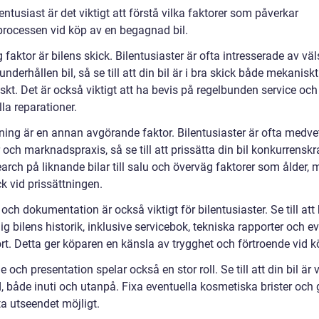
ntusiast är det viktigt att förstå vilka faktorer som påverkar
processen vid köp av en begagnad bil.
g faktor är bilens skick. Bilentusiaster är ofta intresserade av väl
underhållen bil, så se till att din bil är i bra skick både mekanisk
kt. Det är också viktigt att ha bevis på regelbunden service och
la reparationer.
tning är en annan avgörande faktor. Bilentusiaster är ofta medv
r och marknadspraxis, så se till att prissätta din bil konkurrenskra
arch på liknande bilar till salu och överväg faktorer som ålder, m
k vid prissättningen.
 och dokumentation är också viktigt för bilentusiaster. Se till att
lig bilens historik, inklusive servicebok, tekniska rapporter och e
rt. Detta ger köparen en känsla av trygghet och förtroende vid k
 och presentation spelar också en stor roll. Se till att din bil är 
, både inuti och utanpå. Fixa eventuella kosmetiska brister och 
a utseendet möjligt.