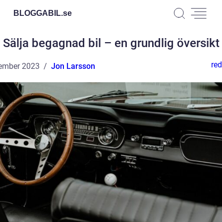
BLOGGABIL.
se
Sälja begagnad bil – en grundlig översikt
red
ember 2023
Jon Larsson