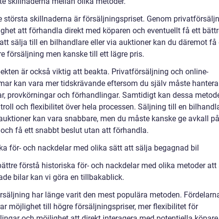
te skillnaderna mellan olika metoder.
 största skillnaderna är försäljningspriset. Genom privatförsälj
ghet att förhandla direkt med köparen och eventuellt få ett bättr
t sälja till en bilhandlare eller via auktioner kan du däremot få
 försäljning men kanske till ett lägre pris.
kten är också viktig att beakta. Privatförsäljning och online-
rmar kan vara mer tidskrävande eftersom du själv måste hantera
ar, provkörningar och förhandlingar. Samtidigt kan dessa metod
roll och flexibilitet över hela processen. Säljning till en bilhandla
uktioner kan vara snabbare, men du måste kanske ge avkall på
 och få ett snabbt beslut utan att förhandla.
ka för- och nackdelar med olika sätt att sälja begagnad bil
bättre förstå historiska för- och nackdelar med olika metoder att 
e bilar kan vi göra en tillbakablick.
örsäljning har länge varit den mest populära metoden. Fördelarn
ar möjlighet till högre försäljningspriser, mer flexibilitet för
ingar och möjlighet att direkt interagera med potentiella köpare