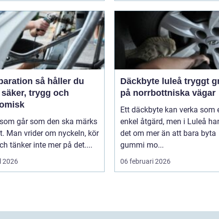
tion så håller du
Däckbyte luleå tryggt grepp
 säker, trygg och
på norrbottniska vägar
omisk
Ett däckbyte kan verka som 
l som går som den ska märks
enkel åtgärd, men i Luleå ha
. Man vrider om nyckeln, kör
det om mer än att bara byta
ch tänker inte mer på det....
gummi mo...
l 2026
06 februari 2026