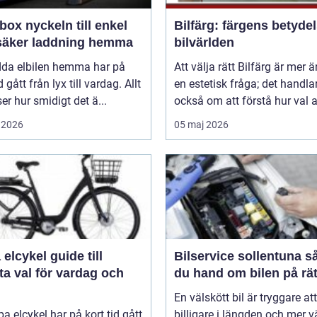
n till enkel
Bilfärg: färgens betydel
säker laddning hemma
bilvärlden
adda elbilen hemma har på
Att välja rätt Bilfärg är mer 
d gått från lyx till vardag. Allt
en estetisk fråga; det handla
nser hur smidigt det ä...
också om att förstå hur val av
 2026
05 maj 2026
ykel guide till
Bilservice sollentuna så tar
a val för vardag och
du hand om bilen på rät
En välskött bil är tryggare att
pa elcykel har på kort tid gått
billigare i längden och mer v