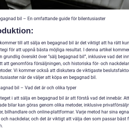
egagnad bil – En omfattande guide för bilentusiaster
oduktion:
kommer till att sälja en begagnad bil är det viktigt att ha rätt k
tegi för att uppnå bästa möjliga resultat. I denna artikel kommer
n grundlig översikt över ”sälj begagnad bil”, inklusive vad det in
tt att genomföra försäljningen, och historiska för- och nackdela
etoder. Vi kommer också att diskutera de viktigaste beslutsfakto
ntusiaster när de väljer att köpa en begagnad bil.
agnad bil – Vad det är och olika typer
teget i att sälja en begagnad bil är att förstå vad det innebär. Att
de bilar kan göras genom olika metoder, inklusive privatförsäljn
r, bilhandlare och online-plattformar. Varje metod har sina egna
 och nackdelar, och det är viktigt att välja den som passar bäst f
n.