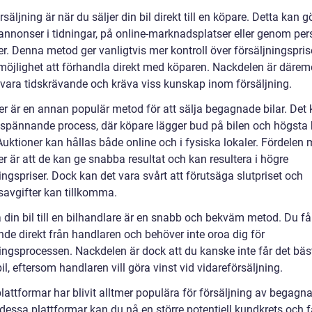
rsäljning är när du säljer din bil direkt till en köpare. Detta kan g
nnonser i tidningar, på online-marknadsplatser eller genom per
r. Denna metod ger vanligtvis mer kontroll över försäljningspris
 möjlighet att förhandla direkt med köparen. Nackdelen är däremo
 vara tidskrävande och kräva viss kunskap inom försäljning.
er är en annan populär metod för att sälja begagnade bilar. Det
 spännande process, där köpare lägger bud på bilen och högsta
Auktioner kan hållas både online och i fysiska lokaler. Fördelen
r är att de kan ge snabba resultat och kan resultera i högre
ingspriser. Dock kan det vara svårt att förutsäga slutpriset och
savgifter kan tillkomma.
a din bil till en bilhandlare är en snabb och bekväm metod. Du får
nde direkt från handlaren och behöver inte oroa dig för
ingsprocessen. Nackdelen är dock att du kanske inte får det bäst
bil, eftersom handlaren vill göra vinst vid vidareförsäljning.
lattformar har blivit alltmer populära för försäljning av begagna
essa plattformar kan du nå en större potentiell kundkrets och f