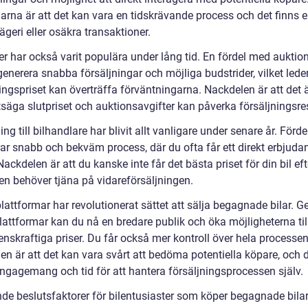
arna är att det kan vara en tidskrävande process och det finns e
ägeri eller osäkra transaktioner.
r har också varit populära under lång tid. En fördel med auktion
enerera snabba försäljningar och möjliga budstrider, vilket leder t
ingspriset kan överträffa förväntningarna. Nackdelen är att det ä
tsäga slutpriset och auktionsavgifter kan påverka försäljningsres
ing till bilhandlare har blivit allt vanligare under senare år. Förd
rar snabb och bekväm process, där du ofta får ett direkt erbjuda
 Nackdelen är att du kanske inte får det bästa priset för din bil e
en behöver tjäna på vidareförsäljningen.
lattformar har revolutionerat sättet att sälja begagnade bilar. 
lattformar kan du nå en bredare publik och öka möjligheterna til
nskraftiga priser. Du får också mer kontroll över hela processen
en är att det kan vara svårt att bedöma potentiella köpare, och 
engagemang och tid för att hantera försäljningsprocessen själv.
de beslutsfaktorer för bilentusiaster som köper begagnade bila