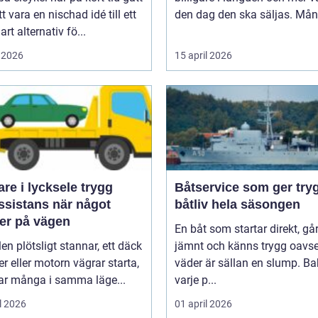
tt vara en nischad idé till ett
den dag den ska säljas. Mån
art alternativ fö...
 2026
15 april 2026
e i lycksele trygg
Båtservice som ger try
ssistans när något
båtliv hela säsongen
er på vägen
En båt som startar direkt, gå
len plötsligt stannar, ett däck
jämnt och känns trygg oavse
er eller motorn vägrar starta,
väder är sällan en slump. B
r många i samma läge...
varje p...
l 2026
01 april 2026