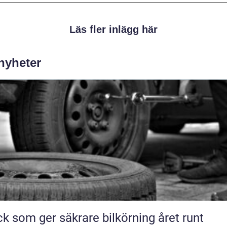
Läs fler inlägg här
 nyheter
k som ger säkrare bilkörning året runt