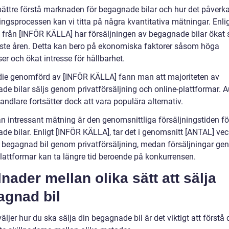
 bättre förstå marknaden för begagnade bilar och hur det påverka
ingsprocessen kan vi titta på några kvantitativa mätningar. Enli
ik från [INFÖR KÄLLA] har försäljningen av begagnade bilar ökat 
ste åren. Detta kan bero på ekonomiska faktorer såsom höga
ser och ökat intresse för hållbarhet.
udie genomförd av [INFÖR KÄLLA] fann man att majoriteten av
de bilar säljs genom privatförsäljning och online-plattformar. A
andlare fortsätter dock att vara populära alternativ.
n intressant mätning är den genomsnittliga försäljningstiden fö
de bilar. Enligt [INFÖR KÄLLA], tar det i genomsnitt [ANTAL] vec
n begagnad bil genom privatförsäljning, medan försäljningar g
plattformar kan ta längre tid beroende på konkurrensen.
lnader mellan olika sätt att sälja
agnad bil
äljer hur du ska sälja din begagnade bil är det viktigt att förstå 