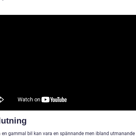
lutning
ja en gammal bil kan vara en spännande men ibland utmanande