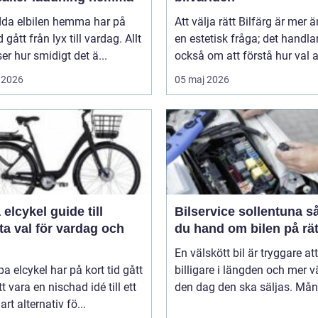
adda elbilen hemma har på
Att välja rätt Bilfärg är mer 
d gått från lyx till vardag. Allt
en estetisk fråga; det handla
nser hur smidigt det ä...
också om att förstå hur val av
 2026
05 maj 2026
ykel guide till
Bilservice sollentuna så tar
a val för vardag och
du hand om bilen på rät
En välskött bil är tryggare att
pa elcykel har på kort tid gått
billigare i längden och mer v
tt vara en nischad idé till ett
den dag den ska säljas. Mån
art alternativ fö...