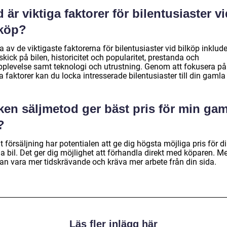
 är viktiga faktorer för bilentusiaster v
lköp?
 av de viktigaste faktorerna för bilentusiaster vid bilköp inklude
 skick på bilen, historicitet och popularitet, prestanda och
pplevelse samt teknologi och utrustning. Genom att fokusera på
 faktorer kan du locka intresserade bilentusiaster till din gamla 
ken säljmetod ger bäst pris för min gam
?
t försäljning har potentialen att ge dig högsta möjliga pris för d
a bil. Det ger dig möjlighet att förhandla direkt med köparen. M
kan vara mer tidskrävande och kräva mer arbete från din sida.
Läs fler inlägg här