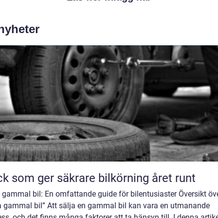
 nyheter
k som ger säkrare bilkörning året runt
 gammal bil: En omfattande guide för bilentusiaster Översikt öv
ja gammal bil” Att sälja en gammal bil kan vara en utmanande
ss, och det finns många faktorer att ta hänsyn till. I denna artik