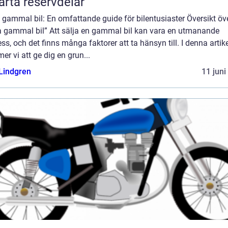
rta reservdelar
 gammal bil: En omfattande guide för bilentusiaster Översikt öv
ja gammal bil” Att sälja en gammal bil kan vara en utmanande
ss, och det finns många faktorer att ta hänsyn till. I denna artik
r vi att ge dig en grun...
 Lindgren
11 juni