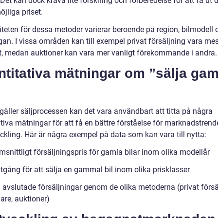
Det kan dock kräva lite forskning och förberedelse för att få ut 
jliga priset.
iteten för dessa metoder varierar beroende på region, bilmodell 
gan. I vissa områden kan till exempel privat försäljning vara me
t, medan auktioner kan vara mer vanligt förekommande i andra.
ntitativa mätningar om ”sälja ga
gäller säljprocessen kan det vara användbart att titta på några
tiva mätningar för att få en bättre förståelse för marknadstrend
ckling. Här är några exempel på data som kan vara till nytta:
snittligt försäljningspris för gamla bilar inom olika modellår
tgång för att sälja en gammal bil inom olika prisklasser
l avslutade försäljningar genom de olika metoderna (privat försä
are, auktioner)