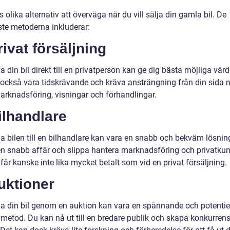
s olika alternativ att överväga när du vill sälja din gamla bil. De
ste metoderna inkluderar:
rivat försäljning
lja din bil direkt till en privatperson kan ge dig bästa möjliga vär
 också vara tidskrävande och kräva ansträngning från din sida n
marknadsföring, visningar och förhandlingar.
ilhandlare
lja bilen till en bilhandlare kan vara en snabb och bekväm lösnin
en snabb affär och slippa hantera marknadsföring och privatkun
år kanske inte lika mycket betalt som vid en privat försäljning.
uktioner
lja din bil genom en auktion kan vara en spännande och potentiel
metod. Du kan nå ut till en bredare publik och skapa konkurren