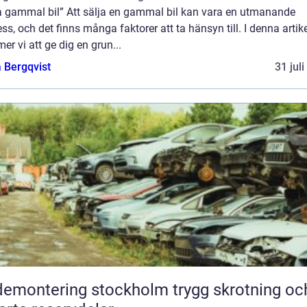
ja gammal bil” Att sälja en gammal bil kan vara en utmanande
ss, och det finns många faktorer att ta hänsyn till. I denna artik
r vi att ge dig en grun...
 Bergqvist
31 jul
montering stockholm trygg skrotning och