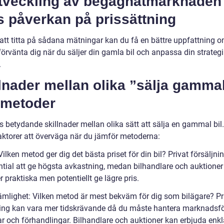
Utveckling av begagnatmarknaden
s påverkan på prissättning
tt titta på sådana mätningar kan du få en bättre uppfattning 
örvänta dig när du säljer din gamla bil och anpassa din strategi
.
lnader mellan olika ”sälja gamma
-metoder
s betydande skillnader mellan olika sätt att sälja en gammal bil.
aktorer att överväga när du jämför metoderna:
 Vilken metod ger dig det bästa priset för din bil? Privat försäljni
ntial att ge högsta avkastning, medan bilhandlare och auktioner
 praktiska men potentiellt ge lägre pris.
ämlighet: Vilken metod är mest bekväm för dig som bilägare? Pr
ning kan vara mer tidskrävande då du måste hantera marknadsfö
ar och förhandlingar. Bilhandlare och auktioner kan erbjuda enk