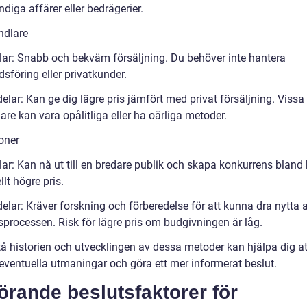
ndiga affärer eller bedrägerier.
ndlare
lar: Snabb och bekväm försäljning. Du behöver inte hantera
sföring eller privatkunder.
lar: Kan ge dig lägre pris jämfört med privat försäljning. Vissa
are kan vara opålitliga eller ha oärliga metoder.
oner
lar: Kan nå ut till en bredare publik och skapa konkurrens bland
llt högre pris.
elar: Kräver forskning och förberedelse för att kunna dra nytta 
sprocessen. Risk för lägre pris om budgivningen är låg.
tå historien och utvecklingen av dessa metoder kan hjälpa dig at
 eventuella utmaningar och göra ett mer informerat beslut.
rande beslutsfaktorer för