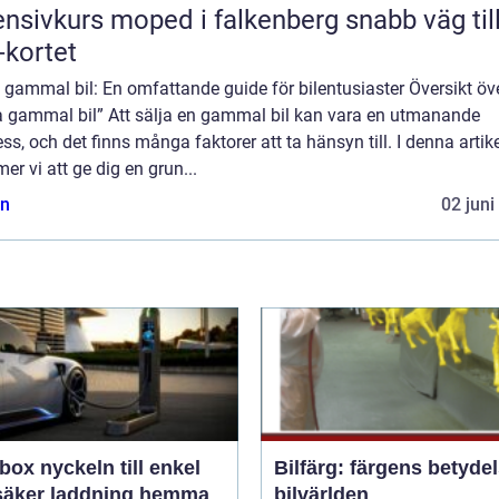
nsivkurs moped i falkenberg snabb väg till
kortet
 gammal bil: En omfattande guide för bilentusiaster Översikt öv
ja gammal bil” Att sälja en gammal bil kan vara en utmanande
ss, och det finns många faktorer att ta hänsyn till. I denna artik
r vi att ge dig en grun...
n
02 juni
n till enkel
Bilfärg: färgens betydel
säker laddning hemma
bilvärlden