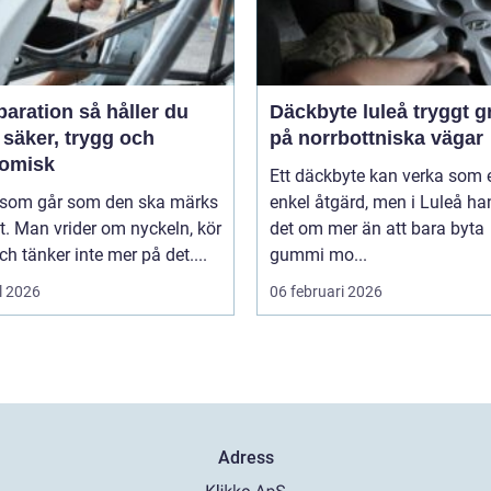
tion så håller du
Däckbyte luleå tryggt grepp
 säker, trygg och
på norrbottniska vägar
omisk
Ett däckbyte kan verka som 
l som går som den ska märks
enkel åtgärd, men i Luleå ha
. Man vrider om nyckeln, kör
det om mer än att bara byta
ch tänker inte mer på det....
gummi mo...
l 2026
06 februari 2026
Adress