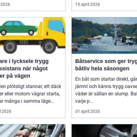
 2026
15 april 2026
e i lycksele trygg
Båtservice som ger try
ssistans när något
båtliv hela säsongen
er på vägen
En båt som startar direkt, gå
len plötsligt stannar, ett däck
jämnt och känns trygg oavse
er eller motorn vägrar starta,
väder är sällan en slump. B
r många i samma läge...
varje p...
l 2026
01 april 2026