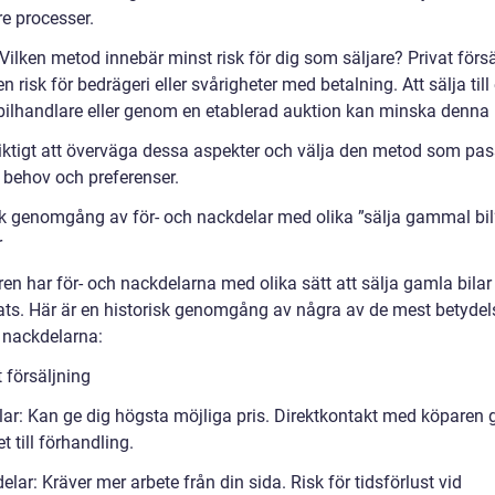
e processer.
 Vilken metod innebär minst risk för dig som säljare? Privat förs
n risk för bedrägeri eller svårigheter med betalning. Att sälja till
 bilhandlare eller genom en etablerad auktion kan minska denna r
viktigt att överväga dessa aspekter och välja den metod som pas
a behov och preferenser.
sk genomgång av för- och nackdelar med olika ”sälja gammal bil
r
en har för- och nackdelarna med olika sätt att sälja gamla bilar
ats. Här är en historisk genomgång av några av de mest betydel
h nackdelarna:
t försäljning
lar: Kan ge dig högsta möjliga pris. Direktkontakt med köparen 
t till förhandling.
lar: Kräver mer arbete från din sida. Risk för tidsförlust vid