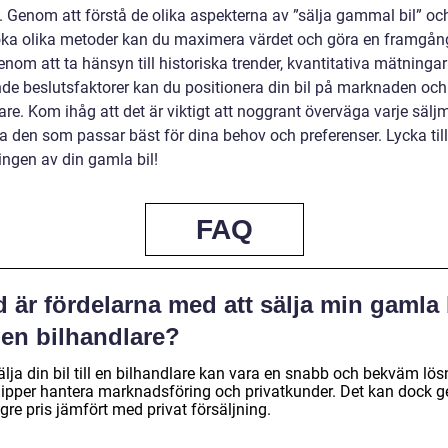
. Genom att förstå de olika aspekterna av ”sälja gammal bil” oc
ka olika metoder kan du maximera värdet och göra en framgån
enom att ta hänsyn till historiska trender, kvantitativa mätninga
de beslutsfaktorer kan du positionera din bil på marknaden och
are. Kom ihåg att det är viktigt att noggrant överväga varje sälj
ja den som passar bäst för dina behov och preferenser. Lycka til
ingen av din gamla bil!
FAQ
 är fördelarna med att sälja min gamla 
l en bilhandlare?
älja din bil till en bilhandlare kan vara en snabb och bekväm lös
lipper hantera marknadsföring och privatkunder. Det kan dock g
ägre pris jämfört med privat försäljning.