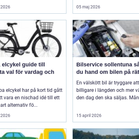
 2026
05 maj 2026
ykel guide till
Bilservice sollentuna så tar
a val för vardag och
du hand om bilen på rät
En välskött bil är tryggare att
pa elcykel har på kort tid gått
billigare i längden och mer v
tt vara en nischad idé till ett
den dag den ska säljas. Mån
art alternativ fö...
 2026
15 april 2026