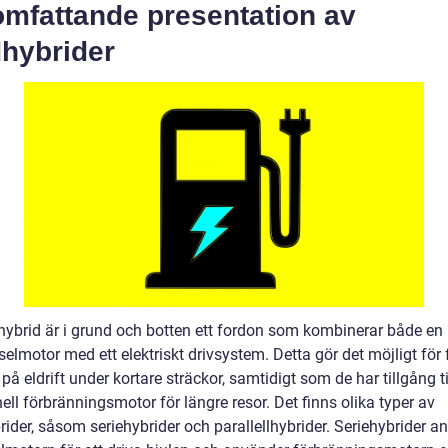
omfattande presentation av
dhybrider
hybrid är i grund och botten ett fordon som kombinerar både en 
eselmotor med ett elektriskt drivsystem. Detta gör det möjligt för
 på eldrift under kortare sträckor, samtidigt som de har tillgång ti
nell förbränningsmotor för längre resor. Det finns olika typer av
ider, såsom seriehybrider och parallellhybrider. Seriehybrider a