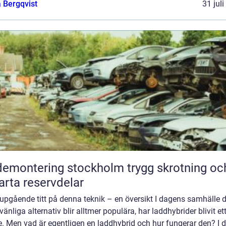
 Bergqvist
31 jul
montering stockholm trygg skrotning och
rta reservdelar
upgående titt på denna teknik – en översikt I dagens samhälle 
vänliga alternativ blir alltmer populära, har laddhybrider blivit ett
. Men vad är egentligen en laddhybrid och hur fungerar den? I 