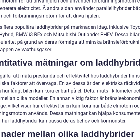
elmotorn för att driva hjulen och använder förbränningsmotorn 
generera elektricitet. Å andra sidan använder parallellhybrider bå
n och förbränningsmotorn för att driva hjulen.
ns flera populära laddhybrider på marknaden idag, inklusive Toyo
 Hybrid, BMW i3 REx och Mitsubishi Outlander PHEV. Dessa bilar 
pularitet på grund av deras förmåga att minska bränsleförbrukn
läppen av växthusgaser.
ntitativa mätningar om laddhybri
gäller att mäta prestanda och effektivitet hos laddhybrider finns
itiska faktorer att överväga. En av dessa är den elektriska räckvi
a hur långt bilen kan köra enbart på el. Detta mäts i kilometer oc
 mellan olika modeller. En annan viktig faktor är bränsleekonomi
ge, vilket visar hur effektivt bilen kan köra när både elmotorn o
ningsmotorn används. Dessa mätningar kan hjälpa konsumenter
hur laddhybrider kan passa deras behov och körmönster.
lnader mellan olika laddhybrider