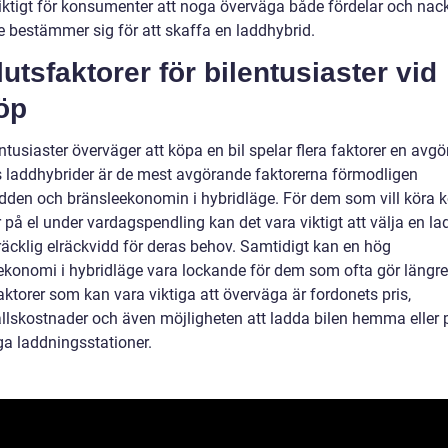
viktigt för konsumenter att noga överväga både fördelar och nac
e bestämmer sig för att skaffa en laddhybrid.
utsfaktorer för bilentusiaster vid
öp
ntusiaster överväger att köpa en bil spelar flera faktorer en avg
os laddhybrider är de mest avgörande faktorerna förmodligen
idden och bränsleekonomin i hybridläge. För dem som vill köra k
 på el under vardagspendling kan det vara viktigt att välja en l
räcklig elräckvidd för deras behov. Samtidigt kan en hög
ekonomi i hybridläge vara lockande för dem som ofta gör längre 
ktorer som kan vara viktiga att överväga är fordonets pris,
llskostnader och även möjligheten att ladda bilen hemma eller 
ga laddningsstationer.