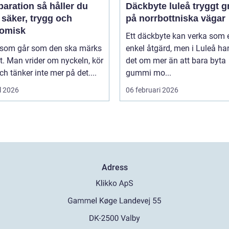
tion så håller du
Däckbyte luleå tryggt grepp
 säker, trygg och
på norrbottniska vägar
omisk
Ett däckbyte kan verka som 
l som går som den ska märks
enkel åtgärd, men i Luleå ha
. Man vrider om nyckeln, kör
det om mer än att bara byta
ch tänker inte mer på det....
gummi mo...
l 2026
06 februari 2026
Adress