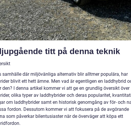
jupgående titt på denna teknik
rsikt
 samhälle där miljövänliga alternativ blir alltmer populära, har
ider blivit ett hett ämne. Men vad är egentligen en laddhybrid o
 den? I denna artikel kommer vi att ge en grundlig översikt över
ider, olika typer av laddhybrider och deras popularitet, kvantitat
ar om laddhybrider samt en historisk genomgång av för- och n
sa fordon. Dessutom kommer vi att fokusera på de avgörande
rna som påverkar bilentusiaster när de överväger att köpa ett
ridfordon.