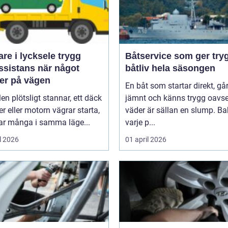
e i lycksele trygg
Båtservice som ger try
ssistans när något
båtliv hela säsongen
er på vägen
En båt som startar direkt, gå
len plötsligt stannar, ett däck
jämnt och känns trygg oavse
er eller motorn vägrar starta,
väder är sällan en slump. B
r många i samma läge...
varje p...
l 2026
01 april 2026