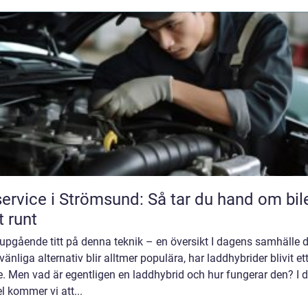
service i Strömsund: Så tar du hand om bil
t runt
upgående titt på denna teknik – en översikt I dagens samhälle 
vänliga alternativ blir alltmer populära, har laddhybrider blivit ett
. Men vad är egentligen en laddhybrid och hur fungerar den? I 
el kommer vi att...