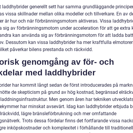
tt laddhybrider generellt sett har samma grundläggande principer
as vissa skillnader mellan olika modeller och tillverkare. En av 
der är hur och när förbränningsmotorn aktiveras. Vissa laddhybri
 sig av förbränningsmotorn under acceleration för att ge extra k
ndra kan använda sig av förbränningsmotorn för att ladda batt
ov. Dessutom kan vissa laddhybrider ha mer kraftfulla elmotorer
ilket påverkar bilens prestanda och räckvidd.
torisk genomgång av för- och
kdelar med laddhybrider
rider har kommit långt sedan de först introducerades på markn
mötte de skepticism på grund av hög kostnad, begränsad elräck
å laddningsinfrastruktur. Men genom åren har tekniken utvecklat
ekymmer har minskat avsevärt. Idag kan laddhybrider erbjuda be
elräckvidd, lägre bränsleförbrukning och mer omfattande
snätverk. Trots dessa fördelar finns det fortfarande vissa nackd
e inköpskostnader och komplexitet i förhållande till traditionell