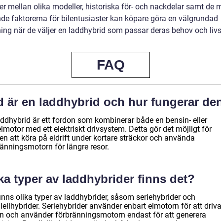
er mellan olika modeller, historiska för- och nackdelar samt de 
de faktorerna för bilentusiaster kan köpare göra en välgrundad
ng när de väljer en laddhybrid som passar deras behov och livss
FAQ
d är en laddhybrid och hur fungerar de
addhybrid är ett fordon som kombinerar både en bensin- eller
lmotor med ett elektriskt drivsystem. Detta gör det möjligt för
en att köra på eldrift under kortare sträckor och använda
ränningsmotorn för längre resor.
ka typer av laddhybrider finns det?
inns olika typer av laddhybrider, såsom seriehybrider och
lellhybrider. Seriehybrider använder enbart elmotorn för att driv
en och använder förbränningsmotorn endast för att generera