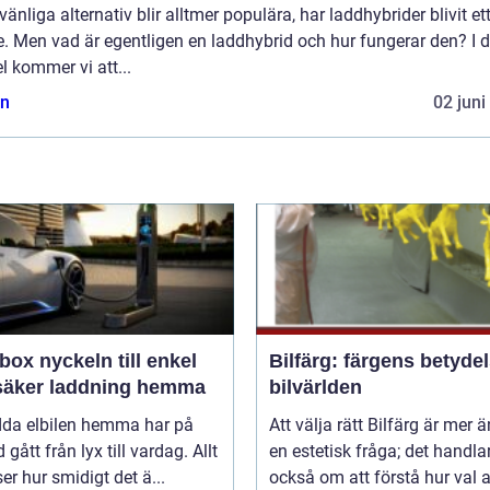
vänliga alternativ blir alltmer populära, har laddhybrider blivit ett
. Men vad är egentligen en laddhybrid och hur fungerar den? I 
el kommer vi att...
n
02 juni
n till enkel
Bilfärg: färgens betydel
säker laddning hemma
bilvärlden
adda elbilen hemma har på
Att välja rätt Bilfärg är mer 
d gått från lyx till vardag. Allt
en estetisk fråga; det handla
nser hur smidigt det ä...
också om att förstå hur val av