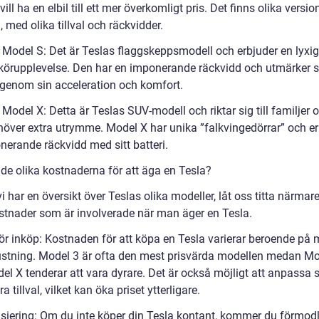
ill ha en elbil till ett mer överkomligt pris. Det finns olika versio
 med olika tillval och räckvidder.
a Model S: Det är Teslas flaggskeppsmodell och erbjuder en lyxi
 körupplevelse. Den har en imponerande räckvidd och utmärker s
t genom sin acceleration och komfort.
 Model X: Detta är Teslas SUV-modell och riktar sig till familjer 
över extra utrymme. Model X har unika ”falkvingedörrar” och er
nerande räckvidd med sitt batteri.
 de olika kostnaderna för att äga en Tesla?
i har en översikt över Teslas olika modeller, låt oss titta närmar
ostnader som är involverade när man äger en Tesla.
för inköp: Kostnaden för att köpa en Tesla varierar beroende på 
ustning. Model 3 är ofta den mest prisvärda modellen medan Mo
l X tenderar att vara dyrare. Det är också möjligt att anpassa s
a tillval, vilket kan öka priset ytterligare.
nsiering: Om du inte köper din Tesla kontant, kommer du förmodl