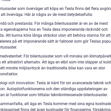
entusiaster som överväger att köpa en Tesla finns det flera avgö
 att överväga. Här är några av de mest betydelsefulla:
vidd och prestanda: För många bilentusiaster är en av de mest
iva egenskaperna hos en Tesla dess imponerande räckvidd och
da. Att kunna köra långa sträckor utan att behöva stanna för att
elerera på ett imponerande sätt är faktorer som gör Teslas popu
tusiaster.
ömedvetenhet: För bilentusiaster som vill minska sin klimatpåver
 ett attraktivt alternativ. Att äga en elbil som inte släpper ut kol
ett mindre miljöavtryck än traditionella bilar kan vara en stor
ionsfaktor.
ologi och innovation: Tesla är känt för sin avancerade teknik oc
ion. Autopilotfunktionerna och den ständiga uppdateringen av
n är funktioner som tilltalar teknikintresserade bilentusiaster.
 sammanfatta, att äga en Tesla kommer med sina egna kostnade
nköpspriset finns det även kostnader för finansiering, försäkring