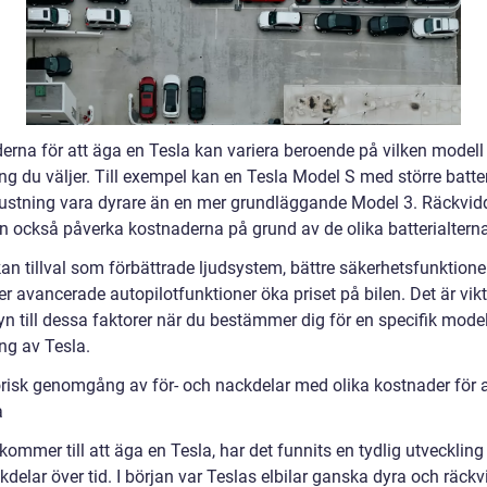
erna för att äga en Tesla kan variera beroende på vilken modell
ng du väljer. Till exempel kan en Tesla Model S med större batte
rustning vara dyrare än en mer grundläggande Model 3. Räckvid
an också påverka kostnaderna på grund av de olika batterialterna
an tillval som förbättrade ljudsystem, bättre säkerhetsfunktioner
 avancerade autopilotfunktioner öka priset på bilen. Det är vikti
yn till dessa faktorer när du bestämmer dig för en specifik mode
ng av Tesla.
orisk genomgång av för- och nackdelar med olika kostnader för 
a
kommer till att äga en Tesla, har det funnits en tydlig utveckling 
delar över tid. I början var Teslas elbilar ganska dyra och räck