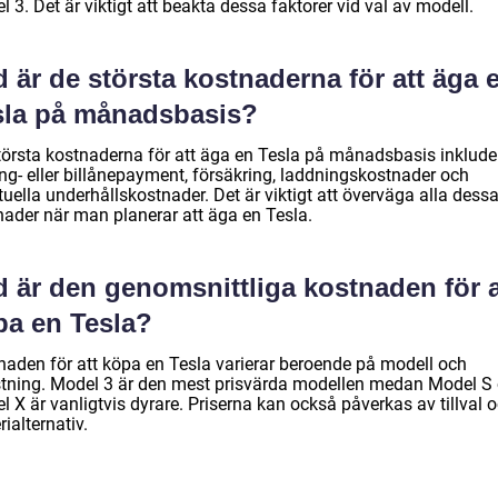
 3. Det är viktigt att beakta dessa faktorer vid val av modell.
 är de största kostnaderna för att äga 
sla på månadsbasis?
törsta kostnaderna för att äga en Tesla på månadsbasis inklude
ing- eller billånepayment, försäkring, laddningskostnader och
uella underhållskostnader. Det är viktigt att överväga alla dess
nader när man planerar att äga en Tesla.
d är den genomsnittliga kostnaden för a
pa en Tesla?
naden för att köpa en Tesla varierar beroende på modell och
stning. Model 3 är den mest prisvärda modellen medan Model S
 X är vanligtvis dyrare. Priserna kan också påverkas av tillval 
rialternativ.