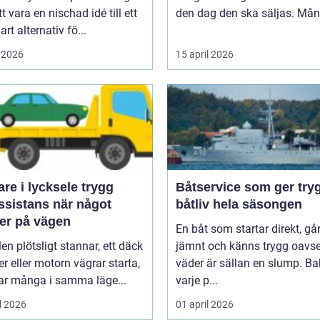
tt vara en nischad idé till ett
den dag den ska säljas. Mån
art alternativ fö...
 2026
15 april 2026
e i lycksele trygg
Båtservice som ger try
ssistans när något
båtliv hela säsongen
er på vägen
En båt som startar direkt, gå
len plötsligt stannar, ett däck
jämnt och känns trygg oavse
er eller motorn vägrar starta,
väder är sällan en slump. B
r många i samma läge...
varje p...
l 2026
01 april 2026