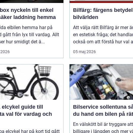
n till enkel
Bilfärg: färgens betydel
säker laddning hemma
bilvärlden
adda elbilen hemma har på
Att välja rätt Bilfärg är mer 
d gått från lyx till vardag. Allt
en estetisk fråga; det handla
nser hur smidigt det ä...
också om att förstå hur val av
 2026
05 maj 2026
ykel guide till
Bilservice sollentuna så tar
a val för vardag och
du hand om bilen på rät
En välskött bil är tryggare att
pa elcykel har på kort tid gått
billigare i längden och mer v