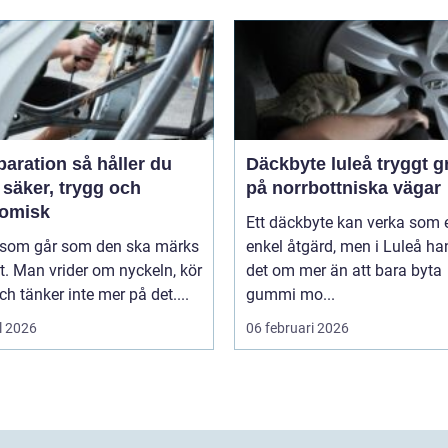
tion så håller du
Däckbyte luleå tryggt grepp
 säker, trygg och
på norrbottniska vägar
omisk
Ett däckbyte kan verka som 
l som går som den ska märks
enkel åtgärd, men i Luleå ha
. Man vrider om nyckeln, kör
det om mer än att bara byta
ch tänker inte mer på det....
gummi mo...
l 2026
06 februari 2026