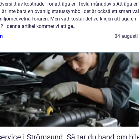
översikt av kostnader för att äga en Tesla månadsvis Att äga en
 är inte bara en ovanlig statussymbol, det är också ett smart val
iljömedvetna föraren. Men vad kostar det verkligen att äga en
? I denna artikel kommer vi att ge...
n
04 augusti
service i Strömsund: Så tar du hand om bil