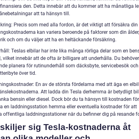
finansiera den. Detta innebär att du kommer att ha månatliga le
llånebetalningar att ta hänsyn till.
kring: Precis som med alla fordon, är det viktigt att försäkra din
ingskostnaderna kan variera beroende på faktorer som din ålder
rik och om du väljer att ha en heltäckande försäkring.
håll: Teslas elbilar har inte lika många rörliga delar som en bensi
l, vilket innebär att de ofta är billigare att underhålla. Du behöve
ande planera för rutinunderhåll som däcksbyte, servicebesök oc
teribyte över tid.
ningskostnader: En av de största fördelarna med att äga en elbil
ränslekostnaderna. Att ladda din Tesla derhemma är betydligt bil
anka bensin eller diesel. Dock bör du ta hänsyn till kostnaden för
ra en laddningsstation hemma eller eventuella kostnader för att
 offentliga laddningsstationer när du befinner dig på resande fo
skiljer sig Tesla-kostnaderna åt
an olika modeller och