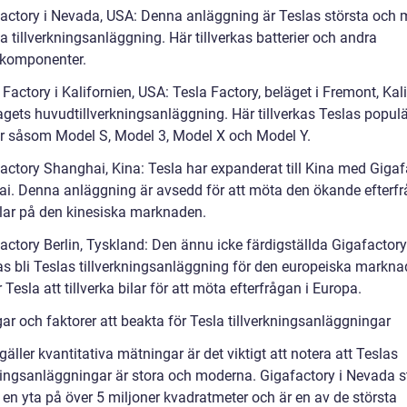
factory i Nevada, USA: Denna anläggning är Teslas största och 
 tillverkningsanläggning. Här tillverkas batterier och andra
komponenter.
 Factory i Kalifornien, USA: Tesla Factory, beläget i Fremont, Kali
tagets huvudtillverkningsanläggning. Här tillverkas Teslas popul
r såsom Model S, Model 3, Model X och Model Y.
factory Shanghai, Kina: Tesla har expanderat till Kina med Gigaf
i. Denna anläggning är avsedd för att möta den ökande efterf
ilar på den kinesiska marknaden.
actory Berlin, Tyskland: Den ännu icke färdigställda Gigafactory
as bli Teslas tillverkningsanläggning för den europeiska markna
esla att tillverka bilar för att möta efterfrågan i Europa.
ar och faktorer att beakta för Tesla tillverkningsanläggningar
gäller kvantitativa mätningar är det viktigt att notera att Teslas
kningsanläggningar är stora och moderna. Gigafactory i Nevada s
 en yta på över 5 miljoner kvadratmeter och är en av de största