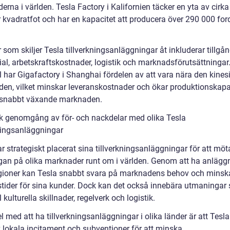
rna i världen. Tesla Factory i Kalifornien täcker en yta av cirka
r kvadratfot och har en kapacitet att producera över 290 000 for
 som skiljer Tesla tillverkningsanläggningar åt inkluderar tillgång
al, arbetskraftskostnader, logistik och marknadsförutsättningar. 
 har Gigafactory i Shanghai fördelen av att vara nära den kines
en, vilket minskar leveranskostnader och ökar produktionskapa
 snabbt växande marknaden.
sk genomgång av för- och nackdelar med olika Tesla
kningsanläggningar
r strategiskt placerat sina tillverkningsanläggningar för att möt
ågan på olika marknader runt om i världen. Genom att ha anläggn
egioner kan Tesla snabbt svara på marknadens behov och minsk
stider för sina kunder. Dock kan det också innebära utmaningar s
kulturella skillnader, regelverk och logistik.
l med att ha tillverkningsanläggningar i olika länder är att Tesl
v lokala incitament och subventioner för att minska