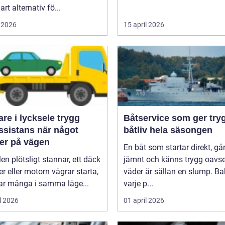
art alternativ fö...
 2026
15 april 2026
e i lycksele trygg
Båtservice som ger try
ssistans när något
båtliv hela säsongen
er på vägen
En båt som startar direkt, gå
len plötsligt stannar, ett däck
jämnt och känns trygg oavse
er eller motorn vägrar starta,
väder är sällan en slump. B
r många i samma läge...
varje p...
l 2026
01 april 2026