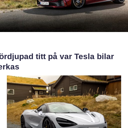
ördjupad titt på var Tesla bilar
verkas