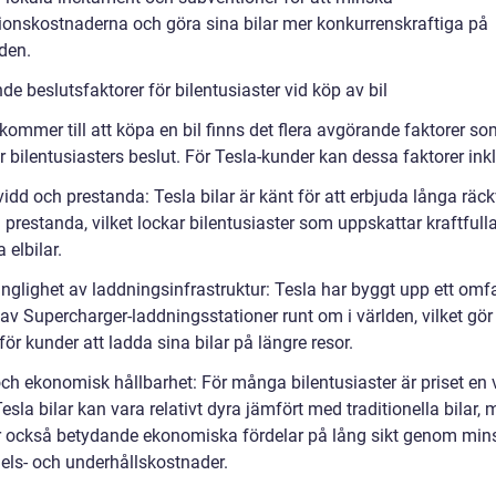
ionskostnaderna och göra sina bilar mer konkurrenskraftiga på
den.
e beslutsfaktorer för bilentusiaster vid köp av bil
kommer till att köpa en bil finns det flera avgörande faktorer s
 bilentusiasters beslut. För Tesla-kunder kan dessa faktorer ink
idd och prestanda: Tesla bilar är känt för att erbjuda långa räc
prestanda, vilket lockar bilentusiaster som uppskattar kraftfull
 elbilar.
änglighet av laddningsinfrastruktur: Tesla har byggt upp ett omf
av Supercharger-laddningsstationer runt om i världen, vilket gör
för kunder att ladda sina bilar på längre resor.
och ekonomisk hållbarhet: För många bilentusiaster är priset en v
Tesla bilar kan vara relativt dyra jämfört med traditionella bilar,
r också betydande ekonomiska fördelar på lång sikt genom mi
els- och underhållskostnader.