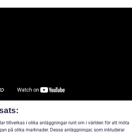
sats:
lar tillverkas i olika anläggningar runt om i världen för att möta
ågan på olika marknader. Dessa anläggningar, som inkluderar