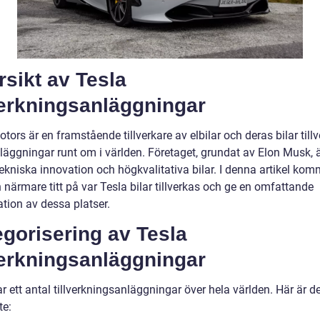
sikt av Tesla
verkningsanläggningar
tors är en framstående tillverkare av elbilar och deras bilar tillv
nläggningar runt om i världen. Företaget, grundat av Elon Musk, 
tekniska innovation och högkvalitativa bilar. I denna artikel kom
n närmare titt på var Tesla bilar tillverkas och ge en omfattande
tion av dessa platser.
gorisering av Tesla
verkningsanläggningar
r ett antal tillverkningsanläggningar över hela världen. Här är d
te: