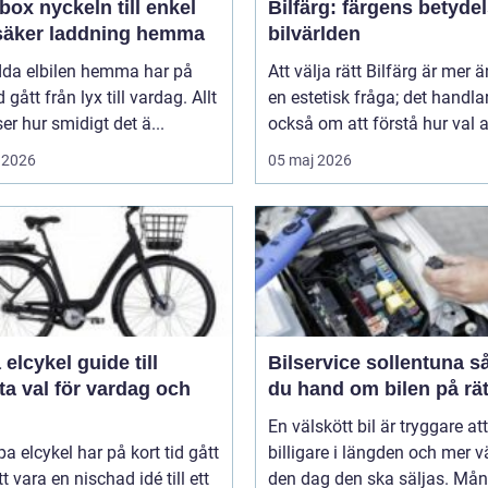
n till enkel
Bilfärg: färgens betydel
säker laddning hemma
bilvärlden
adda elbilen hemma har på
Att välja rätt Bilfärg är mer 
d gått från lyx till vardag. Allt
en estetisk fråga; det handla
nser hur smidigt det ä...
också om att förstå hur val av
 2026
05 maj 2026
ykel guide till
Bilservice sollentuna så tar
a val för vardag och
du hand om bilen på rät
En välskött bil är tryggare att
pa elcykel har på kort tid gått
billigare i längden och mer v
tt vara en nischad idé till ett
den dag den ska säljas. Mån