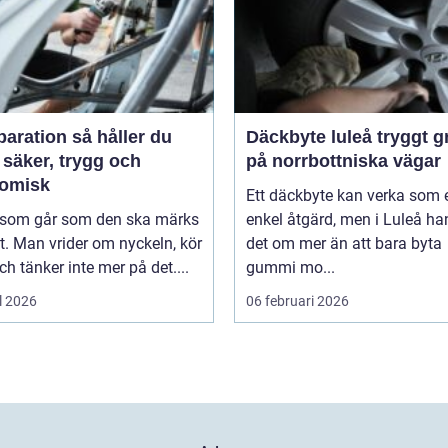
tion så håller du
Däckbyte luleå tryggt grepp
 säker, trygg och
på norrbottniska vägar
omisk
Ett däckbyte kan verka som 
l som går som den ska märks
enkel åtgärd, men i Luleå ha
. Man vrider om nyckeln, kör
det om mer än att bara byta
ch tänker inte mer på det....
gummi mo...
l 2026
06 februari 2026