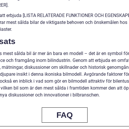
ER].
att erbjuda [LISTA RELATERADE FUNKTIONER OCH EGENSKAPE
rar mest sålda bilar de viktigaste behoven och önskemålen hos
iaster.
sats
s mest sålda bil är mer än bara en modell – det är en symbol fö
nce och framgång inom bilindustrin. Genom att erbjuda en omfa
t, mätningar, diskussioner om skillnader och historisk genomgån
 djupare insikt i denna ikoniska bilmodell. Avgörande faktorer fö
också en inblick i vad som gör en bilmodell attraktiv för bilentus
 vilken bil som är den mest sålda i framtiden kommer den att ö
 nya diskussioner och innovationer i bilbranschen.
FAQ