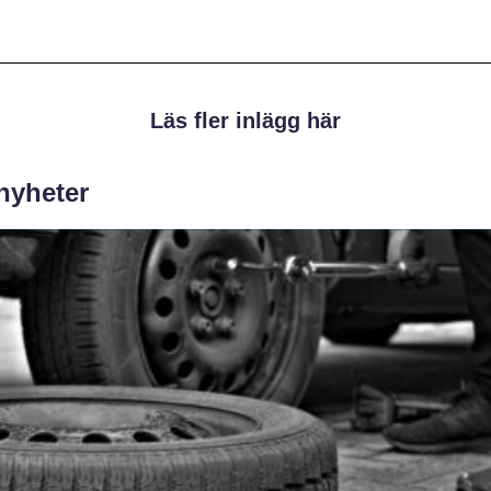
Läs fler inlägg här
 nyheter