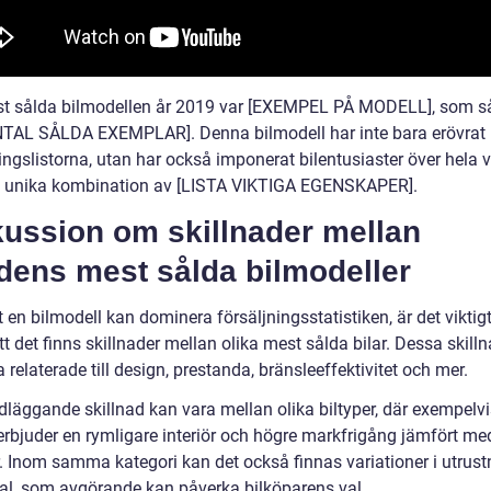
t sålda bilmodellen år 2019 var [EXEMPEL PÅ MODELL], som s
NTAL SÅLDA EXEMPLAR]. Denna bilmodell har inte bara erövrat
ingslistorna, utan har också imponerat bilentusiaster över hela 
 unika kombination av [LISTA VIKTIGA EGENSKAPER].
kussion om skillnader mellan
dens mest sålda bilmodeller
t en bilmodell kan dominera försäljningsstatistiken, är det viktigt
tt det finns skillnader mellan olika mest sålda bilar. Dessa skill
 relaterade till design, prestanda, bränsleeffektivitet och mer.
dläggande skillnad kan vara mellan olika biltyper, där exempelvi
erbjuder en rymligare interiör och högre markfrigång jämfört me
. Inom samma kategori kan det också finnas variationer i utrust
lval, som avgörande kan påverka bilköparens val.