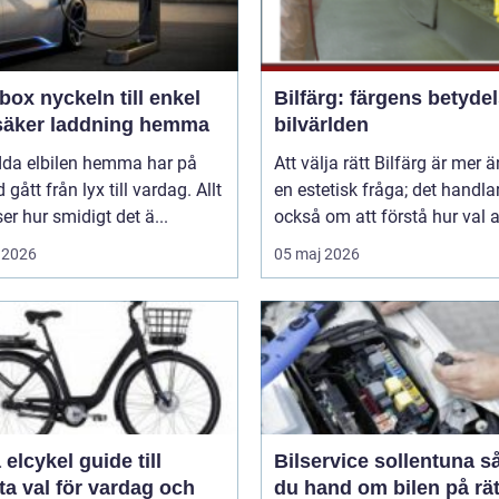
n till enkel
Bilfärg: färgens betydel
säker laddning hemma
bilvärlden
adda elbilen hemma har på
Att välja rätt Bilfärg är mer 
d gått från lyx till vardag. Allt
en estetisk fråga; det handla
nser hur smidigt det ä...
också om att förstå hur val av
 2026
05 maj 2026
ykel guide till
Bilservice sollentuna så tar
a val för vardag och
du hand om bilen på rät