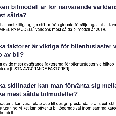
ken bilmodell är för närvarande världen
st sålda?
t senaste tillgängliga siffror från globala försäljningsstatistik va
MPEL PÅ MODELL] världens mest sålda bilmodell år 2019.
ka faktorer är viktiga för bilentusiaster 
 av bil?
a av de mest avgörande faktorerna för bilentusiaster vid bilköp
uderar [LISTA AVGÖRANDE FAKTORER].
ka skillnader kan man förvänta sig mell
ka mest sålda bilmodeller?
naderna kan vara relaterade till design, prestanda, bränsleeffekti
utrustning, vilket kan påverka bilköparnas val inom samma kate
lmodell.