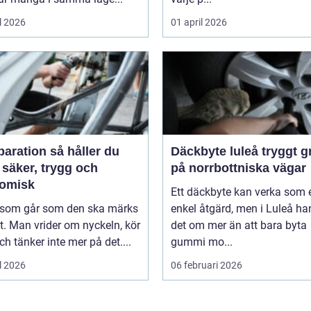
l 2026
01 april 2026
tion så håller du
Däckbyte luleå tryggt grepp
 säker, trygg och
på norrbottniska vägar
omisk
Ett däckbyte kan verka som 
l som går som den ska märks
enkel åtgärd, men i Luleå ha
. Man vrider om nyckeln, kör
det om mer än att bara byta
ch tänker inte mer på det....
gummi mo...
l 2026
06 februari 2026