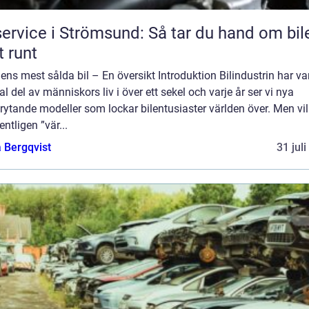
service i Strömsund: Så tar du hand om bil
t runt
ens mest sålda bil – En översikt Introduktion Bilindustrin har var
al del av människors liv i över ett sekel och varje år ser vi nya
ytande modeller som lockar bilentusiaster världen över. Men vi
entligen ”vär...
 Bergqvist
31 jul