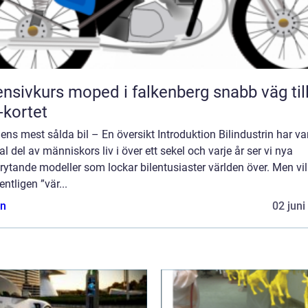
nsivkurs moped i falkenberg snabb väg till
kortet
ens mest sålda bil – En översikt Introduktion Bilindustrin har var
al del av människors liv i över ett sekel och varje år ser vi nya
ytande modeller som lockar bilentusiaster världen över. Men vi
entligen ”vär...
n
02 juni