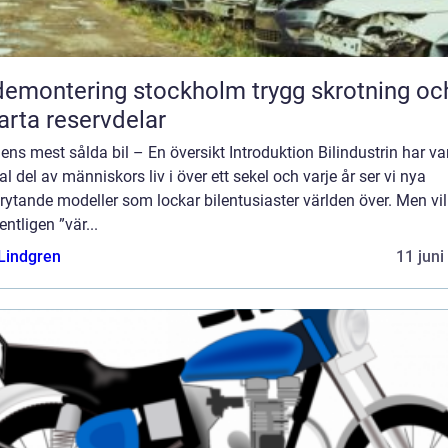
montering stockholm trygg skrotning och
rta reservdelar
ens mest sålda bil – En översikt Introduktion Bilindustrin har var
al del av människors liv i över ett sekel och varje år ser vi nya
ytande modeller som lockar bilentusiaster världen över. Men vi
entligen ”vär...
 Lindgren
11 juni