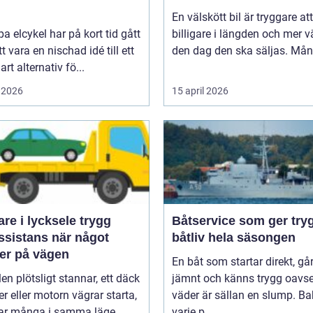
En välskött bil är tryggare att
pa elcykel har på kort tid gått
billigare i längden och mer v
tt vara en nischad idé till ett
den dag den ska säljas. Mån
art alternativ fö...
 2026
15 april 2026
e i lycksele trygg
Båtservice som ger try
ssistans när något
båtliv hela säsongen
er på vägen
En båt som startar direkt, gå
len plötsligt stannar, ett däck
jämnt och känns trygg oavse
er eller motorn vägrar starta,
väder är sällan en slump. B
r många i samma läge...
varje p...