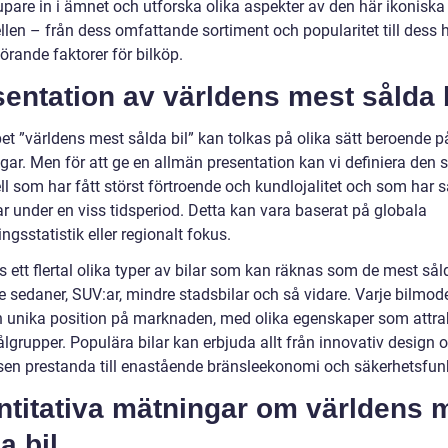
upare in i ämnet och utforska olika aspekter av den här ikoniska
len – från dess omfattande sortiment och popularitet till dess h
örande faktorer för bilköp.
entation av världens mest sålda 
et ”världens mest sålda bil” kan tolkas på olika sätt beroende 
gar. Men för att ge en allmän presentation kan vi definiera den
l som har fått störst förtroende och kundlojalitet och som har så
r under en viss tidsperiod. Detta kan vara baserat på globala
ingsstatistik eller regionalt fokus.
s ett flertal olika typer av bilar som kan räknas som de mest sål
e sedaner, SUV:ar, mindre stadsbilar och så vidare. Varje bilmode
n unika position på marknaden, med olika egenskaper som attra
lgrupper. Populära bilar kan erbjuda allt från innovativ design 
sen prestanda till enastående bränsleekonomi och säkerhetsfunk
ntitativa mätningar om världens 
a bil