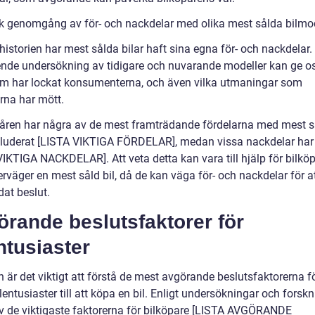
sk genomgång av för- och nackdelar med olika mest sålda bilmod
istorien har mest sålda bilar haft sina egna för- och nackdelar.
nde undersökning av tidigare och nuvarande modeller kan ge os
om har lockat konsumenterna, och även vilka utmaningar som
rna har mött.
ren har några av de mest framträdande fördelarna med mest s
nkluderat [LISTA VIKTIGA FÖRDELAR], medan vissa nackdelar har 
VIKTIGA NACKDELAR]. Att veta detta kan vara till hjälp för bilkö
väger en mest såld bil, då de kan väga för- och nackdelar för att
dat beslut.
rande beslutsfaktorer för
ntusiaster
n är det viktigt att förstå de mest avgörande beslutsfaktorerna fö
lentusiaster till att köpa en bil. Enligt undersökningar och forskn
v de viktigaste faktorerna för bilköpare [LISTA AVGÖRANDE