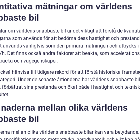
ntitativa mätningar om världens
baste bil
alar om världens snabbaste bil är det viktigt att förstå de kvantit
arna som används för att bedöma dess hastighet och prestand
t används vanligtvis som den primära mätningen och uttrycks 
/h. Det finns också andra faktorer att beakta, som accelerationst
räcka och vägegenskaper.
ckså hänvisa till tidigare rekord för att förstå historiska framst
ategori. Under de senaste årtiondena har världens snabbaste bil
 förbättrat sina prestanda och ökat både i hastighet och teknisk
itet.
lnaderna mellan olika världens
baste bil
derna mellan olika världens snabbaste bilar kan vara betydande.
a specifikationer som motorstyrka, aerodynamik och vikt kan p