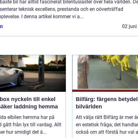
aste bil har alltid fascinerat bilentusiaster över hela världen. D
senterar teknisk excellens, prestanda och en oöverträffad
plevelse. I denna artikel kommer vi a...
n
02 juni
n till enkel
Bilfärg: färgens betydel
säker laddning hemma
bilvärlden
adda elbilen hemma har på
Att välja rätt Bilfärg är mer 
d gått från lyx till vardag. Allt
en estetisk fråga; det handla
nser hur smidigt det ä...
också om att förstå hur val av