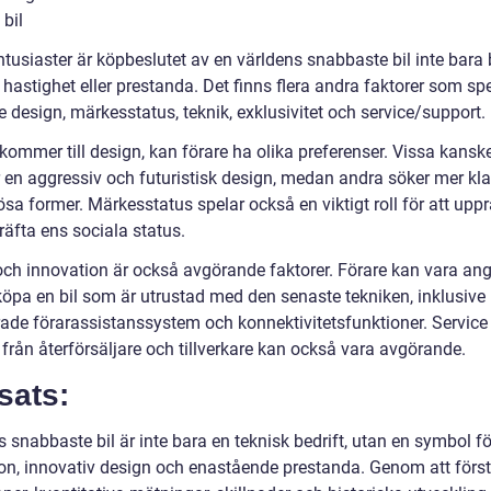
bil
ntusiaster är köpbeslutet av en världens snabbaste bil inte bara
hastighet eller prestanda. Det finns flera andra faktorer som spe
e design, märkesstatus, teknik, exklusivitet och service/support.
kommer till design, kan förare ha olika preferenser. Vissa kansk
r en aggressiv och futuristisk design, medan andra söker mer kl
ösa former. Märkesstatus spelar också en viktigt roll för att uppr
räfta ens sociala status.
och innovation är också avgörande faktorer. Förare kan vara an
köpa en bil som är utrustad med den senaste tekniken, inklusive
ade förarassistanssystem och konnektivitetsfunktioner. Service
från återförsäljare och tillverkare kan också vara avgörande.
sats:
 snabbaste bil är inte bara en teknisk bedrift, utan en symbol fö
ion, innovativ design och enastående prestanda. Genom att förs