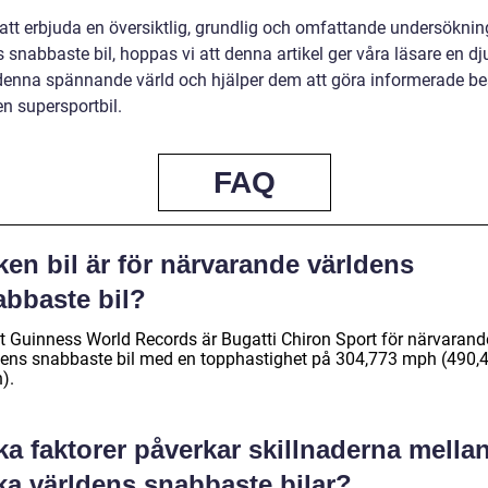
tt erbjuda en översiktlig, grundlig och omfattande undersöknin
 snabbaste bil, hoppas vi att denna artikel ger våra läsare en d
i denna spännande värld och hjälper dem att göra informerade be
n supersportbil.
FAQ
ken bil är för närvarande världens
abbaste bil?
gt Guinness World Records är Bugatti Chiron Sport för närvarand
dens snabbaste bil med en topphastighet på 304,773 mph (490,
).
ka faktorer påverkar skillnaderna mella
ka världens snabbaste bilar?