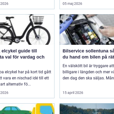
 2026
05 maj 2026
ykel guide till
Bilservice sollentuna så tar
a val för vardag och
du hand om bilen på rät
En välskött bil är tryggare att
pa elcykel har på kort tid gått
billigare i längden och mer v
tt vara en nischad idé till ett
den dag den ska säljas. Mån
art alternativ fö...
 2026
15 april 2026