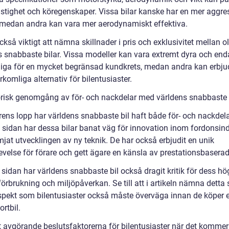
stighet och köregenskaper. Vissa bilar kanske har en mer aggre
 medan andra kan vara mer aerodynamiskt effektiva.
ckså viktigt att nämna skillnader i pris och exklusivitet mellan o
s snabbaste bilar. Vissa modeller kan vara extremt dyra och end
gliga för en mycket begränsad kundkrets, medan andra kan erbjud
komliga alternativ för bilentusiaster.
orisk genomgång av för- och nackdelar med världens snabbaste 
rens lopp har världens snabbaste bil haft både för- och nackdela
a sidan har dessa bilar banat väg för innovation inom fordonsind
jat utvecklingen av ny teknik. De har också erbjudit en unik
evelse för förare och gett ägare en känsla av prestationsbaserad
sidan har världens snabbaste bil också dragit kritik för dess hö
örbrukning och miljöpåverkan. Se till att i artikeln nämna detta
aspekt som bilentusiaster också måste överväga innan de köper 
rtbil.
 avgörande beslutsfaktorerna för bilentusiaster när det kommer t