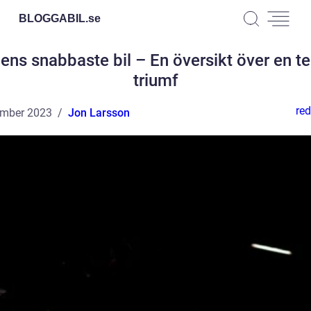
BLOGGABIL.
se
ens snabbaste bil – En översikt över en t
triumf
red
ember 2023
Jon Larsson