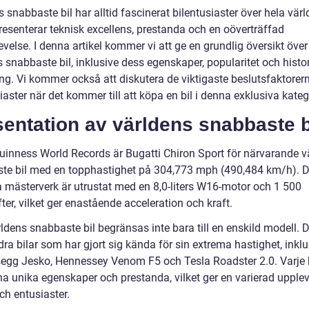
 snabbaste bil har alltid fascinerat bilentusiaster över hela värl
resenterar teknisk excellens, prestanda och en oöverträffad
velse. I denna artikel kommer vi att ge en grundlig översikt över
 snabbaste bil, inklusive dess egenskaper, popularitet och histo
ng. Vi kommer också att diskutera de viktigaste beslutsfaktorern
iaster när det kommer till att köpa en bil i denna exklusiva kateg
entation av världens snabbaste b
Guinness World Records är Bugatti Chiron Sport för närvarande v
te bil med en topphastighet på 304,773 mph (490,484 km/h). D
a mästerverk är utrustat med en 8,0-liters W16-motor och 1 500
ter, vilket ger enastående acceleration och kraft.
dens snabbaste bil begränsas inte bara till en enskild modell. D
dra bilar som har gjort sig kända för sin extrema hastighet, inklu
egg Jesko, Hennessey Venom F5 och Tesla Roadster 2.0. Varje b
na unika egenskaper och prestanda, vilket ger en varierad upplev
ch entusiaster.