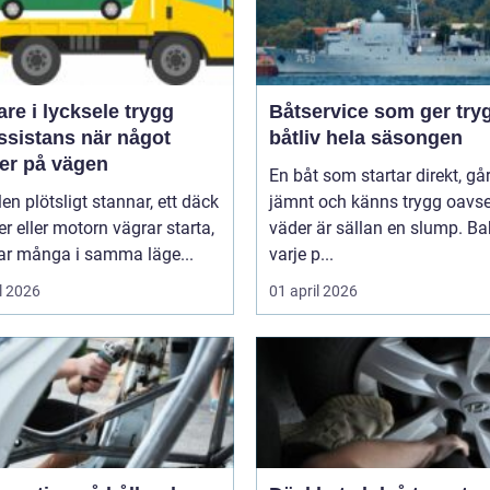
e i lycksele trygg
Båtservice som ger try
ssistans när något
båtliv hela säsongen
er på vägen
En båt som startar direkt, gå
len plötsligt stannar, ett däck
jämnt och känns trygg oavse
er eller motorn vägrar starta,
väder är sällan en slump. B
r många i samma läge...
varje p...
l 2026
01 april 2026