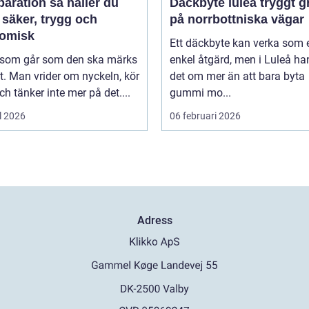
tion så håller du
Däckbyte luleå tryggt grepp
 säker, trygg och
på norrbottniska vägar
omisk
Ett däckbyte kan verka som 
l som går som den ska märks
enkel åtgärd, men i Luleå ha
. Man vrider om nyckeln, kör
det om mer än att bara byta
ch tänker inte mer på det....
gummi mo...
l 2026
06 februari 2026
Adress