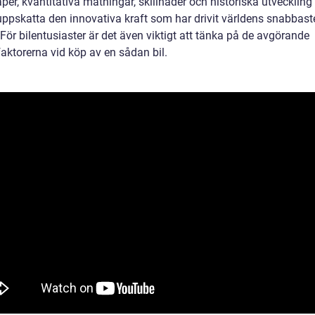
er, kvantitativa mätningar, skillnader och historiska utveckling
 uppskatta den innovativa kraft som har drivit världens snabbaste
För bilentusiaster är det även viktigt att tänka på de avgörande
aktorerna vid köp av en sådan bil.