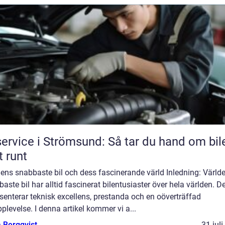
service i Strömsund: Så tar du hand om bil
t runt
ens snabbaste bil och dess fascinerande värld Inledning: Värld
aste bil har alltid fascinerat bilentusiaster över hela världen. D
senterar teknisk excellens, prestanda och en oöverträffad
plevelse. I denna artikel kommer vi a...
 Bergqvist
31 jul