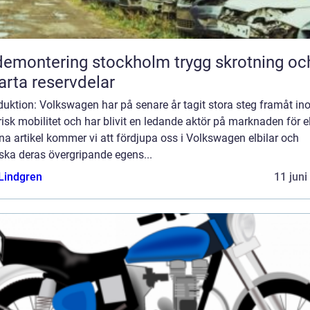
montering stockholm trygg skrotning och
rta reservdelar
duktion: Volkswagen har på senare år tagit stora steg framåt i
risk mobilitet och har blivit en ledande aktör på marknaden för el
na artikel kommer vi att fördjupa oss i Volkswagen elbilar och
ska deras övergripande egens...
 Lindgren
11 juni