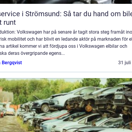
service i Strömsund: Så tar du hand om bil
t runt
duktion: Volkswagen har på senare år tagit stora steg framåt i
risk mobilitet och har blivit en ledande aktör på marknaden för el
na artikel kommer vi att fördjupa oss i Volkswagen elbilar och
ska deras övergripande egens...
 Bergqvist
31 jul