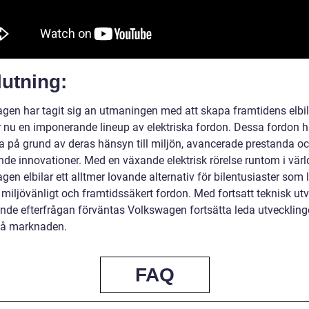
utning:
gen har tagit sig an utmaningen med att skapa framtidens elbi
r nu en imponerande lineup av elektriska fordon. Dessa fordon ha
a på grund av deras hänsyn till miljön, avancerade prestanda o
de innovationer. Med en växande elektrisk rörelse runtom i värld
en elbilar ett alltmer lovande alternativ för bilentusiaster som l
t miljövänligt och framtidssäkert fordon. Med fortsatt teknisk ut
nde efterfrågan förväntas Volkswagen fortsätta leda utveckling
 på marknaden.
FAQ