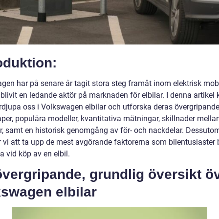
oduktion:
gen har på senare år tagit stora steg framåt inom elektrisk mobi
blivit en ledande aktör på marknaden för elbilar. I denna artike
fördjupa oss i Volkswagen elbilar och utforska deras övergripand
er, populära modeller, kvantitativa mätningar, skillnader mellan
r, samt en historisk genomgång av för- och nackdelar. Dessuto
vi att ta upp de mest avgörande faktorerna som bilentusiaster 
 vid köp av en elbil.
vergripande, grundlig översikt ö
kswagen elbilar