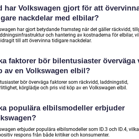
 har Volkswagen gjort för att övervinn
igare nackdelar med elbilar?
swagen har gjort betydande framsteg när det gäller räckvidd, til
laddningsinfrastruktur och hantering av kostnaderna för elbilar, vi
idragit till att övervinna tidigare nackdelar.
ka faktorer bör bilentusiaster överväga 
p av en Volkswagen elbil?
tusiaster bör överväga faktorer som räckvidd, laddningstid,
örlitlighet, körglädje och pris vid köp av en Volkswagen elbil.
ka populära elbilsmodeller erbjuder
lkswagen?
swagen erbjuder populära elbilsmodeller som ID.3 och ID.4, vilka
positiv respons från både kritiker och konsumenter.