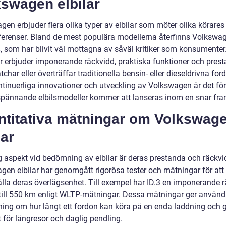
kswagen elbilar
gen erbjuder flera olika typer av elbilar som möter olika körare
ferenser. Bland de mest populära modellerna återfinns Volkswag
4, som har blivit väl mottagna av såväl kritiker som konsumente
r erbjuder imponerande räckvidd, praktiska funktioner och pres
har eller överträffar traditionella bensin- eller dieseldrivna for
tinuerliga innovationer och utveckling av Volkswagen är det fö
r spännande elbilsmodeller kommer att lanseras inom en snar fra
ntitativa mätningar om Volkswag
lar
ig aspekt vid bedömning av elbilar är deras prestanda och räckvi
gen elbilar har genomgått rigorösa tester och mätningar för att
älla deras överlägsenhet. Till exempel har ID.3 en imponerande 
till 550 km enligt WLTP-mätningar. Dessa mätningar ger använ
ning om hur långt ett fordon kan köra på en enda laddning och 
 för långresor och daglig pendling.