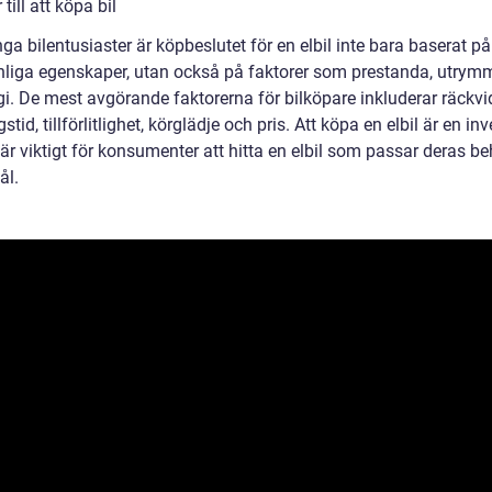
ill att köpa bil
a bilentusiaster är köpbeslutet för en elbil inte bara baserat p
nliga egenskaper, utan också på faktorer som prestanda, utrym
gi. De mest avgörande faktorerna för bilköpare inkluderar räckvi
stid, tillförlitlighet, körglädje och pris. Att köpa en elbil är en in
är viktigt för konsumenter att hitta en elbil som passar deras b
ål.