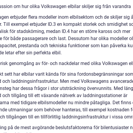
ssion om hur olika Volkswagen elbilar skiljer sig från varandra
en erbjuder flera modeller inom elbilsektorn och de skiljer sig åt
r. Till exempel erbjuder ID.3 en kompakt storlek och smidighet 
alisk för stadskörning, medan ID.4 har en större kaross och mer
 för både passagerare och last. Dessutom har olika modeller ol
kapacitet, prestanda och tekniska funktioner som kan påverka k
de letar efter sin perfekta elbil.
orisk genomgång av för- och nackdelar med olika Volkswagen elb
kt sett har elbilar varit kända för sina fordonsbegränsningar so
d och laddningsinfrastruktur. Men med Volkswagens avancerade
msteg har dessa frågor i stor utsträckning övervunnits. Med läng
 och tillgång till ett växande nätverk av laddningsstationer är
arna med tidigare elbilsmodeller nu mindre påtagliga. Det finns
ande utmaningar som behöver hanteras, till exempel kostnaden f
och tillgången till en tillförlitlig laddningsinfrastruktur i vissa om
ing på de mest avgörande beslutsfaktorerna för bilentusiaster n