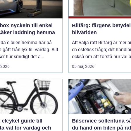
n till enkel
Bilfärg: färgens betydel
säker laddning hemma
bilvärlden
adda elbilen hemma har på
Att välja rätt Bilfärg är mer 
d gått från lyx till vardag. Allt
en estetisk fråga; det handla
nser hur smidigt det ä...
också om att förstå hur val av
 2026
05 maj 2026
ykel guide till
Bilservice sollentuna så tar
a val för vardag och
du hand om bilen på rät