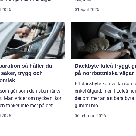
l 2026
01 april 2026
tion så håller du
Däckbyte luleå tryggt grepp
 säker, trygg och
på norrbottniska vägar
omisk
Ett däckbyte kan verka som 
l som går som den ska märks
enkel åtgärd, men i Luleå ha
. Man vrider om nyckeln, kör
det om mer än att bara byta
ch tänker inte mer på det....
gummi mo...
l 2026
06 februari 2026