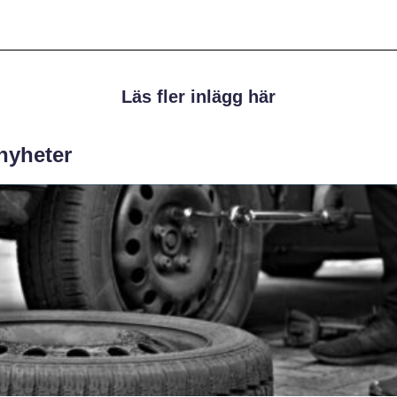
Läs fler inlägg här
 nyheter