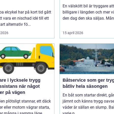
En välskött bil är tryggare att
pa elcykel har på kort tid gått
billigare i längden och mer v
tt vara en nischad idé till ett
den dag den ska säljas. Mån
art alternativ fö...
 2026
15 april 2026
e i lycksele trygg
Båtservice som ger try
ssistans när något
båtliv hela säsongen
er på vägen
En båt som startar direkt, gå
len plötsligt stannar, ett däck
jämnt och känns trygg oavse
er eller motorn vägrar starta,
väder är sällan en slump. B
r många i samma läge...
varje p...