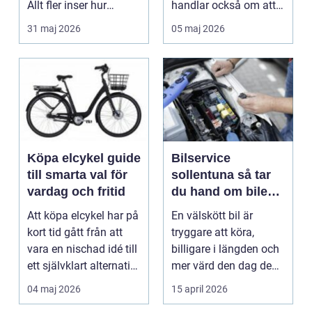
Allt fler inser hur
handlar också om att
smidigt det ä...
förstå hur val av ...
31 maj 2026
05 maj 2026
Köpa elcykel guide
Bilservice
till smarta val för
sollentuna så tar
vardag och fritid
du hand om bilen
på rätt sätt
Att köpa elcykel har på
En välskött bil är
kort tid gått från att
tryggare att köra,
vara en nischad idé till
billigare i längden och
ett självklart alternativ
mer värd den dag den
fö...
ska säljas. Många...
04 maj 2026
15 april 2026