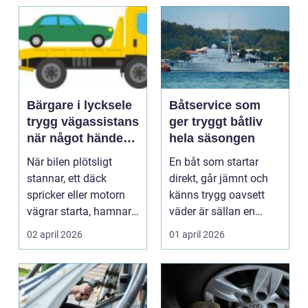
Bärgare i lycksele
Båtservice som
trygg vägassistans
ger tryggt båtliv
när något händer
hela säsongen
på vägen
När bilen plötsligt
En båt som startar
stannar, ett däck
direkt, går jämnt och
spricker eller motorn
känns trygg oavsett
vägrar starta, hamnar
väder är sällan en
många i samma läge...
slump. Bakom varje
02 april 2026
01 april 2026
p...