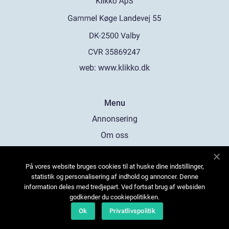
web:
www.klikko.dk
Menu
Annonsering
Om oss
Cookies
På vores website bruges cookies til at huske dine indstillinger,
Kontakta oss
statistik og personalisering af indhold og annoncer. Denne
Sitemap
information deles med tredjepart. Ved fortsat brug af websiden
godkender du cookiepolitikken.
Ok
Privatlivspolitik