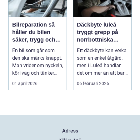
Bilreparation så
Däckbyte luleå
håller du bilen
tryggt grepp på
säker, trygg och
norrbottniska
ekonomisk
vägar
En bil som går som
Ett däckbyte kan verka
den ska märks knappt.
som en enkel åtgärd,
Man vrider om nyckeln,
men i Luleå handlar
kör iväg och tänker
det om mer än att bara
inte mer på det....
byta gummi mo...
01 april 2026
06 februari 2026
Adress