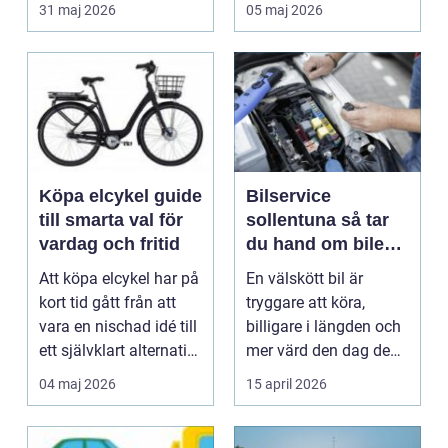
smidigt det ä...
förstå hur val av ...
31 maj 2026
05 maj 2026
Köpa elcykel guide
Bilservice
till smarta val för
sollentuna så tar
vardag och fritid
du hand om bilen
på rätt sätt
Att köpa elcykel har på
En välskött bil är
kort tid gått från att
tryggare att köra,
vara en nischad idé till
billigare i längden och
ett självklart alternativ
mer värd den dag den
fö...
ska säljas. Många...
04 maj 2026
15 april 2026