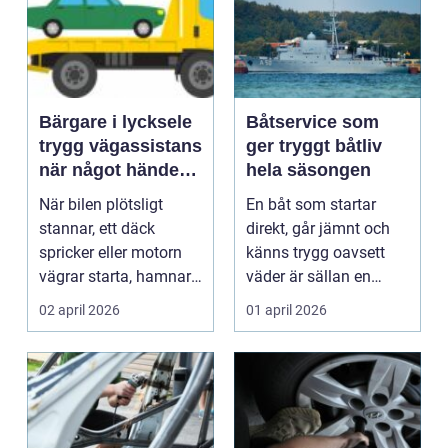
Bärgare i lycksele
Båtservice som
trygg vägassistans
ger tryggt båtliv
när något händer
hela säsongen
på vägen
När bilen plötsligt
En båt som startar
stannar, ett däck
direkt, går jämnt och
spricker eller motorn
känns trygg oavsett
vägrar starta, hamnar
väder är sällan en
många i samma läge...
slump. Bakom varje
02 april 2026
01 april 2026
p...