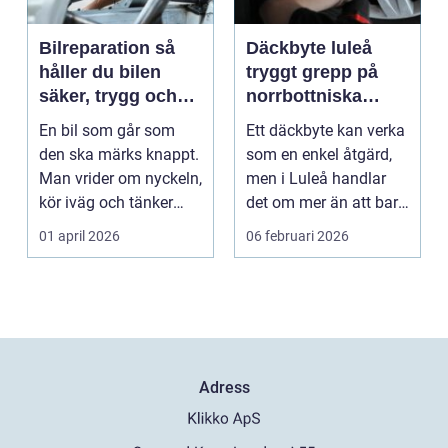
Bilreparation så
Däckbyte luleå
håller du bilen
tryggt grepp på
säker, trygg och
norrbottniska
ekonomisk
vägar
En bil som går som
Ett däckbyte kan verka
den ska märks knappt.
som en enkel åtgärd,
Man vrider om nyckeln,
men i Luleå handlar
kör iväg och tänker
det om mer än att bara
inte mer på det....
byta gummi mo...
01 april 2026
06 februari 2026
Adress