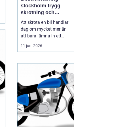
stockholm trygg
skrotning och
smarta reservdelar
Att skrota en bil handlar i
dag om mycket mer än
att bara lämna in ett
gammalt fordon. För
11 juni 2026
många bilägare i och
runt Stockholm är
bildemontering
stockholm
en fråga om
miljöansvar, ekonomi
och säker hanteri...