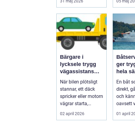
31 maj 2026
05 maj 2
det ä...
...
Bärgare i
Båtser
lycksele trygg
ger try
vägassistans
hela s
när något
När bilen plötsligt
En båt s
händer på vägen
stannar, ett däck
direkt, g
spricker eller motorn
och känn
vägrar starta,
oavsett 
hamnar många i
sällan e
02 april 2026
01 april 
samma läge...
Bakom va