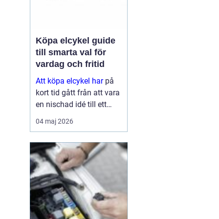
Köpa elcykel guide
till smarta val för
vardag och fritid
Att köpa elcykel har
på
kort tid gått från att vara
en nischad idé till ett
självklart alternativ för
04 maj 2026
pendling och
vardagsresor. För många
ersätter elcykeln både bil
och kollektivtrafik
under...