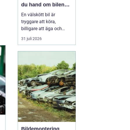
du hand om bilen
året runt
En välskött bil är
tryggare att köra,
billigare att äga och
enklare att sälja vidare. I
31 juli 2026
en norrländsk vardag
med kalla vintrar, långa
avstånd och växlande
väglag blir service ännu
viktigar...
Bildemontering