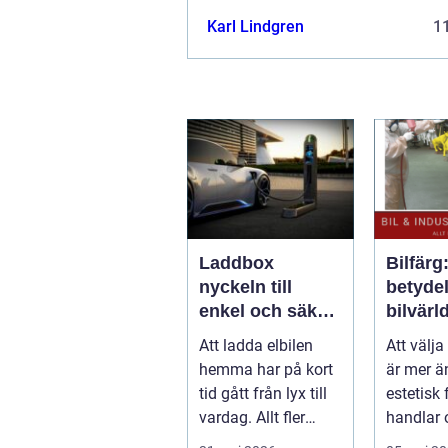
Karl Lindgren
11
Laddbox
Bilfärg
nyckeln till
betydel
enkel och säker
bilvärl
laddning hemma
Att ladda elbilen
Att välja
hemma har på kort
är mer ä
tid gått från lyx till
estetisk 
vardag. Allt fler
handlar
inser hur smidigt
att först