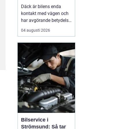
Däck är bilens enda
kontakt med vägen och
har avgörande betydelse
för både säkerhet,
04 augusti 2026
komfort och
bränsleförbrukning.
Genom att välja rätt typ
av däck, sköta dem på
rätt s&au...
Bilservice i
Strömsund: Så tar