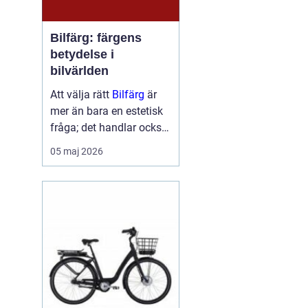
Bilfärg: färgens
betydelse i
bilvärlden
Att välja rätt
Bilfärg
är
mer än bara en estetisk
fråga; det handlar också
om att förstå hur val av
05 maj 2026
färg kan påverka bilens
skydd och värde. En bils
färg är ofta det första vi
...