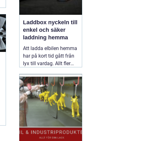
Laddbox nyckeln till
enkel och säker
laddning hemma
Att ladda elbilen hemma
har på kort tid gått från
lyx till vardag. Allt fler
inser hur smidigt det är
att kunna tanka över
natten, slippa köer vid
publika laddare och ha
full kontroll över sina
r
elkostnader.
31 maj
2026