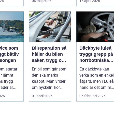
026
04 maj 2026
15 april 2026
Många...
vice som
Bilreparation så
Däckbyte luleå
ggt båtliv
håller du bilen
tryggt grepp på
äsongen
säker, trygg och
norrbottniska
ekonomisk
vägar
om startar
En bil som går som
Ett däckbyte kan
år jämnt
den ska märks
verka som en enkel
s trygg
knappt. Man vrider
åtgärd, men i Luleå
väder är
om nyckeln, kör
handlar det om me
n slump.
iväg och tänker inte
än att bara byta
2026
01 april 2026
06 februari 2026
rje p...
mer på det....
gummi mo...