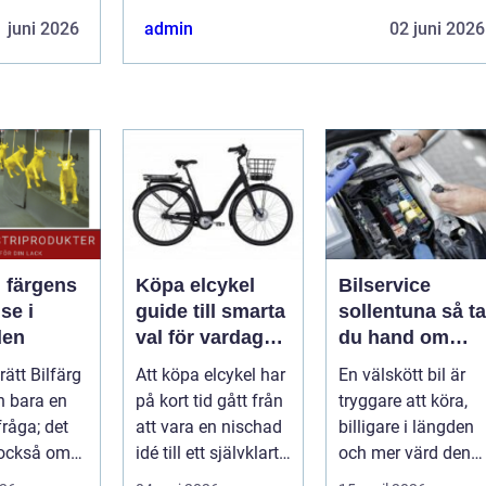
 juni 2026
admin
02 juni 2026
: färgens
Köpa elcykel
Bilservice
se i
guide till smarta
sollentuna så tar
den
val för vardag
du hand om
och fritid
bilen på rätt sät
 rätt Bilfärg
Att köpa elcykel har
En välskött bil är
n bara en
på kort tid gått från
tryggare att köra,
fråga; det
att vara en nischad
billigare i längden
 också om
idé till ett självklart
och mer värd den
å hur val av
alternativ fö...
dag den ska säljas.