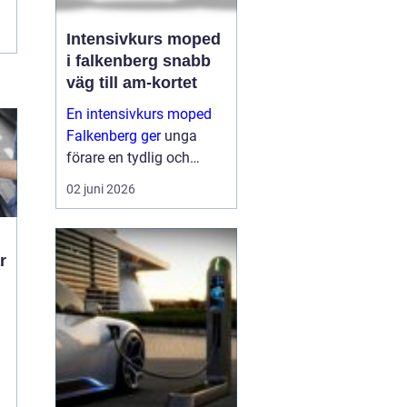
Intensivkurs moped
i falkenberg snabb
väg till am-kortet
En intensivkurs moped
Falkenberg ger
unga
förare en tydlig och
fokuserad väg mot AM-
02 juni 2026
körkortet. I stället för att
sprida ut utbildningen
över flera månader
samlas teori och
praktiska moment under
t
ett...