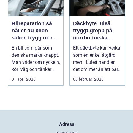
Bilreparation så
Däckbyte luleå
håller du bilen
tryggt grepp på
säker, trygg och
norrbottniska
ekonomisk
vägar
En bil som går som
Ett däckbyte kan verka
den ska märks knappt.
som en enkel åtgärd,
Man vrider om nyckeln,
men i Luleå handlar
kör iväg och tänker
det om mer än att bara
inte mer på det....
byta gummi mo...
01 april 2026
06 februari 2026
Adress