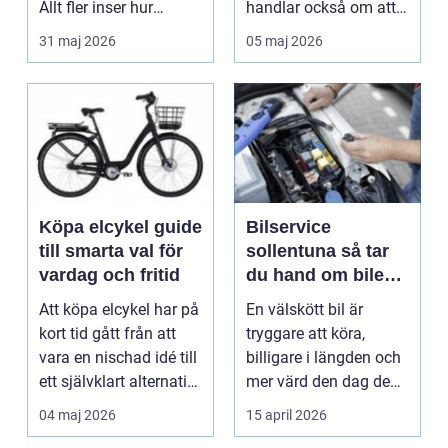
Allt fler inser hur
handlar också om att
smidigt det ä...
förstå hur val av ...
31 maj 2026
05 maj 2026
Köpa elcykel guide
Bilservice
till smarta val för
sollentuna så tar
vardag och fritid
du hand om bilen
på rätt sätt
Att köpa elcykel har på
En välskött bil är
kort tid gått från att
tryggare att köra,
vara en nischad idé till
billigare i längden och
ett självklart alternativ
mer värd den dag den
fö...
ska säljas. Många...
04 maj 2026
15 april 2026