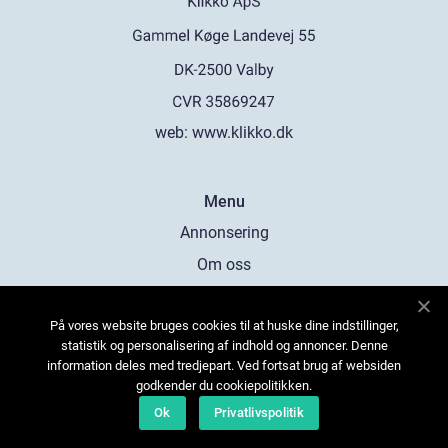
web:
www.klikko.dk
Menu
Annonsering
Om oss
Cookies
På vores website bruges cookies til at huske dine indstillinger,
Kontakta oss
statistik og personalisering af indhold og annoncer. Denne
Sitemap
information deles med tredjepart. Ved fortsat brug af websiden
godkender du cookiepolitikken.
Ok
Privatlivspolitik