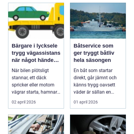
Bärgare i lycksele
Båtservice som
trygg vägassistans
ger tryggt båtliv
när något händer
hela säsongen
på vägen
När bilen plötsligt
En båt som startar
stannar, ett däck
direkt, går jämnt och
spricker eller motorn
känns trygg oavsett
vägrar starta, hamnar
väder är sällan en
många i samma läge...
slump. Bakom varje
02 april 2026
01 april 2026
p...