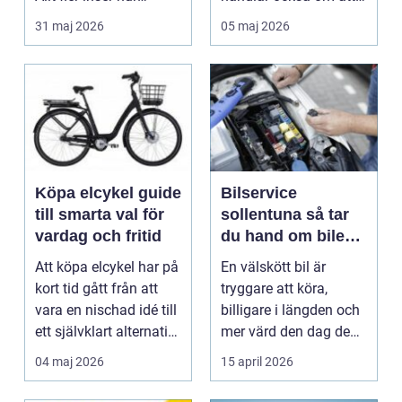
smidigt det ä...
förstå hur val av ...
31 maj 2026
05 maj 2026
Köpa elcykel guide
Bilservice
till smarta val för
sollentuna så tar
vardag och fritid
du hand om bilen
på rätt sätt
Att köpa elcykel har på
En välskött bil är
kort tid gått från att
tryggare att köra,
vara en nischad idé till
billigare i längden och
ett självklart alternativ
mer värd den dag den
fö...
ska säljas. Många...
04 maj 2026
15 april 2026