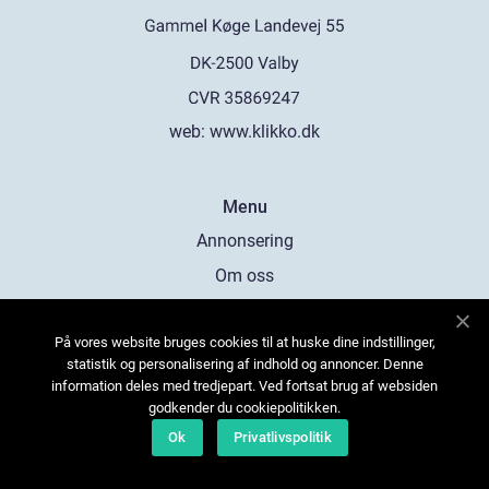
web:
www.klikko.dk
Menu
Annonsering
Om oss
Cookies
På vores website bruges cookies til at huske dine indstillinger,
Kontakta oss
statistik og personalisering af indhold og annoncer. Denne
Sitemap
information deles med tredjepart. Ved fortsat brug af websiden
godkender du cookiepolitikken.
Ok
Privatlivspolitik