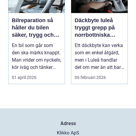
Bilreparation så
Däckbyte luleå
håller du bilen
tryggt grepp på
säker, trygg och
norrbottniska
ekonomisk
vägar
En bil som går som
Ett däckbyte kan verka
den ska märks knappt.
som en enkel åtgärd,
Man vrider om nyckeln,
men i Luleå handlar
kör iväg och tänker
det om mer än att bara
inte mer på det....
byta gummi mo...
01 april 2026
06 februari 2026
Adress