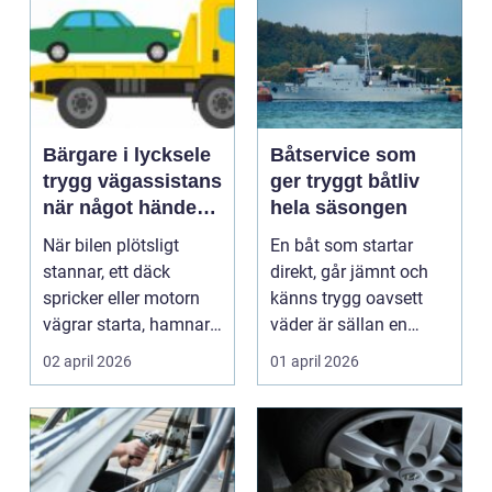
Bärgare i lycksele
Båtservice som
trygg vägassistans
ger tryggt båtliv
när något händer
hela säsongen
på vägen
När bilen plötsligt
En båt som startar
stannar, ett däck
direkt, går jämnt och
spricker eller motorn
känns trygg oavsett
vägrar starta, hamnar
väder är sällan en
många i samma läge...
slump. Bakom varje
02 april 2026
01 april 2026
p...