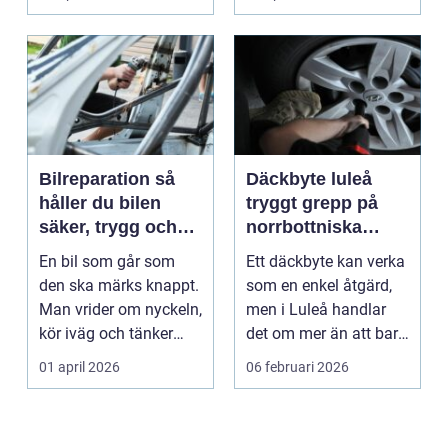
p...
Bilreparation så
Däckbyte luleå
håller du bilen
tryggt grepp på
säker, trygg och
norrbottniska
ekonomisk
vägar
En bil som går som
Ett däckbyte kan verka
den ska märks knappt.
som en enkel åtgärd,
Man vrider om nyckeln,
men i Luleå handlar
kör iväg och tänker
det om mer än att bara
inte mer på det....
byta gummi mo...
01 april 2026
06 februari 2026