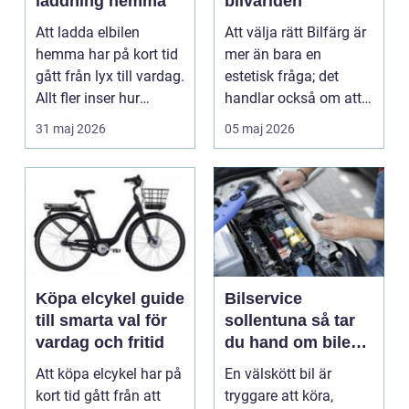
laddning hemma
bilvärlden
Att ladda elbilen
Att välja rätt Bilfärg är
hemma har på kort tid
mer än bara en
gått från lyx till vardag.
estetisk fråga; det
Allt fler inser hur
handlar också om att
smidigt det ä...
förstå hur val av ...
31 maj 2026
05 maj 2026
Köpa elcykel guide
Bilservice
till smarta val för
sollentuna så tar
vardag och fritid
du hand om bilen
på rätt sätt
Att köpa elcykel har på
En välskött bil är
kort tid gått från att
tryggare att köra,