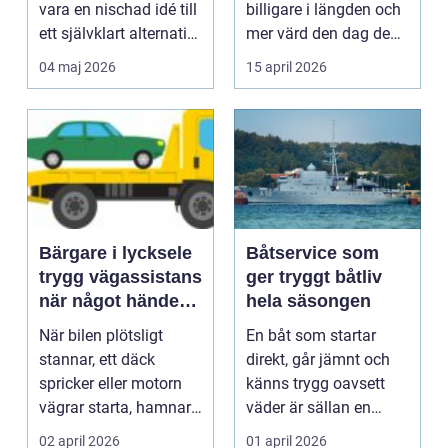
vara en nischad idé till
billigare i längden och
ett självklart alternativ
mer värd den dag den
fö...
ska säljas. Många...
04 maj 2026
15 april 2026
Bärgare i lycksele
Båtservice som
trygg vägassistans
ger tryggt båtliv
när något händer
hela säsongen
på vägen
När bilen plötsligt
En båt som startar
stannar, ett däck
direkt, går jämnt och
spricker eller motorn
känns trygg oavsett
vägrar starta, hamnar
väder är sällan en
många i samma läge...
slump. Bakom varje
02 april 2026
01 april 2026