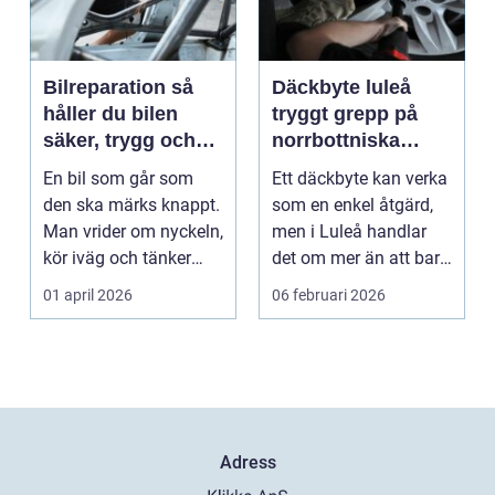
Bilreparation så
Däckbyte luleå
håller du bilen
tryggt grepp på
säker, trygg och
norrbottniska
ekonomisk
vägar
En bil som går som
Ett däckbyte kan verka
den ska märks knappt.
som en enkel åtgärd,
Man vrider om nyckeln,
men i Luleå handlar
kör iväg och tänker
det om mer än att bara
inte mer på det....
byta gummi mo...
01 april 2026
06 februari 2026
Adress