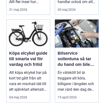
Allt fler inser hur
handlar också om att
smidigt det ä...
förstå hur val av ...
31 maj 2026
05 maj 2026
Köpa elcykel guide
Bilservice
till smarta val för
sollentuna så tar
vardag och fritid
du hand om bilen
på rätt sätt
Att köpa elcykel har på
En välskött bil är
kort tid gått från att
tryggare att köra,
vara en nischad idé till
billigare i längden och
ett självklart alternativ
mer värd den dag den
fö...
ska säljas. Många...
04 maj 2026
15 april 2026