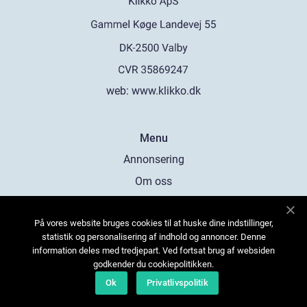
web:
www.klikko.dk
Menu
Annonsering
Om oss
Cookies
På vores website bruges cookies til at huske dine indstillinger,
Kontakta oss
statistik og personalisering af indhold og annoncer. Denne
Sitemap
information deles med tredjepart. Ved fortsat brug af websiden
godkender du cookiepolitikken.
Ok
Privatlivspolitik