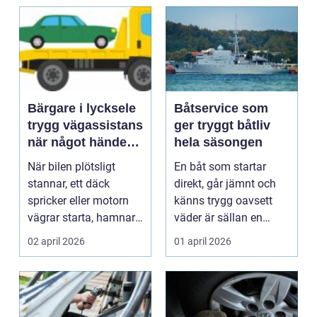
Bärgare i lycksele
Båtservice som
trygg vägassistans
ger tryggt båtliv
när något händer
hela säsongen
på vägen
När bilen plötsligt
En båt som startar
stannar, ett däck
direkt, går jämnt och
spricker eller motorn
känns trygg oavsett
vägrar starta, hamnar
väder är sällan en
många i samma läge...
slump. Bakom varje
02 april 2026
01 april 2026
p...