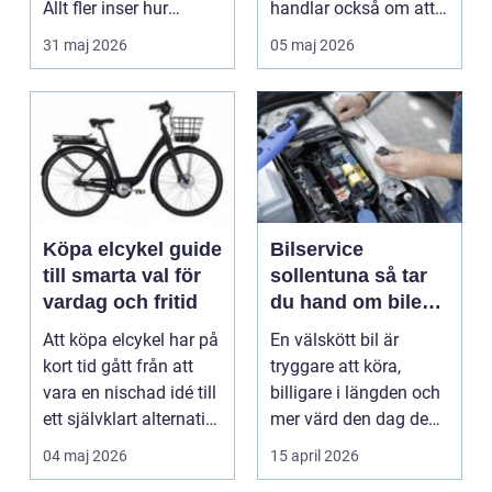
Allt fler inser hur
handlar också om att
smidigt det ä...
förstå hur val av ...
31 maj 2026
05 maj 2026
Köpa elcykel guide
Bilservice
till smarta val för
sollentuna så tar
vardag och fritid
du hand om bilen
på rätt sätt
Att köpa elcykel har på
En välskött bil är
kort tid gått från att
tryggare att köra,
vara en nischad idé till
billigare i längden och
ett självklart alternativ
mer värd den dag den
fö...
ska säljas. Många...
04 maj 2026
15 april 2026