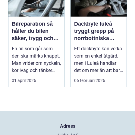
Bilreparation så
Däckbyte luleå
håller du bilen
tryggt grepp på
säker, trygg och
norrbottniska
ekonomisk
vägar
En bil som går som
Ett däckbyte kan verka
den ska märks knappt.
som en enkel åtgärd,
Man vrider om nyckeln,
men i Luleå handlar
kör iväg och tänker
det om mer än att bara
inte mer på det....
byta gummi mo...
01 april 2026
06 februari 2026
Adress