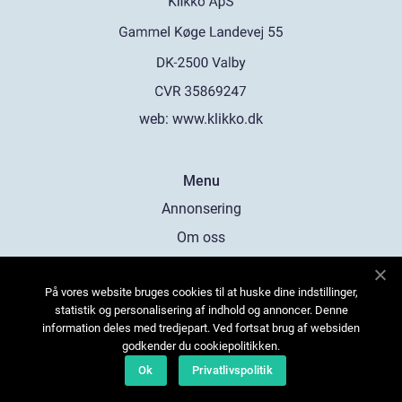
web:
www.klikko.dk
Menu
Annonsering
Om oss
Cookies
På vores website bruges cookies til at huske dine indstillinger,
Kontakta oss
statistik og personalisering af indhold og annoncer. Denne
Sitemap
information deles med tredjepart. Ved fortsat brug af websiden
godkender du cookiepolitikken.
Ok
Privatlivspolitik