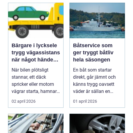
Bärgare i lycksele
Båtservice som
trygg vägassistans
ger tryggt båtliv
när något händer
hela säsongen
på vägen
När bilen plötsligt
En båt som startar
stannar, ett däck
direkt, går jämnt och
spricker eller motorn
känns trygg oavsett
vägrar starta, hamnar
väder är sällan en
många i samma läge...
slump. Bakom varje
02 april 2026
01 april 2026
p...