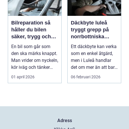
Bilreparation så
Däckbyte luleå
håller du bilen
tryggt grepp på
säker, trygg och
norrbottniska
ekonomisk
vägar
En bil som går som
Ett däckbyte kan verka
den ska märks knappt.
som en enkel åtgärd,
Man vrider om nyckeln,
men i Luleå handlar
kör iväg och tänker
det om mer än att bara
inte mer på det....
byta gummi mo...
01 april 2026
06 februari 2026
Adress