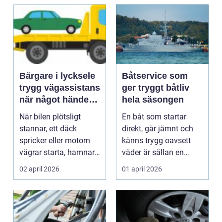
Bärgare i lycksele
Båtservice som
trygg vägassistans
ger tryggt båtliv
när något händer
hela säsongen
på vägen
När bilen plötsligt
En båt som startar
stannar, ett däck
direkt, går jämnt och
spricker eller motorn
känns trygg oavsett
vägrar starta, hamnar
väder är sällan en
många i samma läge...
slump. Bakom varje
02 april 2026
01 april 2026
p...