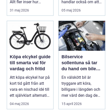
Allt fler inser hur
handlar också om att
smidigt det ä...
förstå hur val av ...
31 maj 2026
05 maj 2026
Köpa elcykel guide
Bilservice
till smarta val för
sollentuna så tar
vardag och fritid
du hand om bilen
på rätt sätt
Att köpa elcykel har på
En välskött bil är
kort tid gått från att
tryggare att köra,
vara en nischad idé till
billigare i längden och
ett självklart alternativ
mer värd den dag den
fö...
ska säljas. Många...
04 maj 2026
15 april 2026