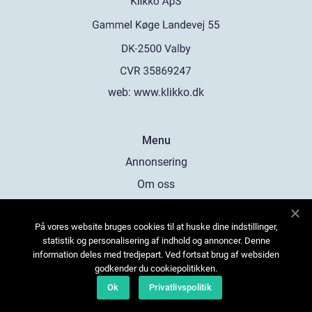
web:
www.klikko.dk
Menu
Annonsering
Om oss
Cookies
På vores website bruges cookies til at huske dine indstillinger,
Kontakta oss
statistik og personalisering af indhold og annoncer. Denne
Sitemap
information deles med tredjepart. Ved fortsat brug af websiden
godkender du cookiepolitikken.
Ok
Privatlivspolitik