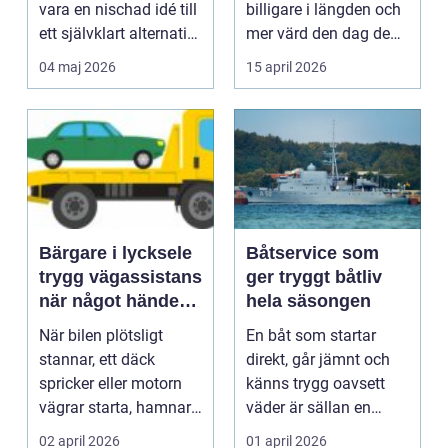
vara en nischad idé till
billigare i längden och
ett självklart alternativ
mer värd den dag den
fö...
ska säljas. Många...
04 maj 2026
15 april 2026
Bärgare i lycksele
Båtservice som
trygg vägassistans
ger tryggt båtliv
när något händer
hela säsongen
på vägen
När bilen plötsligt
En båt som startar
stannar, ett däck
direkt, går jämnt och
spricker eller motorn
känns trygg oavsett
vägrar starta, hamnar
väder är sällan en
många i samma läge...
slump. Bakom varje
02 april 2026
01 april 2026