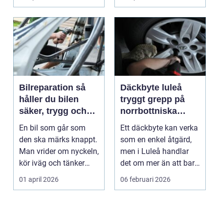
p...
Bilreparation så
Däckbyte luleå
håller du bilen
tryggt grepp på
säker, trygg och
norrbottniska
ekonomisk
vägar
En bil som går som
Ett däckbyte kan verka
den ska märks knappt.
som en enkel åtgärd,
Man vrider om nyckeln,
men i Luleå handlar
kör iväg och tänker
det om mer än att bara
inte mer på det....
byta gummi mo...
01 april 2026
06 februari 2026