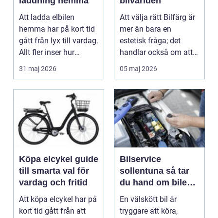
laddning hemma
bilvärlden
Att ladda elbilen
Att välja rätt Bilfärg är
hemma har på kort tid
mer än bara en
gått från lyx till vardag.
estetisk fråga; det
Allt fler inser hur
handlar också om att
smidigt det ä...
förstå hur val av ...
31 maj 2026
05 maj 2026
Köpa elcykel guide
Bilservice
till smarta val för
sollentuna så tar
vardag och fritid
du hand om bilen
på rätt sätt
Att köpa elcykel har på
En välskött bil är
kort tid gått från att
tryggare att köra,