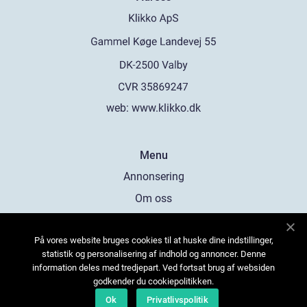
web:
www.klikko.dk
Menu
Annonsering
Om oss
Cookies
På vores website bruges cookies til at huske dine indstillinger,
Kontakta oss
statistik og personalisering af indhold og annoncer. Denne
Sitemap
information deles med tredjepart. Ved fortsat brug af websiden
godkender du cookiepolitikken.
Ok
Privatlivspolitik