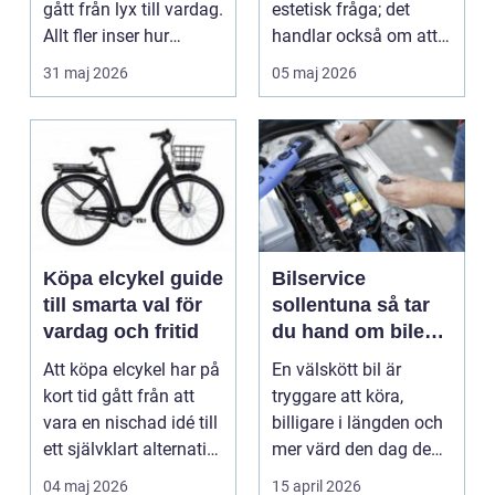
gått från lyx till vardag.
estetisk fråga; det
Allt fler inser hur
handlar också om att
smidigt det ä...
förstå hur val av ...
31 maj 2026
05 maj 2026
Köpa elcykel guide
Bilservice
till smarta val för
sollentuna så tar
vardag och fritid
du hand om bilen
på rätt sätt
Att köpa elcykel har på
En välskött bil är
kort tid gått från att
tryggare att köra,
vara en nischad idé till
billigare i längden och
ett självklart alternativ
mer värd den dag den
fö...
ska säljas. Många...
04 maj 2026
15 april 2026