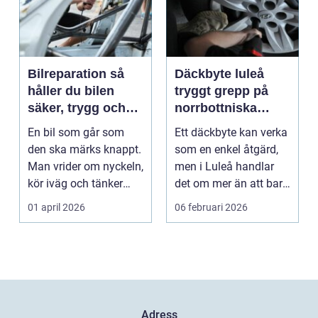
Bilreparation så
Däckbyte luleå
håller du bilen
tryggt grepp på
säker, trygg och
norrbottniska
ekonomisk
vägar
En bil som går som
Ett däckbyte kan verka
den ska märks knappt.
som en enkel åtgärd,
Man vrider om nyckeln,
men i Luleå handlar
kör iväg och tänker
det om mer än att bara
inte mer på det....
byta gummi mo...
01 april 2026
06 februari 2026
Adress