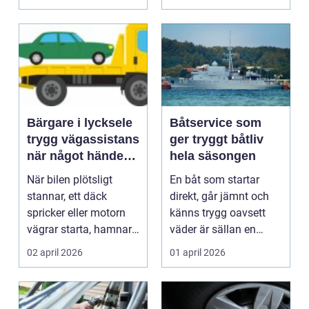
Bärgare i lycksele
Båtservice som
trygg vägassistans
ger tryggt båtliv
när något händer
hela säsongen
på vägen
När bilen plötsligt
En båt som startar
stannar, ett däck
direkt, går jämnt och
spricker eller motorn
känns trygg oavsett
vägrar starta, hamnar
väder är sällan en
många i samma läge...
slump. Bakom varje
02 april 2026
01 april 2026
p...