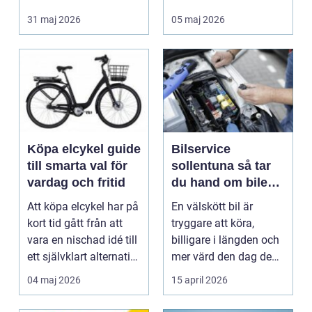
smidigt det ä...
förstå hur val av ...
31 maj 2026
05 maj 2026
Köpa elcykel guide
Bilservice
till smarta val för
sollentuna så tar
vardag och fritid
du hand om bilen
på rätt sätt
Att köpa elcykel har på
En välskött bil är
kort tid gått från att
tryggare att köra,
vara en nischad idé till
billigare i längden och
ett självklart alternativ
mer värd den dag den
fö...
ska säljas. Många...
04 maj 2026
15 april 2026