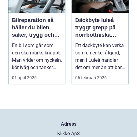
Bilreparation så
Däckbyte luleå
håller du bilen
tryggt grepp på
säker, trygg och
norrbottniska
ekonomisk
vägar
En bil som går som
Ett däckbyte kan verka
den ska märks knappt.
som en enkel åtgärd,
Man vrider om nyckeln,
men i Luleå handlar
kör iväg och tänker
det om mer än att bara
inte mer på det....
byta gummi mo...
01 april 2026
06 februari 2026
Adress