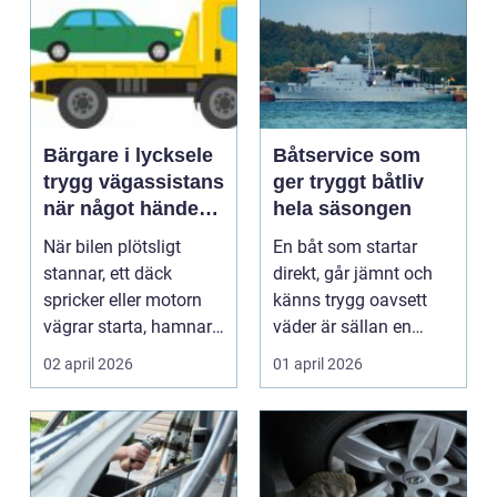
Bärgare i lycksele
Båtservice som
trygg vägassistans
ger tryggt båtliv
när något händer
hela säsongen
på vägen
När bilen plötsligt
En båt som startar
stannar, ett däck
direkt, går jämnt och
spricker eller motorn
känns trygg oavsett
vägrar starta, hamnar
väder är sällan en
många i samma läge...
slump. Bakom varje
02 april 2026
01 april 2026
p...