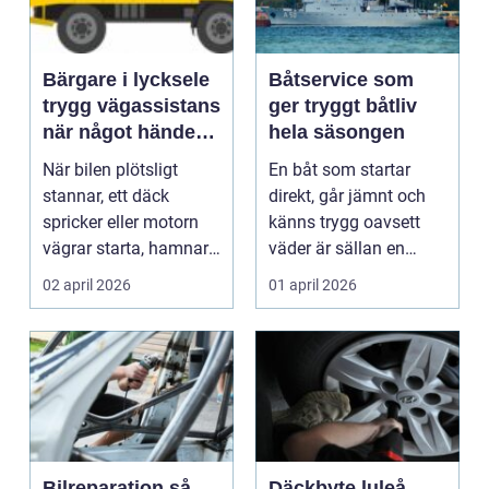
Bärgare i lycksele
Båtservice som
trygg vägassistans
ger tryggt båtliv
när något händer
hela säsongen
på vägen
När bilen plötsligt
En båt som startar
stannar, ett däck
direkt, går jämnt och
spricker eller motorn
känns trygg oavsett
vägrar starta, hamnar
väder är sällan en
många i samma läge...
slump. Bakom varje
02 april 2026
01 april 2026
p...
Bilreparation så
Däckbyte luleå