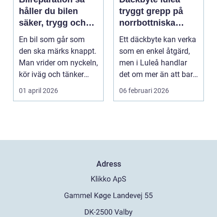
håller du bilen
tryggt grepp på
säker, trygg och
norrbottniska
ekonomisk
vägar
En bil som går som
Ett däckbyte kan verka
den ska märks knappt.
som en enkel åtgärd,
Man vrider om nyckeln,
men i Luleå handlar
kör iväg och tänker
det om mer än att bara
inte mer på det....
byta gummi mo...
01 april 2026
06 februari 2026
Adress