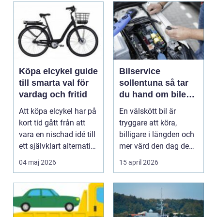
Köpa elcykel guide
Bilservice
till smarta val för
sollentuna så tar
vardag och fritid
du hand om bilen
på rätt sätt
Att köpa elcykel har på
En välskött bil är
kort tid gått från att
tryggare att köra,
vara en nischad idé till
billigare i längden och
ett självklart alternativ
mer värd den dag den
fö...
ska säljas. Många...
04 maj 2026
15 april 2026