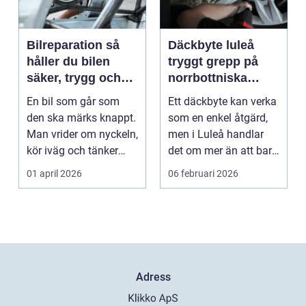
Bilreparation så
Däckbyte luleå
håller du bilen
tryggt grepp på
säker, trygg och
norrbottniska
ekonomisk
vägar
En bil som går som
Ett däckbyte kan verka
den ska märks knappt.
som en enkel åtgärd,
Man vrider om nyckeln,
men i Luleå handlar
kör iväg och tänker
det om mer än att bara
inte mer på det....
byta gummi mo...
01 april 2026
06 februari 2026
Adress