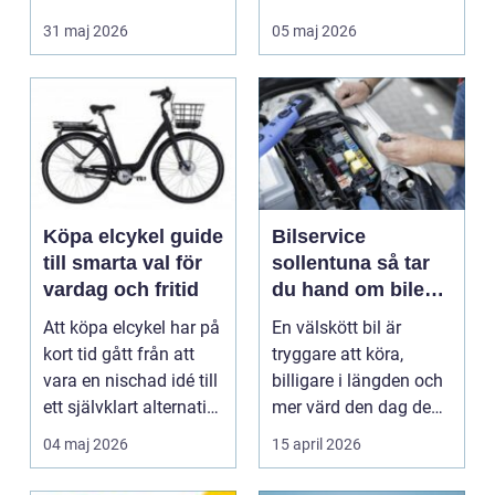
smidigt det ä...
förstå hur val av ...
31 maj 2026
05 maj 2026
Köpa elcykel guide
Bilservice
till smarta val för
sollentuna så tar
vardag och fritid
du hand om bilen
på rätt sätt
Att köpa elcykel har på
En välskött bil är
kort tid gått från att
tryggare att köra,
vara en nischad idé till
billigare i längden och
ett självklart alternativ
mer värd den dag den
fö...
ska säljas. Många...
04 maj 2026
15 april 2026