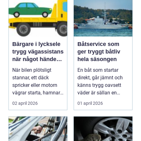
Bärgare i lycksele
Båtservice som
trygg vägassistans
ger tryggt båtliv
när något händer
hela säsongen
på vägen
När bilen plötsligt
En båt som startar
stannar, ett däck
direkt, går jämnt och
spricker eller motorn
känns trygg oavsett
vägrar starta, hamnar
väder är sällan en
många i samma läge...
slump. Bakom varje
02 april 2026
01 april 2026
p...