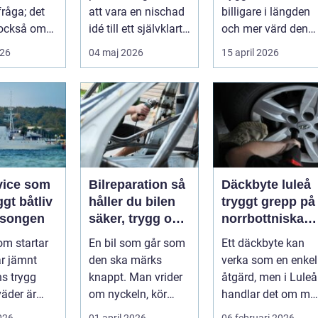
fråga; det
att vara en nischad
billigare i längden
 också om
idé till ett självklart
och mer värd den
å hur val av
alternativ fö...
dag den ska säljas.
026
04 maj 2026
15 april 2026
Många...
vice som
Bilreparation så
Däckbyte luleå
ggt båtliv
håller du bilen
tryggt grepp på
äsongen
säker, trygg och
norrbottniska
ekonomisk
vägar
om startar
En bil som går som
Ett däckbyte kan
år jämnt
den ska märks
verka som en enkel
s trygg
knappt. Man vrider
åtgärd, men i Luleå
väder är
om nyckeln, kör
handlar det om me
n slump.
iväg och tänker inte
än att bara byta
2026
01 april 2026
06 februari 2026