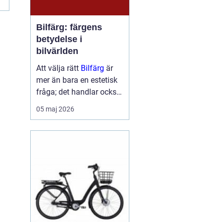
Bilfärg: färgens
betydelse i
bilvärlden
Att välja rätt
Bilfärg
är
mer än bara en estetisk
fråga; det handlar också
om att förstå hur val av
05 maj 2026
färg kan påverka bilens
skydd och värde. En bils
färg är ofta det första vi
...