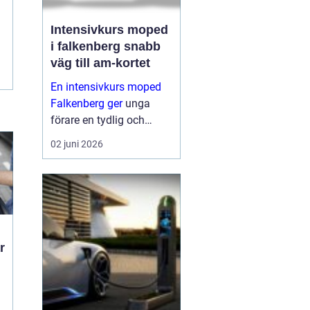
Intensivkurs moped
i falkenberg snabb
väg till am-kortet
En intensivkurs moped
Falkenberg ger
unga
förare en tydlig och
fokuserad väg mot AM-
02 juni 2026
körkortet. I stället för att
sprida ut utbildningen
över flera månader
samlas teori och
praktiska moment under
ett...
t