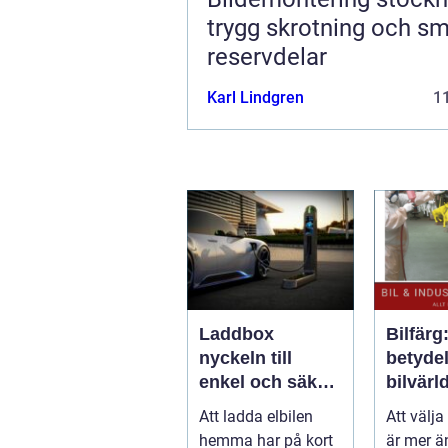
trygg skrotning och s
reservdelar
Karl Lindgren
11
Laddbox
Bilfärg
nyckeln till
betydel
enkel och säker
bilvärl
laddning hemma
Att ladda elbilen
Att välja
hemma har på kort
är mer ä