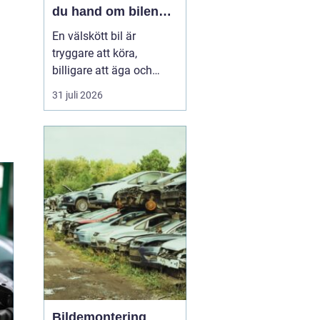
du hand om bilen
året runt
En välskött bil är
tryggare att köra,
billigare att äga och
enklare att sälja vidare. I
31 juli 2026
en norrländsk vardag
med kalla vintrar, långa
avstånd och växlande
väglag blir service ännu
viktigar...
Bildemontering