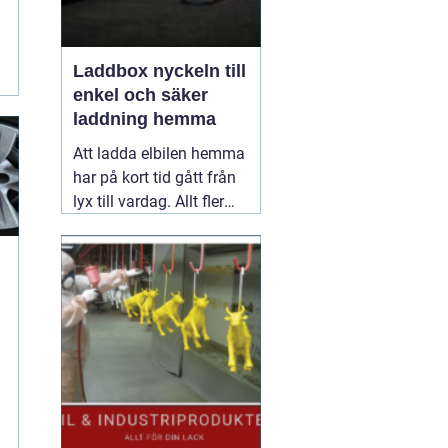
Laddbox nyckeln till
enkel och säker
laddning hemma
Att ladda elbilen hemma
har på kort tid gått från
lyx till vardag. Allt fler
inser hur smidigt det är
att kunna tanka över
natten, slippa köer vid
publika laddare och ha
full kontroll över sina
elkostnader.
31 maj
2026
r