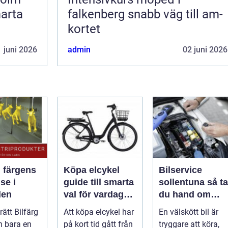
marta
falkenberg snabb väg till am-
kortet
 juni 2026
admin
02 juni 2026
: färgens
Köpa elcykel
Bilservice
se i
guide till smarta
sollentuna så tar
den
val för vardag
du hand om
och fritid
bilen på rätt sät
 rätt Bilfärg
Att köpa elcykel har
En välskött bil är
n bara en
på kort tid gått från
tryggare att köra,