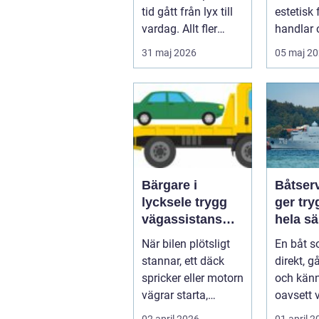
tid gått från lyx till
estetisk 
vardag. Allt fler
handlar
inser hur smidigt
att först
31 maj 2026
05 maj 2
det ä...
...
Bärgare i
Båtser
lycksele trygg
ger try
vägassistans
hela s
när något
När bilen plötsligt
En båt s
händer på vägen
stannar, ett däck
direkt, g
spricker eller motorn
och känn
vägrar starta,
oavsett 
hamnar många i
sällan e
02 april 2026
01 april 