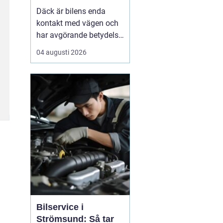
Däck är bilens enda
kontakt med vägen och
har avgörande betydelse
för både säkerhet,
04 augusti 2026
komfort och
bränsleförbrukning.
Genom att välja rätt typ
av däck, sköta dem på
rätt s&au...
Bilservice i
Strömsund: Så tar