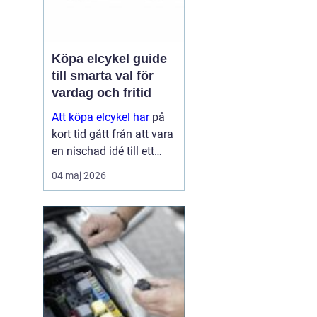
Köpa elcykel guide
till smarta val för
vardag och fritid
Att köpa elcykel har
på
kort tid gått från att vara
en nischad idé till ett
självklart alternativ för
04 maj 2026
pendling och
vardagsresor. För många
ersätter elcykeln både bil
och kollektivtrafik
under...