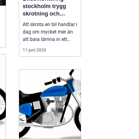
stockholm trygg
skrotning och
smarta reservdelar
Att skrota en bil handlar i
dag om mycket mer än
att bara lämna in ett
gammalt fordon. För
11 juni 2026
många bilägare i och
runt Stockholm är
bildemontering
stockholm
en fråga om
miljöansvar, ekonomi
och säker hanteri...