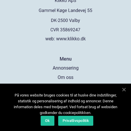
web:
www.klikko.dk
Menu
Annonsering
Om oss
Cookies
På vores website bruges cookies til at huske dine indstillinger,
Kontakta oss
statistik og personalisering af indhold og annoncer. Denne
Sitemap
information deles med tredjepart. Ved fortsat brug af websiden
godkender du cookiepolitikken.
Ok
Privatlivspolitik