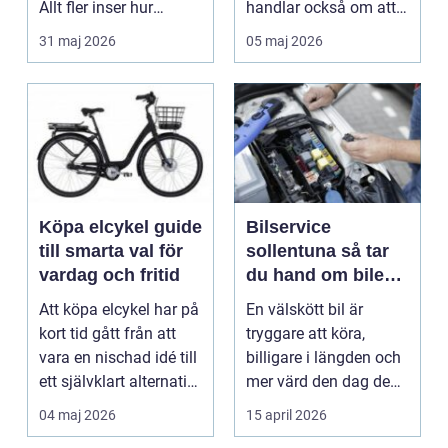
Allt fler inser hur
handlar också om att
smidigt det ä...
förstå hur val av ...
31 maj 2026
05 maj 2026
Köpa elcykel guide
Bilservice
till smarta val för
sollentuna så tar
vardag och fritid
du hand om bilen
på rätt sätt
Att köpa elcykel har på
En välskött bil är
kort tid gått från att
tryggare att köra,
vara en nischad idé till
billigare i längden och
ett självklart alternativ
mer värd den dag den
fö...
ska säljas. Många...
04 maj 2026
15 april 2026