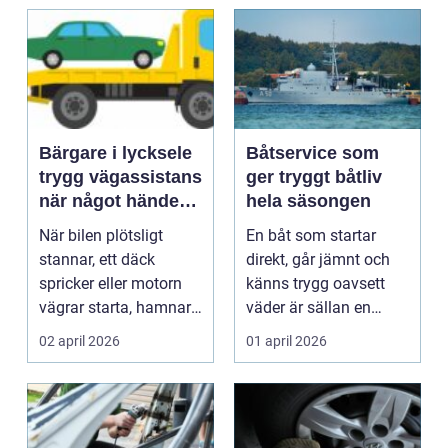
Bärgare i lycksele
Båtservice som
trygg vägassistans
ger tryggt båtliv
när något händer
hela säsongen
på vägen
När bilen plötsligt
En båt som startar
stannar, ett däck
direkt, går jämnt och
spricker eller motorn
känns trygg oavsett
vägrar starta, hamnar
väder är sällan en
många i samma läge...
slump. Bakom varje
02 april 2026
01 april 2026
p...