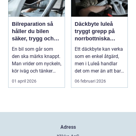
Bilreparation så
Däckbyte luleå
håller du bilen
tryggt grepp på
säker, trygg och
norrbottniska
ekonomisk
vägar
En bil som går som
Ett däckbyte kan verka
den ska märks knappt.
som en enkel åtgärd,
Man vrider om nyckeln,
men i Luleå handlar
kör iväg och tänker
det om mer än att bara
inte mer på det....
byta gummi mo...
01 april 2026
06 februari 2026
Adress