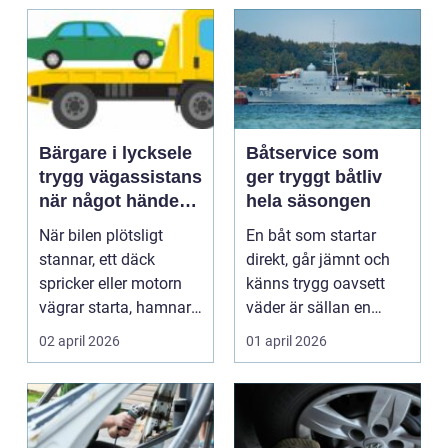
Bärgare i lycksele
Båtservice som
trygg vägassistans
ger tryggt båtliv
när något händer
hela säsongen
på vägen
När bilen plötsligt
En båt som startar
stannar, ett däck
direkt, går jämnt och
spricker eller motorn
känns trygg oavsett
vägrar starta, hamnar
väder är sällan en
många i samma läge...
slump. Bakom varje
02 april 2026
01 april 2026
p...