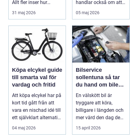
Allt fler inser hur
handlar också om att
smidigt det ä...
förstå hur val av ...
31 maj 2026
05 maj 2026
Köpa elcykel guide
Bilservice
till smarta val för
sollentuna så tar
vardag och fritid
du hand om bilen
på rätt sätt
Att köpa elcykel har på
En välskött bil är
kort tid gått från att
tryggare att köra,
vara en nischad idé till
billigare i längden och
ett självklart alternativ
mer värd den dag den
fö...
ska säljas. Många...
04 maj 2026
15 april 2026