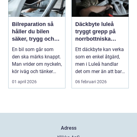
Bilreparation så
Däckbyte luleå
håller du bilen
tryggt grepp på
säker, trygg och
norrbottniska
ekonomisk
vägar
En bil som går som
Ett däckbyte kan verka
den ska märks knappt.
som en enkel åtgärd,
Man vrider om nyckeln,
men i Luleå handlar
kör iväg och tänker
det om mer än att bara
inte mer på det....
byta gummi mo...
01 april 2026
06 februari 2026
Adress