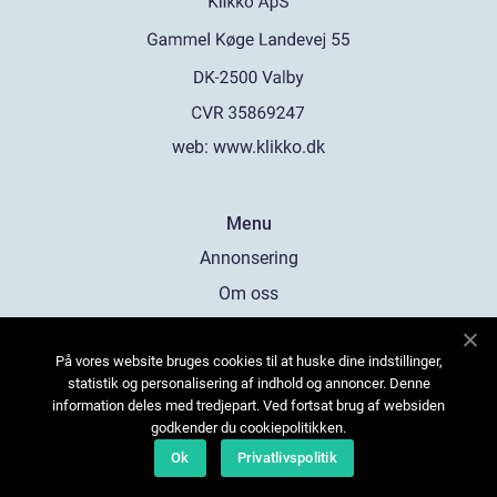
web:
www.klikko.dk
Menu
Annonsering
Om oss
Cookies
På vores website bruges cookies til at huske dine indstillinger,
Kontakta oss
statistik og personalisering af indhold og annoncer. Denne
Sitemap
information deles med tredjepart. Ved fortsat brug af websiden
godkender du cookiepolitikken.
Ok
Privatlivspolitik