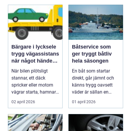
Bärgare i lycksele
Båtservice som
trygg vägassistans
ger tryggt båtliv
när något händer
hela säsongen
på vägen
När bilen plötsligt
En båt som startar
stannar, ett däck
direkt, går jämnt och
spricker eller motorn
känns trygg oavsett
vägrar starta, hamnar
väder är sällan en
många i samma läge...
slump. Bakom varje
02 april 2026
01 april 2026
p...