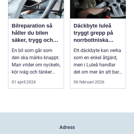
Bilreparation så
Däckbyte luleå
håller du bilen
tryggt grepp på
säker, trygg och
norrbottniska
ekonomisk
vägar
En bil som går som
Ett däckbyte kan verka
den ska märks knappt.
som en enkel åtgärd,
Man vrider om nyckeln,
men i Luleå handlar
kör iväg och tänker
det om mer än att bara
inte mer på det....
byta gummi mo...
01 april 2026
06 februari 2026
Adress