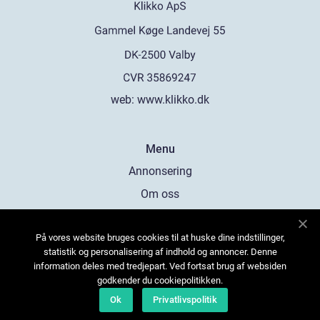
web:
www.klikko.dk
Menu
Annonsering
Om oss
Cookies
På vores website bruges cookies til at huske dine indstillinger,
Kontakta oss
statistik og personalisering af indhold og annoncer. Denne
Sitemap
information deles med tredjepart. Ved fortsat brug af websiden
godkender du cookiepolitikken.
Ok
Privatlivspolitik