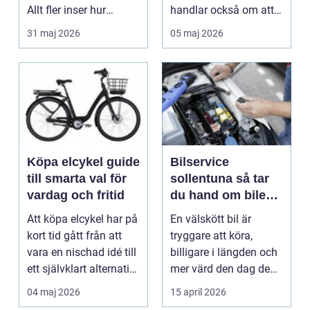
Allt fler inser hur
handlar också om att
smidigt det ä...
förstå hur val av ...
31 maj 2026
05 maj 2026
Köpa elcykel guide
Bilservice
till smarta val för
sollentuna så tar
vardag och fritid
du hand om bilen
på rätt sätt
Att köpa elcykel har på
En välskött bil är
kort tid gått från att
tryggare att köra,
vara en nischad idé till
billigare i längden och
ett självklart alternativ
mer värd den dag den
fö...
ska säljas. Många...
04 maj 2026
15 april 2026