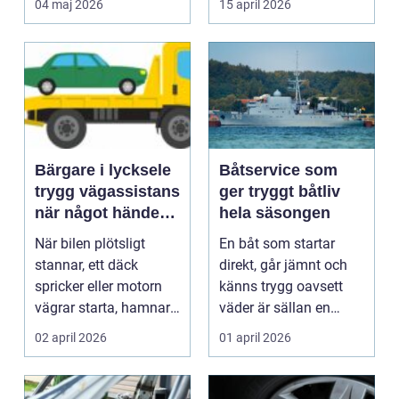
04 maj 2026
15 april 2026
Bärgare i lycksele
Båtservice som
trygg vägassistans
ger tryggt båtliv
när något händer
hela säsongen
på vägen
När bilen plötsligt
En båt som startar
stannar, ett däck
direkt, går jämnt och
spricker eller motorn
känns trygg oavsett
vägrar starta, hamnar
väder är sällan en
många i samma läge...
slump. Bakom varje
02 april 2026
01 april 2026
p...