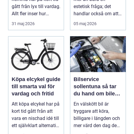
gått från lyx till vardag.
estetisk fråga; det
Allt fler inser hur
handlar också om att
smidigt det ä...
förstå hur val av ...
31 maj 2026
05 maj 2026
Köpa elcykel guide
Bilservice
till smarta val för
sollentuna så tar
vardag och fritid
du hand om bilen
på rätt sätt
Att köpa elcykel har på
En välskött bil är
kort tid gått från att
tryggare att köra,
vara en nischad idé till
billigare i längden och
ett självklart alternativ
mer värd den dag den
fö...
ska säljas. Många...