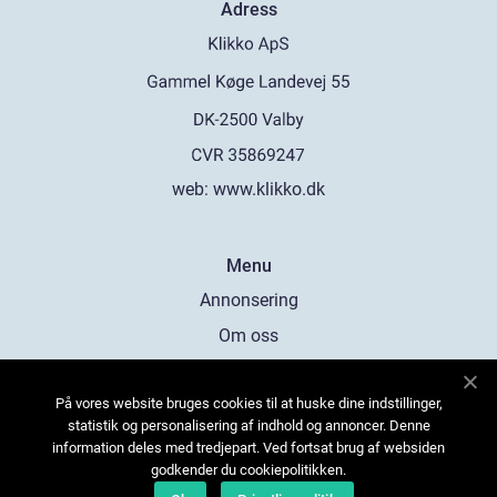
Adress
web:
www.klikko.dk
Menu
Annonsering
Om oss
Cookies
På vores website bruges cookies til at huske dine indstillinger,
Kontakta oss
statistik og personalisering af indhold og annoncer. Denne
Sitemap
information deles med tredjepart. Ved fortsat brug af websiden
godkender du cookiepolitikken.