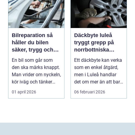
Bilreparation så
Däckbyte luleå
håller du bilen
tryggt grepp på
säker, trygg och
norrbottniska
ekonomisk
vägar
En bil som går som
Ett däckbyte kan verka
den ska märks knappt.
som en enkel åtgärd,
Man vrider om nyckeln,
men i Luleå handlar
kör iväg och tänker
det om mer än att bara
inte mer på det....
byta gummi mo...
01 april 2026
06 februari 2026