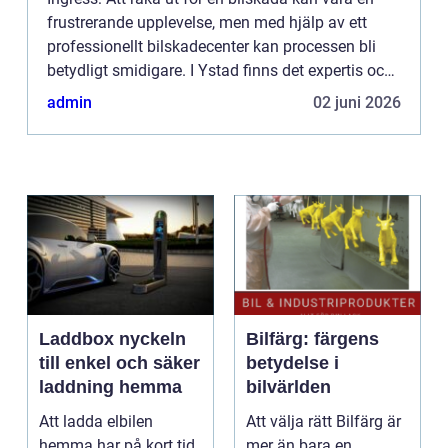
frustrerande upplevelse, men med hjälp av ett
professionellt bilskadecenter kan processen bli
betydligt smidigare. I Ystad finns det expertis och
service som kan hantera allt från...
admin
02 juni 2026
Laddbox nyckeln
Bilfärg: färgens
till enkel och säker
betydelse i
laddning hemma
bilvärlden
Att ladda elbilen
Att välja rätt Bilfärg är
hemma har på kort tid
mer än bara en