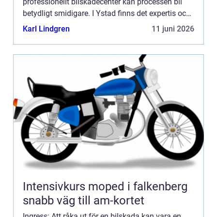
professionellt bilskadecenter kan processen bli
betydligt smidigare. I Ystad finns det expertis och
service som kan hantera allt från...
Karl Lindgren
11 juni 2026
Intensivkurs moped i falkenberg
snabb väg till am-kortet
Ingress: Att råka ut för en bilskada kan vara en