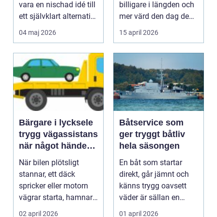
vara en nischad idé till
billigare i längden och
ett självklart alternativ
mer värd den dag den
fö...
ska säljas. Många...
04 maj 2026
15 april 2026
Bärgare i lycksele
Båtservice som
trygg vägassistans
ger tryggt båtliv
när något händer
hela säsongen
på vägen
När bilen plötsligt
En båt som startar
stannar, ett däck
direkt, går jämnt och
spricker eller motorn
känns trygg oavsett
vägrar starta, hamnar
väder är sällan en
många i samma läge...
slump. Bakom varje
02 april 2026
01 april 2026