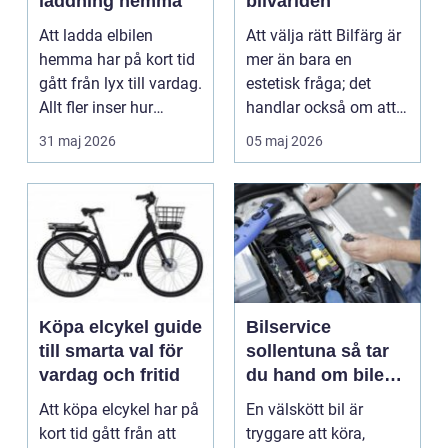
laddning hemma
bilvärlden
Att ladda elbilen
Att välja rätt Bilfärg är
hemma har på kort tid
mer än bara en
gått från lyx till vardag.
estetisk fråga; det
Allt fler inser hur
handlar också om att
smidigt det ä...
förstå hur val av ...
31 maj 2026
05 maj 2026
Köpa elcykel guide
Bilservice
till smarta val för
sollentuna så tar
vardag och fritid
du hand om bilen
på rätt sätt
Att köpa elcykel har på
En välskött bil är
kort tid gått från att
tryggare att köra,