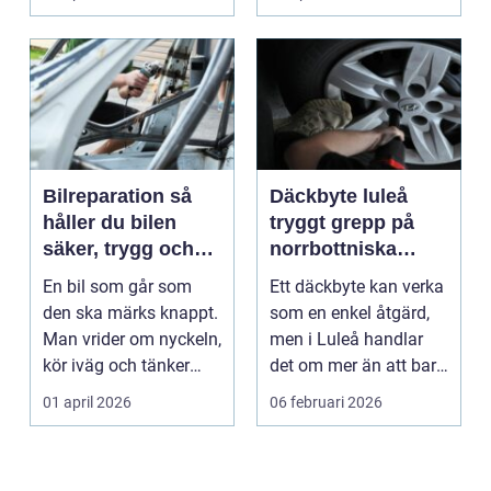
p...
Bilreparation så
Däckbyte luleå
håller du bilen
tryggt grepp på
säker, trygg och
norrbottniska
ekonomisk
vägar
En bil som går som
Ett däckbyte kan verka
den ska märks knappt.
som en enkel åtgärd,
Man vrider om nyckeln,
men i Luleå handlar
kör iväg och tänker
det om mer än att bara
inte mer på det....
byta gummi mo...
01 april 2026
06 februari 2026