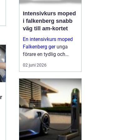
Intensivkurs moped
i falkenberg snabb
väg till am-kortet
En intensivkurs moped
Falkenberg ger
unga
förare en tydlig och
fokuserad väg mot AM-
02 juni 2026
körkortet. I stället för att
sprida ut utbildningen
över flera månader
samlas teori och
praktiska moment under
ett...
t