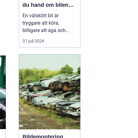
du hand om bilen
året runt
En välskött bil är
tryggare att köra,
billigare att äga och
enklare att sälja vidare. I
31 juli 2026
en norrländsk vardag
med kalla vintrar, långa
avstånd och växlande
väglag blir service ännu
viktigar...
Bildemontering