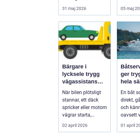
inser hur smidigt
att först
31 maj 2026
05 maj 2
det ä...
...
Bärgare i
Båtser
lycksele trygg
ger try
vägassistans
hela s
när något
När bilen plötsligt
En båt s
händer på vägen
stannar, ett däck
direkt, g
spricker eller motorn
och känn
vägrar starta,
oavsett 
hamnar många i
sällan e
02 april 2026
01 april 
samma läge...
Bakom va