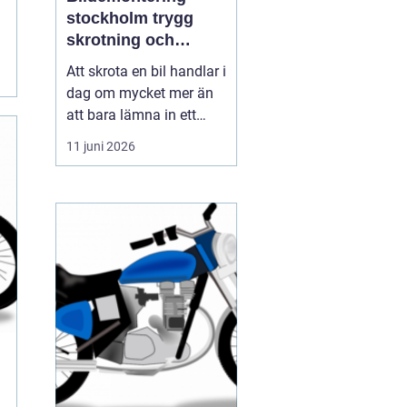
stockholm trygg
skrotning och
smarta reservdelar
Att skrota en bil handlar i
dag om mycket mer än
att bara lämna in ett
gammalt fordon. För
11 juni 2026
många bilägare i och
runt Stockholm är
bildemontering
stockholm
en fråga om
miljöansvar, ekonomi
och säker hanteri...