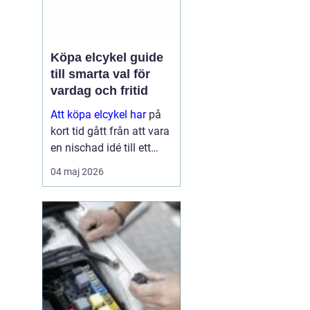
Köpa elcykel guide
till smarta val för
vardag och fritid
Att köpa elcykel har
på
kort tid gått från att vara
en nischad idé till ett
självklart alternativ för
04 maj 2026
pendling och
vardagsresor. För många
ersätter elcykeln både bil
och kollektivtrafik
under...