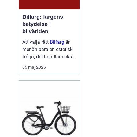
Bilfärg: färgens
betydelse i
bilvärlden
Att välja rätt
Bilfärg
är
mer än bara en estetisk
fråga; det handlar också
om att förstå hur val av
05 maj 2026
färg kan påverka bilens
skydd och värde. En bils
färg är ofta det första vi
...