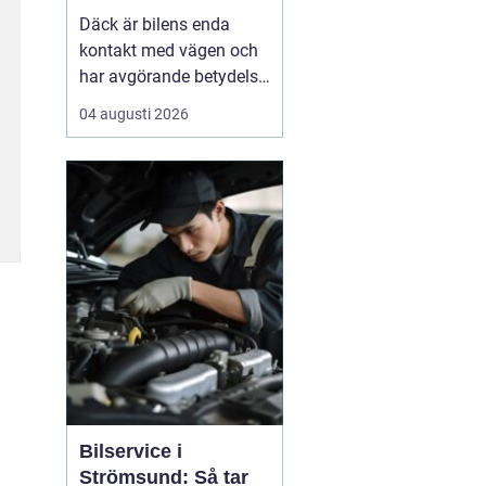
Däck är bilens enda
kontakt med vägen och
har avgörande betydelse
för både säkerhet,
04 augusti 2026
komfort och
bränsleförbrukning.
Genom att välja rätt typ
av däck, sköta dem på
rätt s&au...
Bilservice i
Strömsund: Så tar