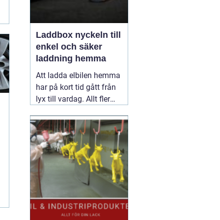
Laddbox nyckeln till
enkel och säker
laddning hemma
Att ladda elbilen hemma
har på kort tid gått från
lyx till vardag. Allt fler
inser hur smidigt det är
att kunna tanka över
natten, slippa köer vid
publika laddare och ha
full kontroll över sina
elkostnader.
31 maj
r
2026