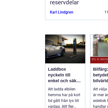
reservdelar
Karl Lindgren
11
Laddbox
Bilfärg
nyckeln till
betydel
enkel och säker
bilvärl
laddning hemma
Att ladda elbilen
Att välja
hemma har på kort
är mer ä
tid gått från lyx till
estetisk 
vardag. Allt fler
handlar