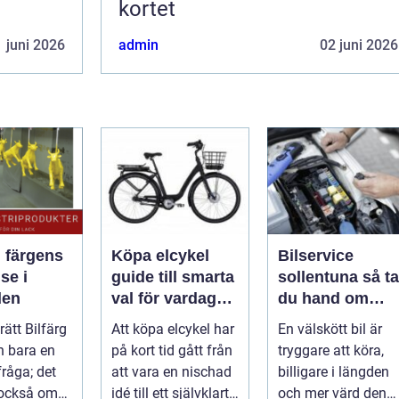
kortet
 juni 2026
admin
02 juni 2026
: färgens
Köpa elcykel
Bilservice
se i
guide till smarta
sollentuna så tar
den
val för vardag
du hand om
och fritid
bilen på rätt sät
 rätt Bilfärg
Att köpa elcykel har
En välskött bil är
n bara en
på kort tid gått från
tryggare att köra,
fråga; det
att vara en nischad
billigare i längden
 också om
idé till ett självklart
och mer värd den