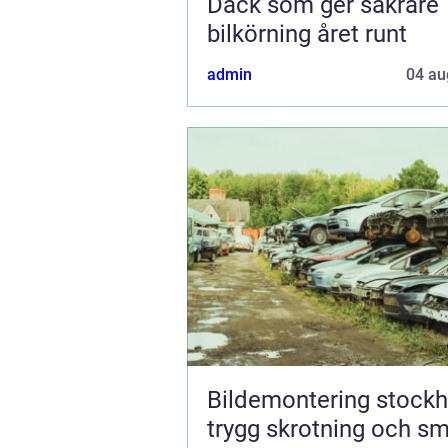
Däck som ger säkrare
bilkörning året runt
admin
04 au
Bildemontering stock
trygg skrotning och s