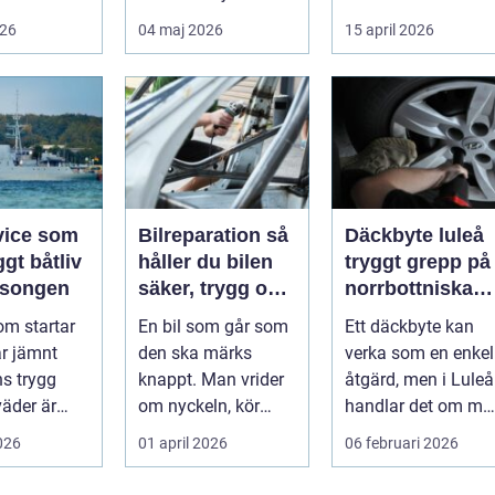
å hur val av
alternativ fö...
dag den ska säljas.
026
04 maj 2026
15 april 2026
Många...
vice som
Bilreparation så
Däckbyte luleå
ggt båtliv
håller du bilen
tryggt grepp på
äsongen
säker, trygg och
norrbottniska
ekonomisk
vägar
om startar
En bil som går som
Ett däckbyte kan
år jämnt
den ska märks
verka som en enkel
s trygg
knappt. Man vrider
åtgärd, men i Luleå
väder är
om nyckeln, kör
handlar det om me
n slump.
iväg och tänker inte
än att bara byta
2026
01 april 2026
06 februari 2026
rje p...
mer på det....
gummi mo...