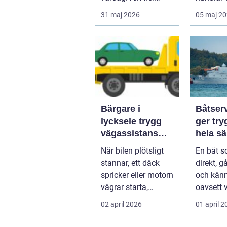
inser hur smidigt
att först
31 maj 2026
05 maj 2
det ä...
...
Bärgare i
Båtser
lycksele trygg
ger try
vägassistans
hela s
när något
När bilen plötsligt
En båt s
händer på vägen
stannar, ett däck
direkt, g
spricker eller motorn
och känn
vägrar starta,
oavsett 
hamnar många i
sällan e
02 april 2026
01 april 
samma läge...
Bakom va