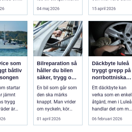
å hur val av
alternativ fö...
dag den ska säljas.
026
04 maj 2026
15 april 2026
Många...
vice som
Bilreparation så
Däckbyte luleå
ggt båtliv
håller du bilen
tryggt grepp på
äsongen
säker, trygg och
norrbottniska
ekonomisk
vägar
om startar
En bil som går som
Ett däckbyte kan
år jämnt
den ska märks
verka som en enkel
s trygg
knappt. Man vrider
åtgärd, men i Luleå
väder är
om nyckeln, kör
handlar det om me
n slump.
iväg och tänker inte
än att bara byta
2026
01 april 2026
06 februari 2026
rje p...
mer på det....
gummi mo...