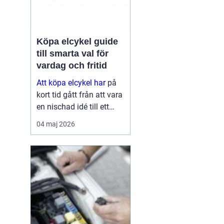
Köpa elcykel guide
till smarta val för
vardag och fritid
Att köpa elcykel har
på
kort tid gått från att vara
en nischad idé till ett
självklart alternativ för
04 maj 2026
pendling och
vardagsresor. För många
ersätter elcykeln både bil
och kollektivtrafik
under...