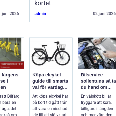
kortet
 juni 2026
admin
02 juni 2026
: färgens
Köpa elcykel
Bilservice
se i
guide till smarta
sollentuna så tar
den
val för vardag
du hand om
och fritid
bilen på rätt sät
 rätt Bilfärg
Att köpa elcykel har
En välskött bil är
n bara en
på kort tid gått från
tryggare att köra,
fråga; det
att vara en nischad
billigare i längden
 också om
idé till ett självklart
och mer värd den