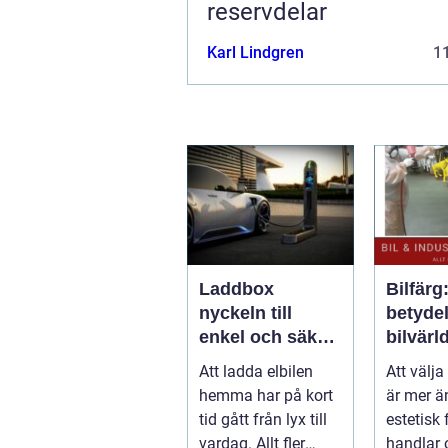
reservdelar
Karl Lindgren
11
Laddbox
Bilfärg
nyckeln till
betydel
enkel och säker
bilvärl
laddning hemma
Att ladda elbilen
Att välja
hemma har på kort
är mer ä
tid gått från lyx till
estetisk 
vardag. Allt fler
handlar