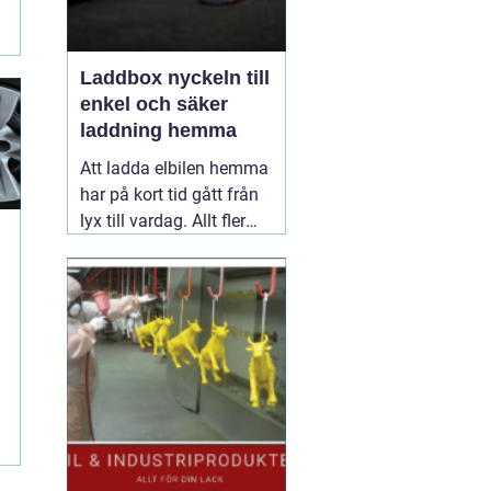
Laddbox nyckeln till
enkel och säker
laddning hemma
Att ladda elbilen hemma
har på kort tid gått från
lyx till vardag. Allt fler
inser hur smidigt det är
att kunna tanka över
natten, slippa köer vid
publika laddare och ha
full kontroll över sina
elkostnader.
31 maj
r
2026