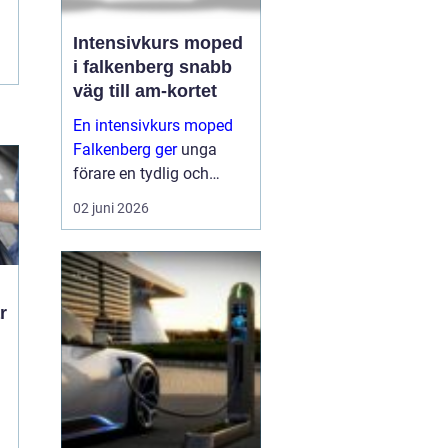
Intensivkurs moped
i falkenberg snabb
väg till am-kortet
En intensivkurs moped
Falkenberg ger
unga
förare en tydlig och
fokuserad väg mot AM-
02 juni 2026
körkortet. I stället för att
sprida ut utbildningen
över flera månader
samlas teori och
praktiska moment under
ett...
t