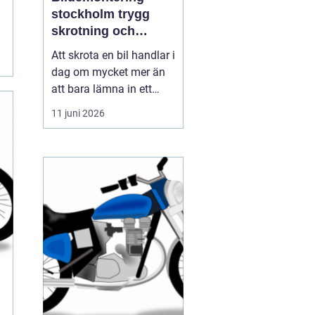
stockholm trygg
skrotning och
smarta reservdelar
Att skrota en bil handlar i
dag om mycket mer än
att bara lämna in ett
gammalt fordon. För
11 juni 2026
många bilägare i och
runt Stockholm är
bildemontering
stockholm
en fråga om
miljöansvar, ekonomi
och säker hanteri...