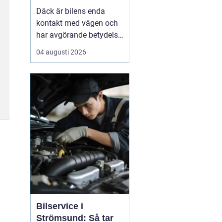
Däck är bilens enda
kontakt med vägen och
har avgörande betydelse
för både säkerhet,
04 augusti 2026
komfort och
bränsleförbrukning.
Genom att välja rätt typ
av däck, sköta dem på
rätt s&au...
Bilservice i
Strömsund: Så tar