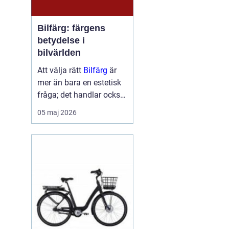
Bilfärg: färgens
betydelse i
bilvärlden
Att välja rätt
Bilfärg
är
mer än bara en estetisk
fråga; det handlar också
om att förstå hur val av
05 maj 2026
färg kan påverka bilens
skydd och värde. En bils
färg är ofta det första vi
...