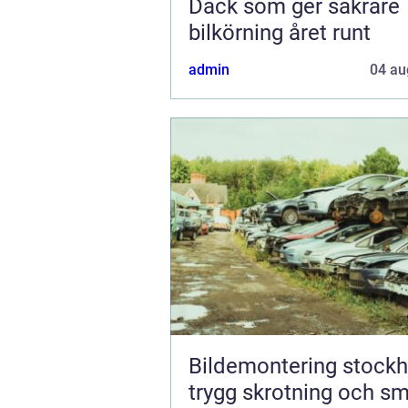
Däck som ger säkrare
bilkörning året runt
admin
04 au
Bildemontering stock
trygg skrotning och s