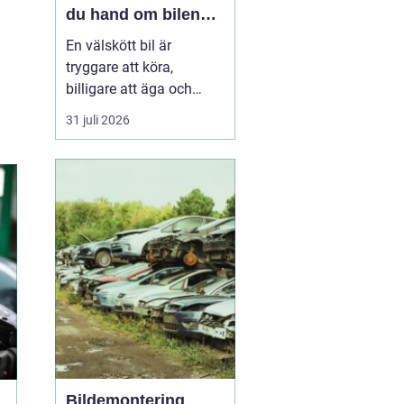
du hand om bilen
året runt
En välskött bil är
tryggare att köra,
billigare att äga och
enklare att sälja vidare. I
31 juli 2026
en norrländsk vardag
med kalla vintrar, långa
avstånd och växlande
väglag blir service ännu
viktigar...
Bildemontering