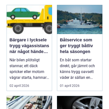
Bärgare i lycksele
Båtservice som
trygg vägassistans
ger tryggt båtliv
när något händer
hela säsongen
på vägen
När bilen plötsligt
En båt som startar
stannar, ett däck
direkt, går jämnt och
spricker eller motorn
känns trygg oavsett
vägrar starta, hamnar
väder är sällan en
många i samma läge...
slump. Bakom varje
02 april 2026
01 april 2026
p...