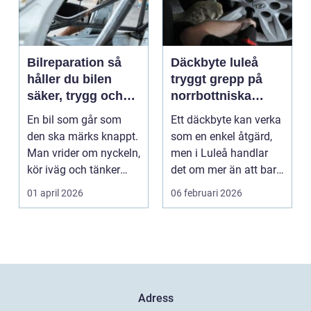
Bilreparation så
Däckbyte luleå
håller du bilen
tryggt grepp på
säker, trygg och
norrbottniska
ekonomisk
vägar
En bil som går som
Ett däckbyte kan verka
den ska märks knappt.
som en enkel åtgärd,
Man vrider om nyckeln,
men i Luleå handlar
kör iväg och tänker
det om mer än att bara
inte mer på det....
byta gummi mo...
01 april 2026
06 februari 2026
Adress