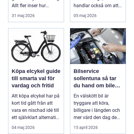
Allt fler inser hur
handlar också om att
smidigt det ä...
förstå hur val av ...
31 maj 2026
05 maj 2026
Köpa elcykel guide
Bilservice
till smarta val för
sollentuna så tar
vardag och fritid
du hand om bilen
på rätt sätt
Att köpa elcykel har på
En välskött bil är
kort tid gått från att
tryggare att köra,
vara en nischad idé till
billigare i längden och
ett självklart alternativ
mer värd den dag den
fö...
ska säljas. Många...
04 maj 2026
15 april 2026