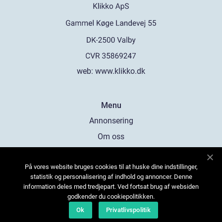
web:
www.klikko.dk
Menu
Annonsering
Om oss
Cookies
På vores website bruges cookies til at huske dine indstillinger,
Kontakta oss
statistik og personalisering af indhold og annoncer. Denne
Sitemap
information deles med tredjepart. Ved fortsat brug af websiden
godkender du cookiepolitikken.
Ok
Privatlivspolitik